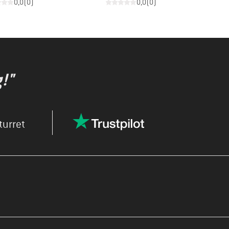
0,0
(
0
)
0,0
(
0
)
!"
turret