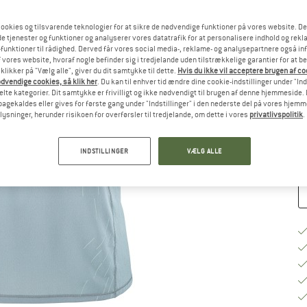
ookies og tilsvarende teknologier for at sikre de nødvendige funktioner på vores website. D
Væ
e tjenester og funktioner og analyserer vores datatrafik for at personalisere indhold og rekla
funktioner til rådighed. Derved får vores social media-, reklame- og analysepartnere også in
 vores website, hvoraf nogle befinder sig i tredjelande uden tilstrækkelige garantier for at b
 klikker på "Vælg alle", giver du dit samtykke til dette.
Hvis du ikke vil acceptere brugen af c
S
dvendige cookies, så klik her
. Du kan til enhver tid ændre dine cookie-indstillinger under "Ind
te kategorier. Dit samtykke er frivilligt og ikke nødvendigt til brugen af denne hjemmeside. D
lbagekaldes eller gives for første gang under "Indstillinger" i den nederste del på vores hjem
Le
plysninger, herunder risikoen for overførsler til tredjelande, om dette i vores
privatlivspolitik
.
An
INDSTILLINGER
VÆLG ALLE