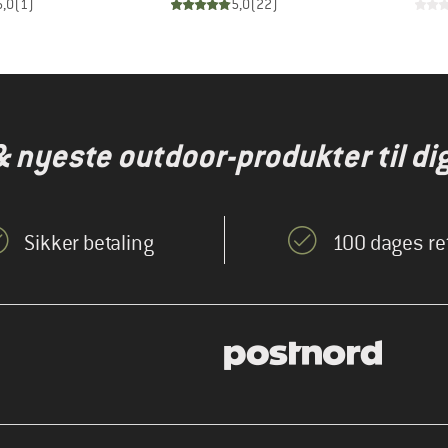
5,0
(
1
)
5,0
(
22
)
& nyeste outdoor-produkter til dig
Sikker betaling
100 dages re