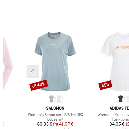
til 40%
45%
Rabat
Rabat
MÆRKE
MÆRKE
SALOMON
ADIDAS T
Artikel
Artikel
Women's Sense Aero S/S Tee GFX
Women's Multi Logo
pe
Produktgruppe
Produktg
Løbeshirt
Funktions
 pris
Pris
Nedsat pris
Pr
Ne
 €
69,95 €
fra
41,97 €
34,95 €
1