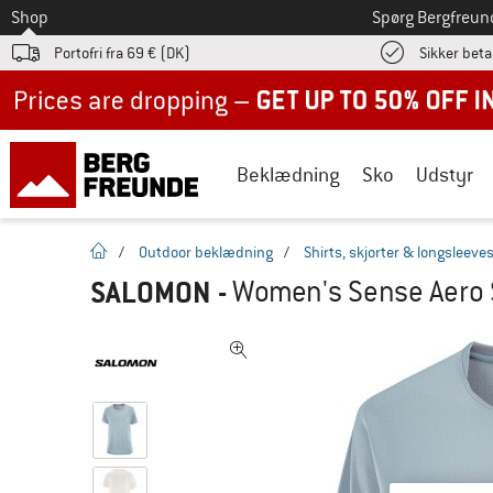
Til
Shop
Spørg Bergfreun
Portofri fra 69 € (DK)
Sikker beta
Up to 50% off now in our summer sale
Beklædning
Sko
Udstyr
Hjemmeside
/
Outdoor beklædning
/
Shirts, skjorter & longsleeve
SALOMON
-
Women's Sense Aero S