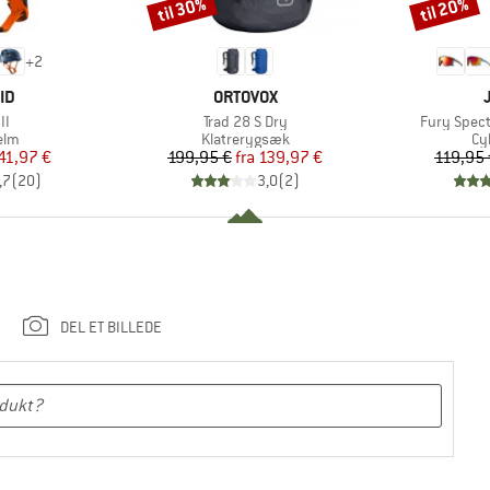
til 30%
til 20%
Rabat
Rabat
+
2
E
MÆRKE
ID
ORTOVOX
Artikel
Artikel
II
Trad 28 S Dry
Fury Spect
gruppe
Produktgruppe
Pr
elm
Klatrerygsæk
Cyk
is
dsat pris
Pris
Nedsat pris
41,97 €
199,95 €
fra
139,97 €
119,95 
,7
(
20
)
3,0
(
2
)
DEL ET BILLEDE