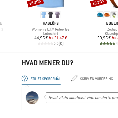
til 30%
til 30%
Rabat
Rabat
MÆRKE
MÆRK
E
HAGLÖFS
EDELR
Artikel
Artikel
 3
Women's L.I.M Ridge Tee
Zodiac 
Produktgruppe
Produkt
Løbeshirt
Klatrehj
Pris
Nedsat pris
Pr
Ne
44,95 €
fra
31,47 €
59,95 €
fra
)
0,0
(
0
)
4
HVAD MENER DU?
STIL ET SPØRGSMÅL
SKRIV EN VURDERING