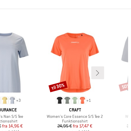
til 30%
50%
Rabat
Rabat
+
3
+
1
RKE
MÆRKE
DURANCE
CRAFT
Artikel
Art
 Nan S/S Tee
Women's Core Essence S/S Tee 2
Wo
uktgruppe
Produktgruppe
tionsshirt
Funktionsshirt
Pris
Nedsat pris
Pris
Nedsat pris
€
fra
14,96 €
24,95 €
fra
17,47 €
39