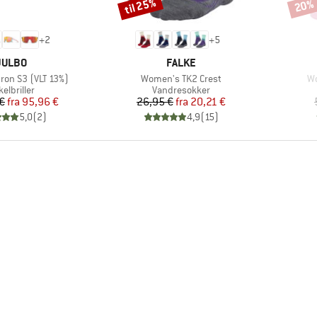
til 25%
20%
Rabat
Rabat
+
2
+
5
MÆRKE
MÆRKE
JULBO
FALKE
Artikel
Ar
ron S3 (VLT 13%)
Women's TK2 Crest
Wo
oduktgruppe
Produktgruppe
elbriller
Vandresokker
Pris
Nedsat pris
Pris
Nedsat pris
€
fra
95,96 €
26,95 €
fra
20,21 €
5,0
(
2
)
4,9
(
15
)