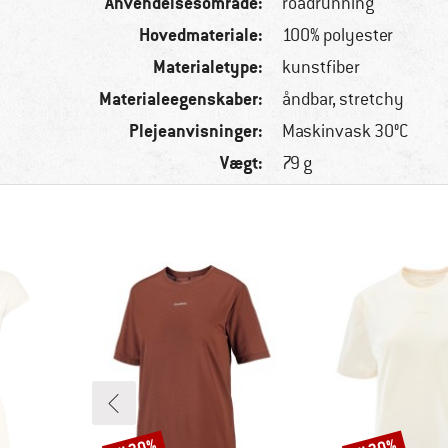
Anvendelsesområde:
roadrunning
Hovedmateriale:
100% polyester
Materialetype:
kunstfiber
Materialeegenskaber:
åndbar, stretchy
Plejeanvisninger:
Maskinvask 30°C
Vægt:
79 g
Rabat
Rabat