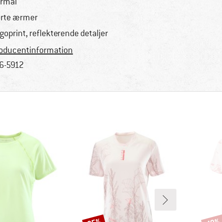
rmal
rte ærmer
goprint, reflekterende detaljer
oducentinformation
6-5912
Rabat
Rabat