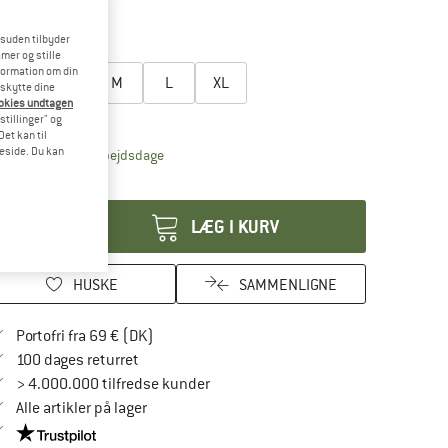
35%
40%
esuden tilbyder
lg en størrelse:
mer og stille
formation om din
XS
S
M
L
XL
eskytte dine
ookies undtagen
tørrelsestabel
stillinger" og
et kan til
meside. Du kan
Linket åbnes i en infoboks og indeholder henvis
veringstid: 4-6 arbejdsdage
tal:
LÆG I KURV
HUSKE
SAMMENLIGNE
Find oplysninger om forsendelse her! Åbnes
Portofri fra 69 € (DK)
Gå til returretten her Åbnes i en infoboks
100 dages returret
> 4.000.000 tilfredse kunder
Alle artikler på lager
Vi er Trustpilot-certificeret - oplysningerne får du her