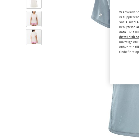
Vi anvender c
vi supplerend
social media-
benyttelse af
data. Hvis du
de teknisk nø
udvælge enkel
enhver tid ti
finde flere o