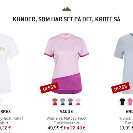
KUNDER, SOM HAR SET PÅ DET, KØBTE SÅ
til 55%
til 25%
Rabat
Rabat
MÆRKE
MÆ
ERREX
VAUDE
EN
Artikel
Artikel
 Tech T-Shirt
Women's Matoso Tricot
Women's
ruppe
Produktgruppe
Prod
shirt
Funktionsshirt
Funk
is
dsat pris
Pris
Nedsat pris
9,22 €
49,95 €
fra
22,48 €
19,95 