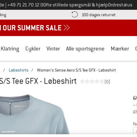
Ring til os på
de
|
+49 71 21 70 12 0
Ofte stillede spørgsmål & hjælp
Ordrestatus
Find betalingsoplysningerne her! Åbnes i en infoboks
Gå til retur
ling
100 dages returret
Klatring
Cykler
Vinter
Alle sportsgrene
Mærker
s
/
Løbeshirts
/
Women's Sense Aero S/S Tee GFX - Løbeshirt
/S Tee GFX - Løbeshirt
(0)
Or
Pr
6
~
pl
Fa