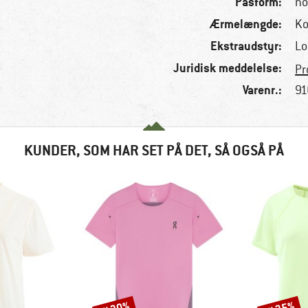
Pasform:
no
Ærmelængde:
Ko
Ekstraudstyr:
Lo
Juridisk meddelelse:
Pr
Varenr.:
91
KUNDER, SOM HAR SET PÅ DET, SÅ OGSÅ PÅ
Rabat
Rabat