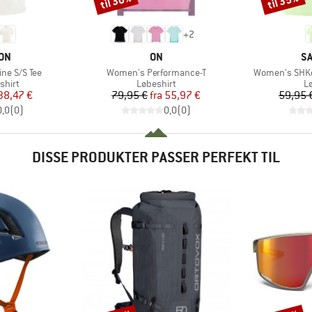
til 30%
til 35%
+
2
E
MÆRKE
M
ON
ON
S
Artikel
Artikel
ne S/S Tee
Women's Performance-T
Women's SHKou
ruppe
Produktgruppe
P
shirt
Løbeshirt
L
is
dsat pris
Pris
Nedsat pris
38,47 €
79,95 €
fra
55,97 €
59,95 
0,0
(
0
)
0,0
(
0
)
DISSE PRODUKTER PASSER PERFEKT TIL