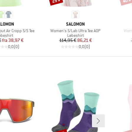
25%
40%
ÆRKE
MÆRKE
ALOMON
SALOMON
Artikel
Artik
t Air Cropp S/S Tee
Women's S/Lab Ultra Tee AOP
Wome
roduktgruppe
Produktgruppe
øbeshirt
Løbeshirt
Pris
Nedsat pris
Pris
Nedsat pris
€
fra
38,97 €
114,95 €
86,21 €
0,0
(
0
)
0,0
(
0
)