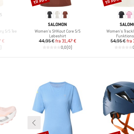
til 30%
til 30%
5
MÆRKE
MÆRK
SALOMON
SALOM
Artikel
Artikel
y S/S Tee
Women's SHKout Core S/S
Women's Trackli
uppe
Produktgruppe
Produktg
Løbeshirt
Funktions
 pris
Pris
Nedsat pris
Pr
Ne
7 €
44,95 €
fra
31,47 €
54,95 €
fra
)
0,0
(
0
)