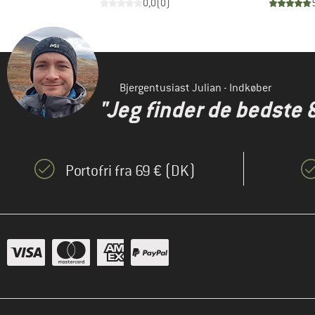
)
0,0
(
0
)
Bjergentusiast Julian - Indkøber
"Jeg finder de bedste 
Portofri fra 69 € (DK)