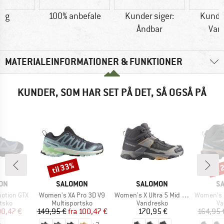
8 g
100% anbefale
Kunder siger:
Kunder
Åndbar
Van
MATERIALEINFORMATIONER & FUNKTIONER
KUNDER, SOM HAR SET PÅ DET, SÅ OGSÅ PÅ
til 33%
til
Rabat
Raba
E
MÆRKE
MÆRKE
M
ON
SALOMON
SALOMON
S
Artikel
Artikel
Artikel
otion GTX
Women's XA Pro 3D V9
Women's X Ultra 5 Mid GORE-TEX
Women's X Ul
ruppe
Produktgruppe
Produktgruppe
Pr
tsko
Multisportsko
Vandresko
Va
is
dsat pris
Pris
Nedsat pris
Pris
00,47 €
149,95 €
fra
100,47 €
170,95 €
164,95 