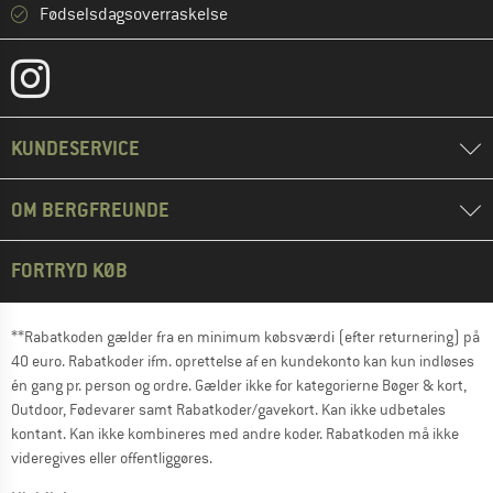
Fødselsdagsoverraskelse
KUNDESERVICE
OM BERGFREUNDE
FORTRYD KØB
**Rabatkoden gælder fra en minimum købsværdi (efter returnering) på
40 euro. Rabatkoder ifm. oprettelse af en kundekonto kan kun indløses
én gang pr. person og ordre. Gælder ikke for kategorierne Bøger & kort,
Outdoor, Fødevarer samt Rabatkoder/gavekort. Kan ikke udbetales
kontant. Kan ikke kombineres med andre koder. Rabatkoden må ikke
videregives eller offentliggøres.