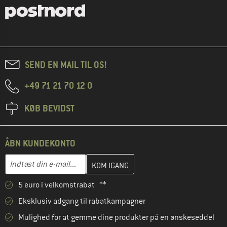
SEND EN MAIL TIL OS!
+49 71 21 70 12 0
KØB BEVIDST
ÅBN KUNDEKONTO
Indtast din e-mailadresse her, og opret i næste trin din kundekon
E-mail-adresse
5 euro i velkomstrabat **
Eksklusiv adgang til rabatkampagner
Mulighed for at gemme dine produkter på en ønskeseddel