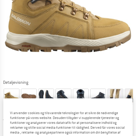
Detaljevisning
Vi anvender cookies og tilsvarende teknologier for at sikre de nødvendige
funktioner på vores website. Desuden tilbyder vi supplerende tjenester og
Original pris :
Pris:
169,95
€
funktioner og analyserer vores datatrafik for at personalisere indhold og
76,48
€
inkl. moms.
reklamer og stille social media-funktioner til rådighed. Derved får vores social
media-, reklame- og analysepartnere også information om din benyttelse af
~
KR
571,73