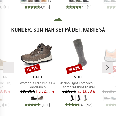
+
3
0,0
(
0
)
4,8
(
5
)
4,8
(
5
)
KUNDER, SOM HAR SET PÅ DET, KØBTE SÅ
til 43%
til
til 31%
Rabat
Rabat
Raba
MÆRKE
MÆRKE
M
PEAK
HALTI
STOIC
S
Artikel
Artikel
inter Boots
Women's Fara Mid 3 DX
Merino Light Compression Socks
tgruppe
Produktgruppe
Produktgruppe
Pr
ko
Vandresko
Kompressionssokker
Fr
is
dsat pris
Pris
Nedsat pris
Pris
Nedsat pris
8,48 €
119,95 €
fra
82,77 €
22,95 €
fra
13,08 €
159,95 
,3
(
16
)
5,0
(
1
)
4,6
(
92
)