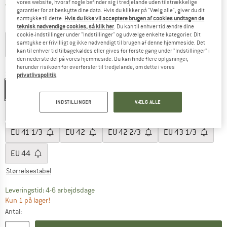
vores website, hvoraf nogle befinder sig i tredjelande uden tilstrækkelige
Danmark. Oplysninger om forsendelse
Gratis forsendelse
(DK)
garantier for at beskytte dine data. Hvis du klikker på "Vælg alle", giver du dit
samtykke til dette.
Hvis du ikke vil acceptere brugen af cookies undtagen de
Farve:
Taffy / Almond Milk / Rawhide
teknisk nødvendige cookies, så klik her
. Du kan til enhver tid ændre dine
cookie-indstillinger under "Indstillinger" og udvælge enkelte kategorier. Dit
samtykke er frivilligt og ikke nødvendigt til brugen af denne hjemmeside. Det
kan til enhver tid tilbagekaldes eller gives for første gang under "Indstillinger" i
den nederste del på vores hjemmeside. Du kan finde flere oplysninger,
55%
herunder risikoen for overførsler til tredjelande, om dette i vores
Størrelse: EU
36
privatlivspolitik
.
EU
36
EU
36 2/3
EU
37 1/3
EU
38
INDSTILLINGER
VÆLG ALLE
EU
38 2/3
EU
39 1/3
EU
40
EU
40 2/3
EU
41 1/3
EU
42
EU
42 2/3
EU
43 1/3
EU
44
Størrelsestabel
Linket åbnes i en infoboks og indeholder he
Leveringstid: 4-6 arbejdsdage
Kun 1 på lager!
Antal: