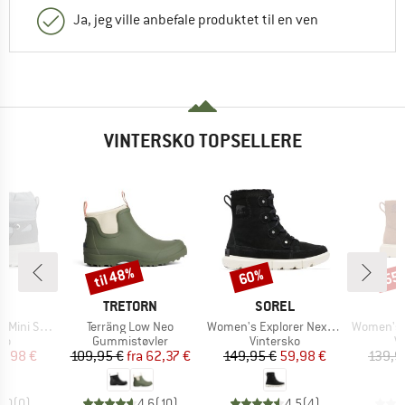
Ja, jeg ville anbefale produktet til en ven
VINTERSKO TOPSELLERE
til 48%
60%
55
Rabat
Rabat
Raba
KE
MÆRKE
MÆRKE
R
TRETORN
SOREL
Artikel
Artikel
Artikel
ini Suede
Terräng Low Neo
Women's Explorer Next Joan WP
Women's Explorer 
tgruppe
Produktgruppe
Produktgruppe
P
ko
Gummistøvler
Vintersko
V
is
dsat pris
Pris
Nedsat pris
Pris
Nedsat pris
9,98 €
109,95 €
fra
62,37 €
149,95 €
59,98 €
139,9
0,0
(
0
)
4,6
(
10
)
4,5
(
4
)