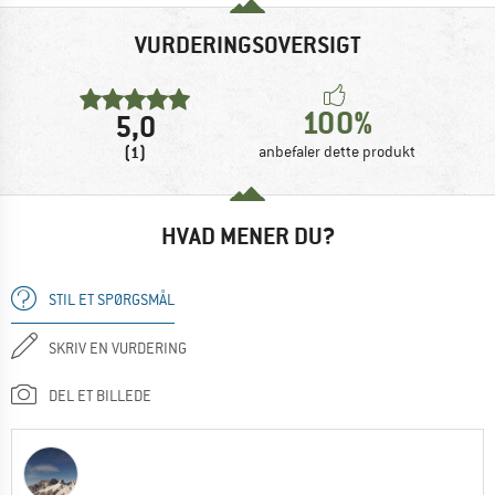
VURDERINGSOVERSIGT
100%
5,0
(1)
anbefaler dette produkt
HVAD MENER DU?
STIL ET SPØRGSMÅL
SKRIV EN VURDERING
DEL ET BILLEDE