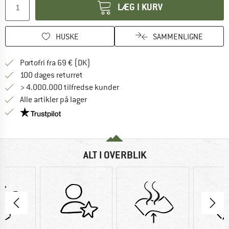
LÆG I KURV
HUSKE
SAMMENLIGNE
Find oplysninger om forsendelse her! Åb
Portofri fra 69 € (DK)
Gå til returretten her Åbnes i en infoboks
100 dages returret
> 4.000.000 tilfredse kunder
Alle artikler på lager
Vi er Trustpilot-certificeret - oplysningerne får du
ALT I OVERBLIK