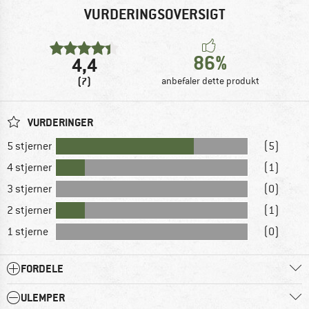
VURDERINGSOVERSIGT
86%
4,4
(7)
anbefaler dette produkt
VURDERINGER
5 stjerner
(5)
4 stjerner
(1)
3 stjerner
(0)
2 stjerner
(1)
1 stjerne
(0)
FORDELE
ULEMPER