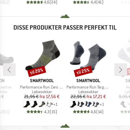
3,0
(
1
)
4,6
(
24
)
4,4
(
41
)
DISSE PRODUKTER PASSER PERFEKT TIL
til 20%
til 25%
til
Rabat
Rabat
Raba
E
MÆRKE
MÆRKE
M
ON
SMARTWOOL
SMARTWOOL
S
Artikel
Artikel
Ar
Leather
Performance Run Zero Cushion Ankle
Performance Run Targeted Cushion Ankle
Ae
ruppe
Produktgruppe
Produktgruppe
Pr
tsko
Løbesokker
Løbesokker
Lø
is
Pris
Nedsat pris
Pris
Nedsat pris
 €
21,95 €
fra
17,56 €
22,95 €
fra
17,21 €
9,95 
+
1
+
1
5,0
(
1
)
4,3
(
15
)
4,6
(
14
)