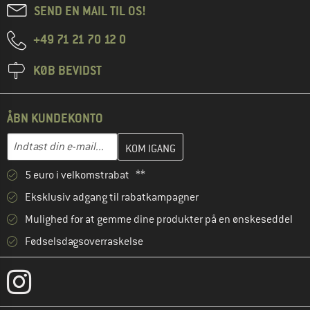
SEND EN MAIL TIL OS!
+49 71 21 70 12 0
KØB BEVIDST
ÅBN KUNDEKONTO
Indtast din e-mailadresse her, og opret i næste trin din kundekon
E-mail-adresse
5 euro i velkomstrabat **
Eksklusiv adgang til rabatkampagner
Mulighed for at gemme dine produkter på en ønskeseddel
Fødselsdagsoverraskelse