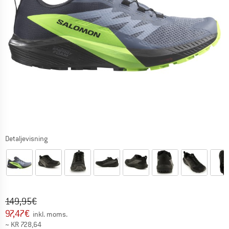
Detaljevisning
Original pris :
Pris:
149,95
€
97,47
€
inkl. moms.
~
KR
728,64