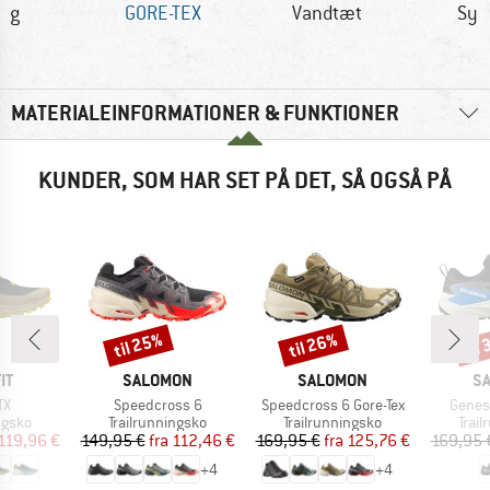
6 g
GORE-TEX
Vandtæt
Syn
MATERIALEINFORMATIONER & FUNKTIONER
KUNDER, SOM HAR SET PÅ DET, SÅ OGSÅ PÅ
til 25%
til 26%
til
Rabat
Rabat
Raba
E
MÆRKE
MÆRKE
M
IT
SALOMON
SALOMON
S
Artikel
Artikel
Artikel
TX
Speedcross 6
Speedcross 6 Gore-Tex
Genes
ruppe
Produktgruppe
Produktgruppe
Prod
ngsko
Trailrunningsko
Trailrunningsko
Trai
is
dsat pris
Pris
Nedsat pris
Pris
Nedsat pris
119,96 €
149,95 €
fra
112,46 €
169,95 €
fra
125,76 €
169,95 
+
4
+
4