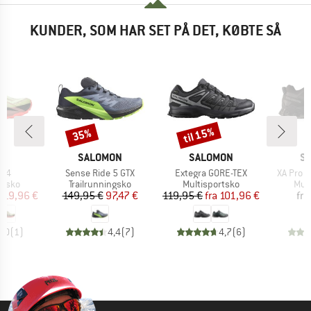
KUNDER, SOM HAR SET PÅ DET, KØBTE SÅ
til 15%
35%
Rabat
Rabat
KE
MÆRKE
MÆRKE
M
S
SALOMON
SALOMON
S
Artikel
Artikel
Artikel
 14
Sense Ride 5 GTX
Extegra GORE-TEX
XA Pro 
ruppe
Produktgruppe
Produktgruppe
Pro
ngsko
Trailrunningsko
Multisportsko
Mul
is
dsat pris
Pris
Nedsat pris
Pris
Nedsat pris
119,96 €
149,95 €
97,47 €
119,95 €
fra
101,96 €
fra
5,0
(
1
)
4,4
(
7
)
4,7
(
6
)