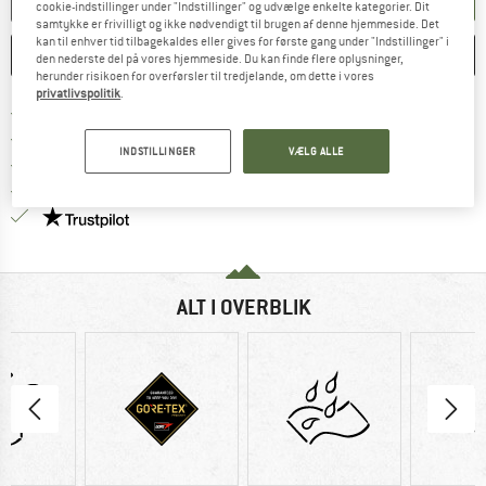
cookie-indstillinger under "Indstillinger" og udvælge enkelte kategorier. Dit
samtykke er frivilligt og ikke nødvendigt til brugen af denne hjemmeside. Det
kan til enhver tid tilbagekaldes eller gives for første gang under "Indstillinger" i
HUSKE
SAMMENLIGNE
den nederste del på vores hjemmeside. Du kan finde flere oplysninger,
herunder risikoen for overførsler til tredjelande, om dette i vores
privatlivspolitik
.
Find oplysninger om forsendelse her! Åb
Portofri fra 69 € (DK)
Gå til returretten her Åbnes i en infoboks
100 dages returret
INDSTILLINGER
VÆLG ALLE
> 4.000.000 tilfredse kunder
Alle artikler på lager
Vi er Trustpilot-certificeret - oplysningerne får du
ALT I OVERBLIK