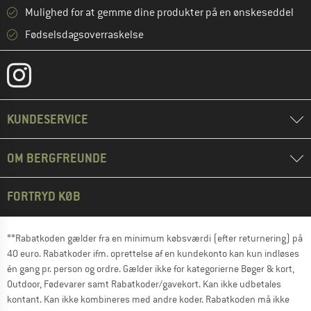
Mulighed for at gemme dine produkter på en ønskeseddel
Fødselsdagsoverraskelse
KUNDESERVICE
OM BERGFREUNDE
FORTRYD KØB
**Rabatkoden gælder fra en minimum købsværdi (efter returnering) på
40 euro. Rabatkoder ifm. oprettelse af en kundekonto kan kun indløses
én gang pr. person og ordre. Gælder ikke for kategorierne Bøger & kort,
Outdoor, Fødevarer samt Rabatkoder/gavekort. Kan ikke udbetales
kontant. Kan ikke kombineres med andre koder. Rabatkoden må ikke