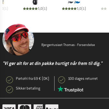
5,0
(
1
)
5,0
(
1
)
5,0
(
1
)
Bjergentusiast Thomas - Forsendelse
"Vi gør alt for at din pakke hurtigt når frem til dig."
Portofri fra 69 € (DK)
100 dages returret
Sikker betaling