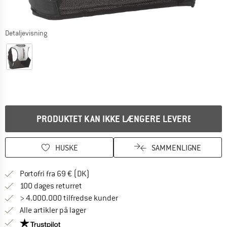
Detaljevisning
PRODUKTET KAN IKKE LÆNGERE LEVERES
HUSKE
SAMMENLIGNE
Find oplysninger om forsendelse her! Åb
Portofri fra 69 € (DK)
Gå til returretten her Åbnes i en infoboks
100 dages returret
> 4.000.000 tilfredse kunder
Alle artikler på lager
Vi er Trustpilot-certificeret - oplysningerne får du