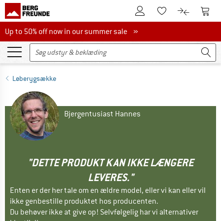
Til kundekontoen
Til 
Til huskesedlen.
Til produk
Up to 50% off now in our summer sale
Up to 50% off now in our summer sale »
Løberygsække
Bjergentusiast Hannes
"DETTE PRODUKT KAN IKKE LÆNGERE
LEVERES."
Enten er der her tale om en ældre model, eller vi kan eller vil
ikke genbestille produktet hos producenten.
Du behøver ikke at give op! Selvfølgelig har vi alternativer