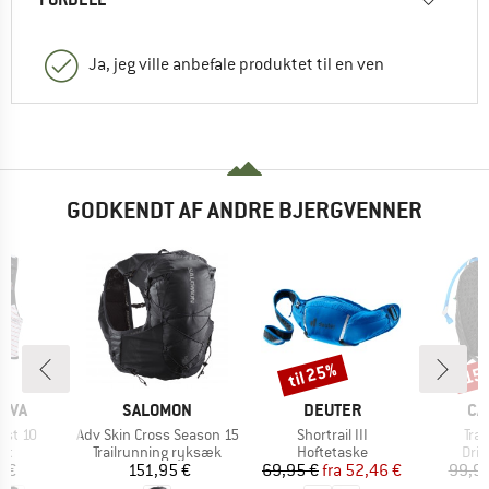
Ja, jeg ville anbefale produktet til en ven
GODKENDT AF ANDRE BJERGVENNER
til 25%
15
Rabat
Raba
MÆRKE
MÆRKE
MÆ
TIVA
SALOMON
DEUTER
CA
Artikel
Artikel
Arti
Vest 10
Adv Skin Cross Season 15
Shortrail III
Trai
tgruppe
Produktgruppe
Produktgruppe
Pro
st
Trailrunning ryksæk
Hoftetaske
Dri
is
Pris
Pris
Nedsat pris
5 €
151,95 €
69,95 €
fra
52,46 €
99,95