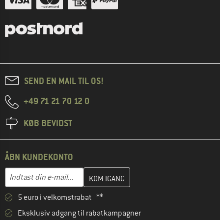
SEND EN MAIL TIL OS!
+49 71 21 70 12 0
KØB BEVIDST
ÅBN KUNDEKONTO
Indtast din e-mailadresse her, og opret i næste trin din kundekon
E-mail-adresse
5 euro i velkomstrabat **
Eksklusiv adgang til rabatkampagner