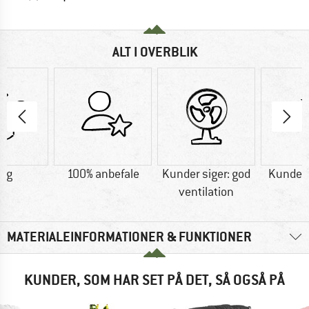
ALT I OVERBLIK
1 g
100% anbefale
Kunder siger: god
Kunder s
ventilation
MATERIALEINFORMATIONER & FUNKTIONER
KUNDER, SOM HAR SET PÅ DET, SÅ OGSÅ PÅ