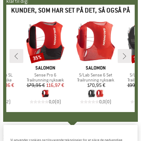
klar til dig:
KUNDER, SOM HAR SET PÅ DET, SÅ OGSÅ PÅ
35%
35
Rabat
Raba
KE
MÆRKE
SALOMON
MÆRKE
SALOMON
M
S
X.One SL
Artikel
Sense Pro 6
Artikel
S/Lab Sense 6 Set
Artike
S/Lab 
uppe
-stokke
Produktgruppe
Trailrunning ryksæk
Produktgruppe
Trailrunning ryksæk
Produk
Trailr
is
dsat pris
53,86 €
179,95 €
Pris
Nedsat pris
116,97 €
170,95 €
Pris
199,95
3,0
(
2
)
0,0
(
0
)
0,0
(
0
)
SALOMON
-
Sense Pro 6 Race Flag -
Vi anvender cookies og tilsvarende teknologier for at sikre de nødvendige