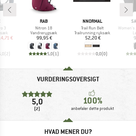
KE
MÆRKE
MÆRKE
M
C
RAB
NNORMAL
S
Artikel
Artikel
Artikel
ro 3
Nitron 18
Trail Run Belt
Women's Act
ruppe
Produktgruppe
Produktgruppe
P
gsæk
Vandrerygsæk
Trailrunning ryksæk
L
is
dsat pris
Pris
Pris
14,71 €
99,95 €
52,20 €
9
5,0
(
2
)
5,0
(
1
)
0,0
(
0
)
VURDERINGSOVERSIGT
100%
5,0
(2)
anbefaler dette produkt
HVAD MENER DU?