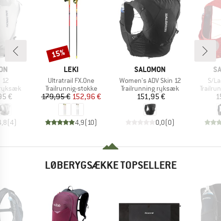
15%
Rabat
E
MÆRKE
MÆRKE
M
ON
LEKI
SALOMON
S
Artikel
Artikel
Artik
 12
Ultratrail FX.One
Women's ADV Skin 12
S/La
ppe
Produktgruppe
Produktgruppe
Produk
 ryksæk
Trailrunnig-stokke
Trailrunning ryksæk
Trailr
is
Pris
Nedsat pris
Pris
95 €
179,95 €
152,96 €
151,95 €
1
4,8
(
4
)
4,9
(
10
)
0,0
(
0
)
LØBERYGSÆKKE TOPSELLERE