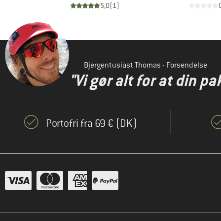
)
5,0
(
1
)
Bjergentusiast Thomas - Forsendelse
"Vi gør alt for at din pa
Portofri fra 69 € (DK)