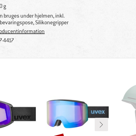
0 g
n bruges under hjelmen, inkl.
bevaringspose, Silikonegripper
oducentinformation
7-4417