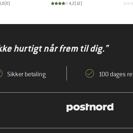
0,0
(
0
)
4,2
(
12
)
kke hurtigt når frem til dig."
Sikker betaling
100 dages re