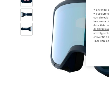
Vi anvender c
vi supplerend
social media-
benyttelse af
data. Hvis du
de teknisk nø
udvælge enkel
enhver tid ti
finde flere o