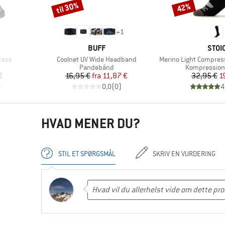
til 30%
42%
Rabat
Rabat
+
1
MÆRKE
MÆR
BUFF
STOI
Artikel
Artikel
cess
Coolnet UV Wide Headband
Merino Light Compre
ppe
Produktgruppe
Produktgrup
Pandebånd
Kompression
 pris
Pris
Nedsat pris
Pr
Ne
€
16,95 €
fra
11,87 €
32,95 €
1
)
0,0
(
0
)
4
HVAD MENER DU?
STIL ET SPØRGSMÅL
SKRIV EN VURDERING