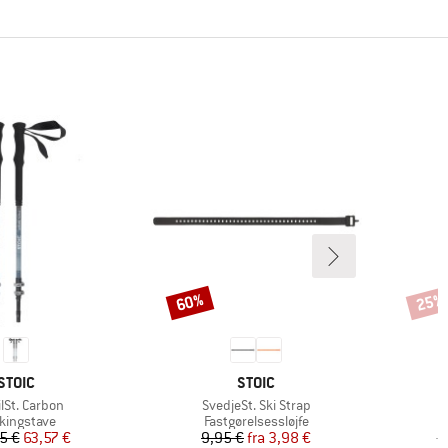
60%
25%
Rabat
Rabat
MÆRKE
MÆRKE
STOIC
STOIC
l
Artikel
A
ailSt. Carbon
SvedjeSt. Ski Strap
duktgruppe
Produktgruppe
kkingstave
Fastgørelsessløjfe
Pris
Nedsat pris
Pris
Nedsat pris
5 €
63,57 €
9,95 €
fra
3,98 €
1