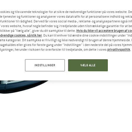
ookies og tilsvarende teknologier for at sikre de nødvendige funktioner på vores website. D
e tjenester og funktioner og analyserer vores datatrafik for at personalisere indhold og rekla
funktioner til rådighed. Derved får vores social media-, reklame- og analysepartnere også in
 vores website, hvoraf nogle befinder sig i tredjelande uden tilstrækkelige garantier for at b
 klikker på "Vælg alle", giver du dit samtykke til dette.
Hvis du ikke vil acceptere brugen af c
dvendige cookies, så klik her
. Du kan til enhver tid ændre dine cookie-indstillinger under "Ind
te kategorier. Dit samtykke er frivilligt og ikke nødvendigt til brugen af denne hjemmeside. D
lbagekaldes eller gives for første gang under "Indstillinger" i den nederste del på vores hjem
plysninger, herunder risikoen for overførsler til tredjelande, om dette i vores
privatlivspolitik
.
INDSTILLINGER
VÆLG ALLE