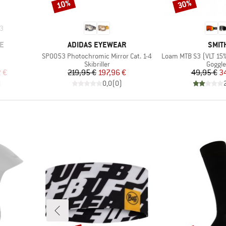
10%
30%
Rabat
Rabat
3
MÆRKE
MÆR
E
ADIDAS EYEWEAR
SMIT
Artikel
Artikel
SP0053 Photochromic Mirror Cat. 1-4
Loam MTB S3 (VLT 15%
ppe
Produktgruppe
Produ
Skibriller
Goggl
 pris
Pris
Nedsat pris
Pr
Ne
2 €
219,95 €
197,96 €
49,95 €
3
)
0,0
(
0
)