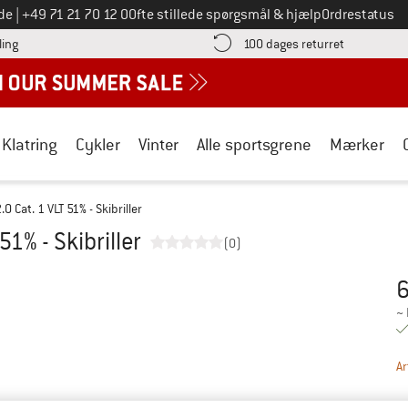
Ring til os på
de
|
+49 71 21 70 12 0
Ofte stillede spørgsmål & hjælp
Ordrestatus
Find betalingsoplysningerne her! Åbnes i en infoboks
Gå til retur
ling
100 dages returret
Klatring
Cykler
Vinter
Alle sportsgrene
Mærker
0 Cat. 1 VLT 51% - Skibriller
51% - Skibriller
(0)
6
Pr
~
Ar