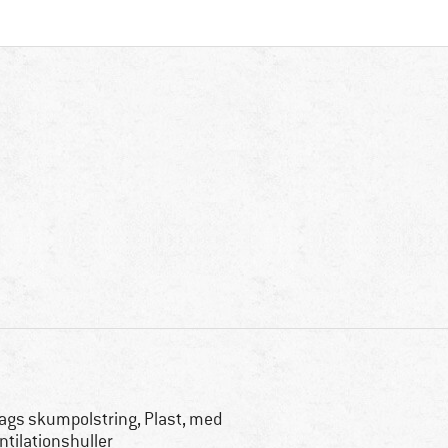
lags skumpolstring, Plast, med
ntilationshuller