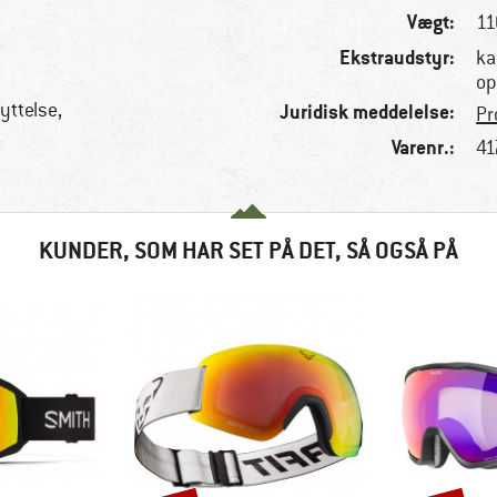
Vægt:
11
Ekstraudstyr:
ka
op
yttelse,
Juridisk meddelelse:
Pr
Varenr.:
41
e
KUNDER, SOM HAR SET PÅ DET, SÅ OGSÅ PÅ