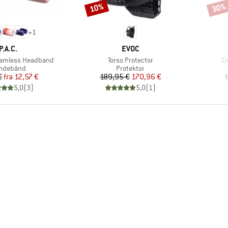
10%
30%
Rabat
Rabat
+
1
MÆRKE
MÆRKE
P.A.C.
EVOC
Artikel
Ar
eamless Headband
Torso Protector
Ci
oduktgruppe
Produktgruppe
ndebånd
Protektor
Pris
Nedsat pris
Pris
Nedsat pris
€
fra
12,57 €
189,95 €
170,96 €
5,0
(
3
)
5,0
(
1
)