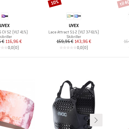
til 
10%
Rabat
Rabat
MÆRKE
MÆRKE
UVEX
UVEX
Artikel
S CV S2 (VLT 41%)
Lace Attract S1-2 (VLT 37-61%)
roduktgruppe
Produktgruppe
kibriller
Skibriller
Pris
Nedsat pris
Pris
Nedsat pris
5 €
116,96 €
159,95 €
143,96 €
16
0,0
(
0
)
0,0
(
0
)