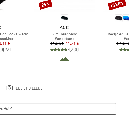
til 30%
25%
Rabat
Rabat
KE
MÆRKE
C
P.A.C.
Artikel
Artikel
ssion Socks Warm
Slim Headband
Recycled S
pe
Produktgruppe
Pr
ssokker
Pandebånd
Pa
is
dsat pris
Pris
Nedsat pris
9,11 €
14,95 €
11,21 €
17,95 
,9
(
27
)
4,7
(
3
)
DEL ET BILLEDE