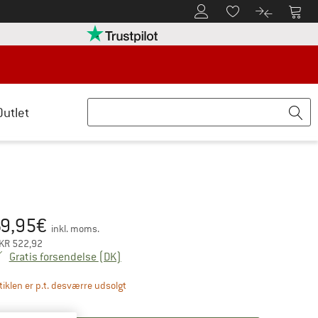
Til kundekontoen
Til 
Til huskesedlen.
Til produk
retten her Åbnes i en infoboks
Vi er Trustpilot-certificeret - oplysning
Outlet
9,95
€
is:
inkl. moms.
KR
522,92
Danmark. Oplysninger om forsendelsesom
Gratis forsendelse
(DK)
Linket åbnes i en infoboks og indeholder hen
tiklen er p.t. desværre udsolgt