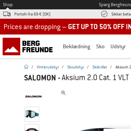
Til
Shop
Spørg Bergfreun
Portofri fra 69 € (DK)
Sikker beta
Up to 50% off now in our summer sale
Beklædning
Sko
Udstyr
Hjemmeside
/
Vinterudstyr
/
Skiudstyr
/
Skibriller
/
Aksium 2.
SALOMON
-
Aksium 2.0 Cat. 1 VLT 