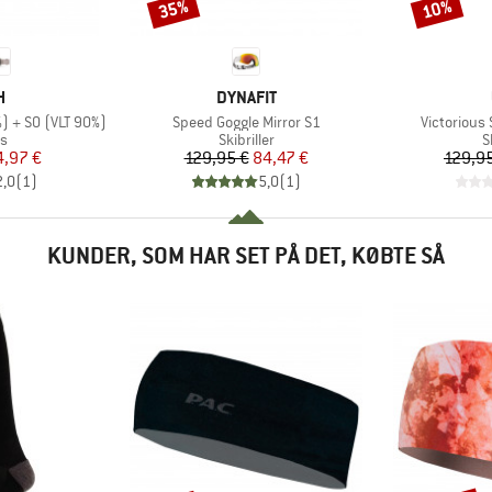
35%
10%
Rabat
Rabat
KE
MÆRKE
H
DYNAFIT
Artikel
Artikel
) + S0 (VLT 90%)
Speed Goggle Mirror S1
Victorious 
ktgruppe
Produktgruppe
P
es
Skibriller
S
is
dsat pris
Pris
Nedsat pris
4,97 €
129,95 €
84,47 €
129,9
2,0
(
1
)
5,0
(
1
)
KUNDER, SOM HAR SET PÅ DET, KØBTE SÅ