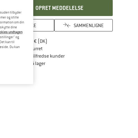
OPRET MEDDELELSE
esuden tilbyder
mer og stille
formation om din
HUSKE
SAMMENLIGNE
eskytte dine
ookies undtagen
stillinger" og
Find oplysninger om forsendelse her! Åbnes
Portofri fra 69 € (DK)
et kan til
meside. Du kan
Gå til returretten her Åbnes i en infoboks
100 dages returret
> 4.000.000 tilfredse kunder
Alle artikler på lager
Vi er Trustpilot-certificeret - oplysningerne får du her