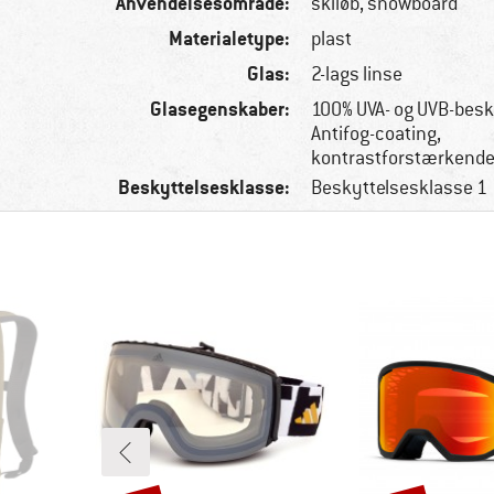
Anvendelsesområde:
skiløb, snowboard
Materialetype:
plast
Glas:
2-lags linse
Glasegenskaber:
100% UVA- og UVB-besk
Antifog-coating,
kontrastforstærkend
Beskyttelsesklasse:
Beskyttelsesklasse 1