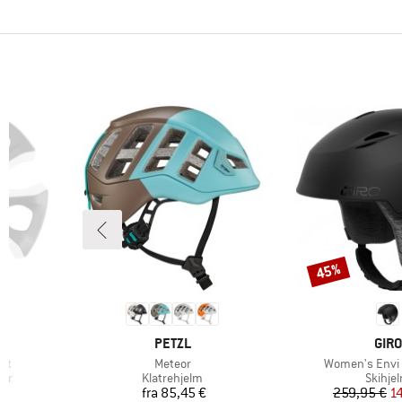
45%
Rabat
MÆRKE
MÆR
PETZL
GIRO
Artikel
Artikel
et
Meteor
Women's Envi 
Produktgruppe
Produk
hør
Klatrehjelm
Skihje
 pris
Pris
Pr
Ne
fra
85,45 €
259,95 €
1