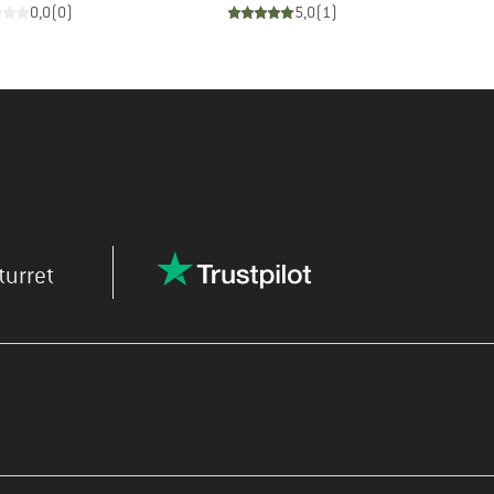
0,0
(
0
)
5,0
(
1
)
turret