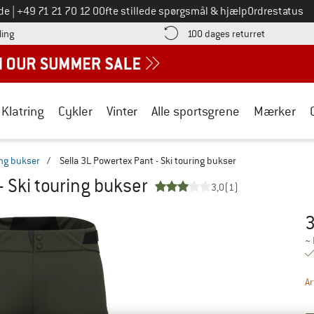
Ring til os på
de
|
+49 71 21 70 12 0
Ofte stillede spørgsmål & hjælp
Ordrestatus
Find betalingsoplysningerne her! Åbnes i en infoboks
Gå til retur
ling
100 dages returret
Klatring
Cykler
Vinter
Alle sportsgrene
Mærker
ing bukser
/
Sella 3L Powertex Pant - Ski touring bukser
- Ski touring bukser
3,0
(1)
3
Pr
~
Ar