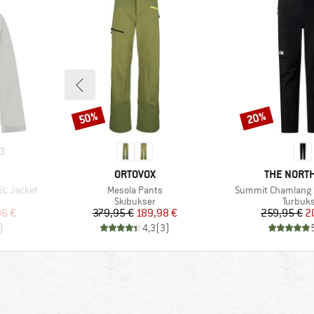
50%
20%
Rabat
Rabat
3
MÆRKE
MÆRKE
ORTOVOX
THE NORTH
Artikel
Artikel
5L Jacket
Mesola Pants
Summit Chamlang S
pe
Produktgruppe
Produk
Skibukser
Turbuk
 pris
Pris
Nedsat pris
Pr
Ne
96 €
379,95 €
189,98 €
259,95 €
2
)
4,3
(
3
)