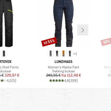
til 55%
50%
Rabat
Rabat
+
1
ÆRKE
MÆRKE
RTOVOX
LUNDHAGS
Artikel
Artik
p Shell Pants
Women's Makke Pant
Wome
oduktgruppe
Produktgruppe
P
ibukser
Trekking bukser
S
Pris
Nedsat pris
Pris
Nedsat pris
 €
329,97 €
249,95 €
fra
112,48 €
2
4,2
(
5
)
4,8
(
209
)