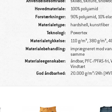
Anvendelsesområde:
skiløb, skiture, snowb
Hovedmateriale:
100% polyamid
Forstærkninger:
90% polyamid, 10% ela
Materialetype:
hardshell, kunstfiber
Teknologi:
Powertex
Materialetykkelse:
110 g/m², 380 g/m², 4
Materialebehandling:
imprægneret mod vand
sømme
Materialeegenskaber:
åndbar, PFC-/PFAS-fri,
Vindtæt
God åndbarhed:
20.000 g/m²/24h (MV