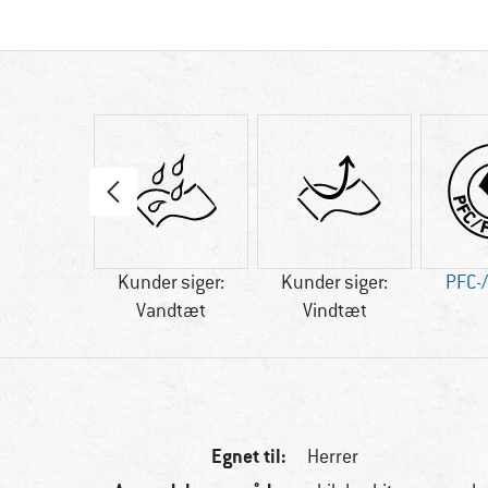
70 g
Kunder siger:
Kunder siger:
PFC-/
Vandtæt
Vindtæt
Egnet til:
Herrer