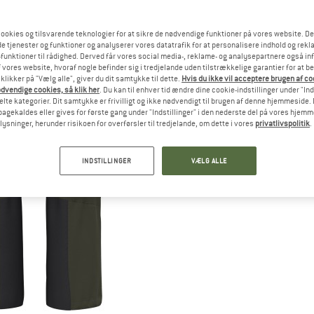
ookies og tilsvarende teknologier for at sikre de nødvendige funktioner på vores website. D
e tjenester og funktioner og analyserer vores datatrafik for at personalisere indhold og rekla
funktioner til rådighed. Derved får vores social media-, reklame- og analysepartnere også in
 vores website, hvoraf nogle befinder sig i tredjelande uden tilstrækkelige garantier for at b
 klikker på "Vælg alle", giver du dit samtykke til dette.
Hvis du ikke vil acceptere brugen af c
dvendige cookies, så klik her
. Du kan til enhver tid ændre dine cookie-indstillinger under "Ind
te kategorier. Dit samtykke er frivilligt og ikke nødvendigt til brugen af denne hjemmeside. D
lbagekaldes eller gives for første gang under "Indstillinger" i den nederste del på vores hjem
plysninger, herunder risikoen for overførsler til tredjelande, om dette i vores
privatlivspolitik
.
INDSTILLINGER
VÆLG ALLE