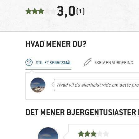
3,0
(1)
HVAD MENER DU?
STIL ET SPØRGSMÅL
SKRIV EN VURDERING
DET MENER BJERGENTUSIASTER 