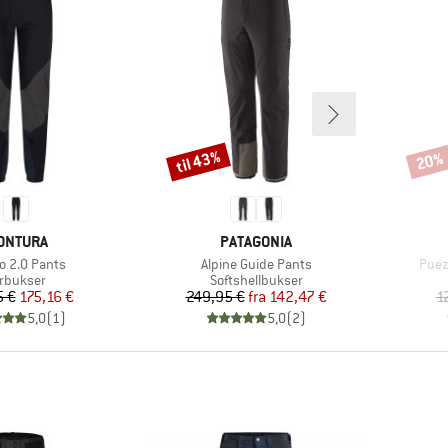
til 43%
20%
Rabat
Rabat
ÆRKE
MÆRKE
ONTURA
PATAGONIA
l
Artikel
Artik
go 2.0 Pants
Alpine Guide Pants
Puez
oduktgruppe
Produktgruppe
rbukser
Softshellbukser
Pris
Nedsat pris
Pris
Nedsat pris
5 €
175,16 €
249,95 €
fra
142,47 €
1
5,0
(
1
)
5,0
(
2
)