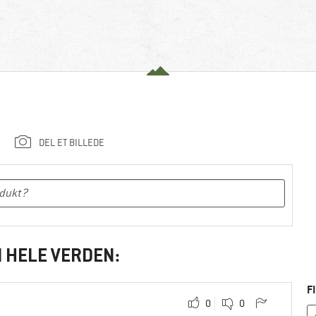
DEL ET BILLEDE
I HELE VERDEN:
F
0
0