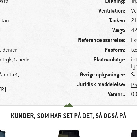
Lukning:
oard
Tr
Ventilation:
Ve
Tasker:
stan
2 
Vægt:
47
Reference størrelse:
i s
Pasform:
0 denier
tæ
Ekstraudstyr:
tryk, tapede
in
ly
Øvrige oplysninger:
 Vandtæt,
Sa
Juridisk meddelelse:
Pr
TR)
Varenr.:
00
KUNDER, SOM HAR SET PÅ DET, SÅ OGSÅ PÅ