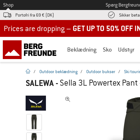
Til
Shop
Spørg Bergfreun
Portofri fra 69 € (DK)
Sikker beta
Up to 50% off now in our summer sale
Beklædning
Sko
Udstyr
Hjemmeside
/
Outdoor beklædning
/
Outdoor bukser
/
Ski tour
SALEWA
-
Sella 3L Powertex Pant 