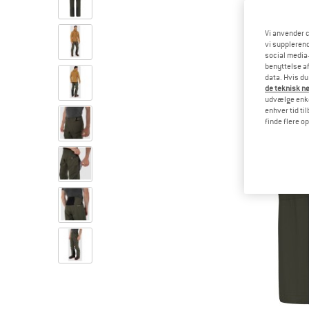
Vi anvender c
vi supplerend
social media-
benyttelse af
data. Hvis du
de teknisk nø
udvælge enkel
enhver tid ti
finde flere o