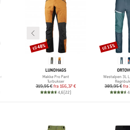
til 48%
til 15%
Rabat
Rabat
MÆRKE
MÆRK
LUNDHAGS
ORTOV
Artikel
Artikel
er
Makke Pro Pant
Westalpen 3L L
e
Produktgruppe
Produkt
Turbukser
Regnbuk
Pris
Nedsat pris
Pr
Ne
319,95 €
fra
166,37 €
389,95 €
fra
)
4,6
(
22
)
4