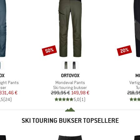
50%
20%
Rabat
Rabat
E
MÆRKE
M
OX
ORTOVOX
M
Artikel
Artike
ight Pants
Mondeval Pants
Verti
gruppe
Produktgruppe
Pr
ser
Ski touring bukser
Tu
is
dsat pris
Pris
Nedsat pris
331,46 €
299,95 €
149,98 €
218,9
,5
(
24
)
5,0
(
1
)
SKI TOURING BUKSER TOPSELLERE