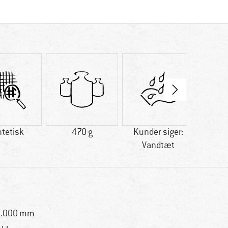
tetisk
470 g
Kunder siger:
Kund
Vandtæt
V
0.000 mm