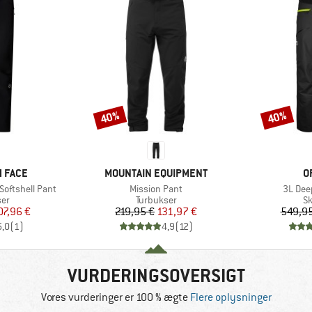
40%
40%
Rabat
Rabat
MÆRKE
M
 FACE
MOUNTAIN EQUIPMENT
O
Artikel
Artikel
oftshell Pant
Mission Pant
3L Dee
tgruppe
Produktgruppe
Pr
ser
Turbukser
Sk
is
dsat pris
Pris
Nedsat pris
07,96 €
219,95 €
131,97 €
549,95
5,0
(
1
)
4,9
(
12
)
VURDERINGSOVERSIGT
Vores vurderinger er 100 % ægte
Flere oplysninger