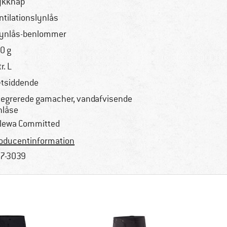
ykknap
ntilationslynlås
lynlås-benlommer
0 g
tr. L
tsiddende
tegrerede gamacher, vandafvisende
nlåse
lewa Committed
oducentinformation
7-3039