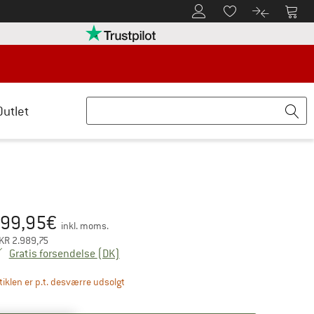
Til kundekontoen
Til 
Til huskesedlen.
Til produk
retten her Åbnes i en infoboks
Vi er Trustpilot-certificeret - oplysning
Outlet
99,95
€
is:
inkl. moms.
KR
2.989,75
Danmark. Oplysninger om forsendelsesom
Gratis forsendelse
(DK)
Linket åbnes i en infoboks og indeholder hen
tiklen er p.t. desværre udsolgt