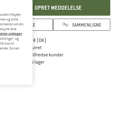
OPRET MEDDELELSE
esuden tilbyder
mer og stille
HUSKE
SAMMENLIGNE
formation om din
eskytte dine
ookies undtagen
stillinger" og
Find oplysninger om forsendelse her! Åbnes
Portofri fra 69 € (DK)
et kan til
Gå til returretten her Åbnes i en infoboks
100 dages returret
meside. Du kan
> 4.000.000 tilfredse kunder
Alle artikler på lager
Vi er Trustpilot-certificeret - oplysningerne får du her