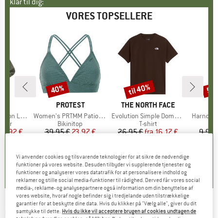
klar til dig:
VORES TOPSELLERE
til 40%
40%
57
Rabat
Rabat
Raba
KE
C
MÆRKE
PROTEST
MÆRKE
THE NORTH FACE
ight Socks
Artikel
Women's PRTMM Patio Triangle
Artikel
Evolution Simple Dome Short Sleeve
Artikel
Harnosan
ruppe
kker
Produktgruppe
Bikinitop
Produktgruppe
T-shirt
P
P
is
dsat pris
14,92 €
39,95 €
Pris
Nedsat pris
23,97 €
26,95 €
fra
Pris
Nedsat pris
16,17 €
9,95 
+
13
7
(
252
)
4,9
(
23
)
4,8
(
8
)
Vi anvender cookies og tilsvarende teknologier for at sikre de nødvendige
funktioner på vores website. Desuden tilbyder vi supplerende tjenester og
funktioner og analyserer vores datatrafik for at personalisere indhold og
reklamer og stille social media-funktioner til rådighed. Derved får vores social
media-, reklame- og analysepartnere også information om din benyttelse af
vores website, hvoraf nogle befinder sig i tredjelande uden tilstrækkelige
garantier for at beskytte dine data. Hvis du klikker på "Vælg alle", giver du dit
ROHNER
-
Compression Touring Light -
samtykke til dette.
Hvis du ikke vil acceptere brugen af cookies undtagen de