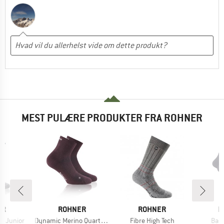
MEST PULÆRE PRODUKTER FRA ROHNER
E
MÆRKE
MÆRKE
M
ER
ROHNER
ROHNER
R
Artikel
Artikel
Artik
ch Junior
Dynamic Merino Quarter L/R
Fibre High Tech
Bas