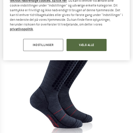
teknisk nødvendige cookies, så klik her
. Du kan til enhver tid ændre dine
Skisokker
cookie-indstillinger under "Indstillinger" og udvælge enkelte kategorier. Dit
samtykke er frivilligt og ikke nødvendigt til brugen af denne hjemmeside. Det
(0)
kan til enhver tid tilbagekaldes eller gives for første gang under "Indstillinger" i
den nederste del på vores hjemmeside. Du kan finde flere oplysninger,
herunder risikoen for overførsler til tredjelande, om dette i vores
privatlivspolitik
.
INDSTILLINGER
VÆLG ALLE