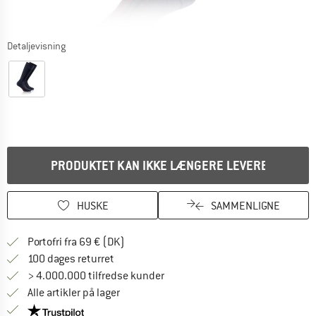
Detaljevisning
PRODUKTET KAN IKKE LÆNGERE LEVERES
HUSKE
SAMMENLIGNE
Find oplysninger om forsendelse her! Åb
Portofri fra 69 € (DK)
Gå til returretten her Åbnes i en infoboks
100 dages returret
> 4.000.000 tilfredse kunder
Alle artikler på lager
Vi er Trustpilot-certificeret - oplysningerne får du