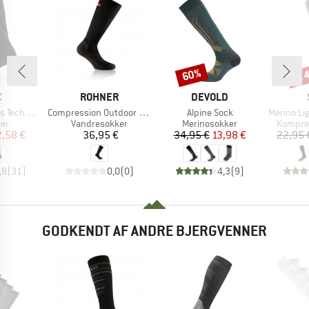
til
60%
Rabat
Raba
KE
MÆRKE
MÆRKE
C
ROHNER
DEVOLD
Artikel
Artikel
Artikel
ech Light
Compression Outdoor Light
Alpine Sock
Merino Light 
tgruppe
Produktgruppe
Produktgruppe
Produk
er
Vandresokker
Merinosokker
Kompre
is
dsat pris
Pris
Pris
Nedsat pris
2,58 €
36,95 €
34,95 €
13,98 €
22,95 
,8
(
31
)
0,0
(
0
)
4,3
(
9
)
GODKENDT AF ANDRE BJERGVENNER