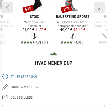
53%
15%
Rabat
Rabat
E
MÆRKE
MÆRKE
M
ER
STOIC
BAUERFEIND SPORTS
R
Artikel
Artikel
Artikel
 3er Pack
Merino Ski Sock
Ski Performance Compression Socks
Basic Sn
e
Produktgruppe
Produktgruppe
Produktg
lle sokker
Skisokker
Kompressionssokker
Multifunk
is
Pris
Nedsat pris
Pris
Nedsat pris
 €
24,95 €
11,73 €
49,95 €
42,46 €
,1
(
17
)
4,7
(
117
)
4,0
(
1
)
HVAD MENER DU?
STIL ET SPØRGSMÅL
SKRIV EN VURDERING
DEL ET BILLEDE