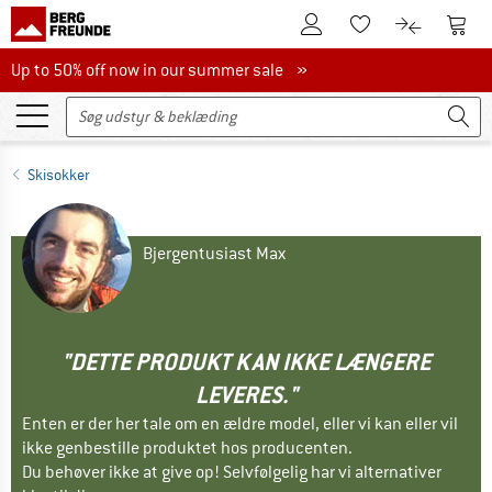
Til kundekontoen
Til 
Til huskesedlen.
Til produk
Up to 50% off now in our summer sale
Up to 50% off now in our summer sale »
Skisokker
Bjergentusiast Max
"DETTE PRODUKT KAN IKKE LÆNGERE
LEVERES."
Enten er der her tale om en ældre model, eller vi kan eller vil
ikke genbestille produktet hos producenten.
Du behøver ikke at give op! Selvfølgelig har vi alternativer