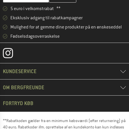
5 euro i velkomstrabat **
Eksklusiv adgang til rabatkampagner
Mulighed for at gemme dine produkter på en ønskeseddel
Fødselsdagsoverraskelse
KUNDESERVICE
OM BERGFREUNDE
FORTRYD KØB
**Rabatkoden gælder fra en minimum købsværdi (efter returnering) på
40 euro. Rabatkoder ifm. oprettelse af en kundekonto kan kun indløses