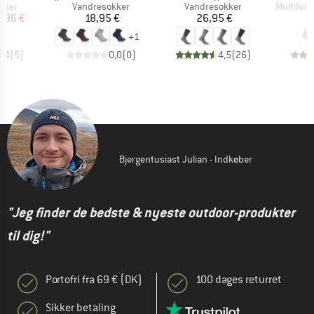
ruppe
Produktgruppe
Produktgruppe
Produktg
kker
Vandresokker
Vandresokker
Multifunk
is
dsat pris
Pris
Pris
,96 €
18,95 €
26,95 €
1
+
1
4,4
(
5
)
0,0
(
0
)
4,5
(
26
)
Bjergentusiast Julian - Indkøber
"Jeg finder de bedste & nyeste outdoor-produkter
til dig!"
Portofri fra 69 € (DK)
100 dages returret
Sikker betaling