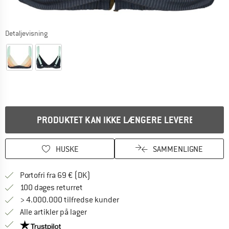
Detaljevisning
PRODUKTET KAN IKKE LÆNGERE LEVERES
HUSKE
SAMMENLIGNE
Find oplysninger om forsendelse her! Åb
Portofri fra 69 € (DK)
Gå til returretten her Åbnes i en infoboks
100 dages returret
> 4.000.000 tilfredse kunder
Alle artikler på lager
Vi er Trustpilot-certificeret - oplysningerne får du