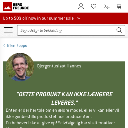
Til kundekontoen
Til 
Til huskesedlen.
Til produk
Up to 50% off now in our summer sale
Up to 50% off now in our summer sale »
Bikini toppe
Bjergentusiast Hannes
"DETTE PRODUKT KAN IKKE LÆNGERE
LEVERES."
Enten er der her tale om en ældre model, eller vi kan eller vil
ikke genbestille produktet hos producenten.
Du behøver ikke at give op! Selvfølgelig har vi alternativer