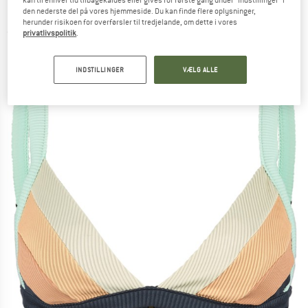
kan til enhver tid tilbagekaldes eller gives for første gang under "Indstillinger" i
Fixed Tri - Bikinitop
den nederste del på vores hjemmeside. Du kan finde flere oplysninger,
herunder risikoen for overførsler til tredjelande, om dette i vores
(0)
privatlivspolitik
.
INDSTILLINGER
VÆLG ALLE