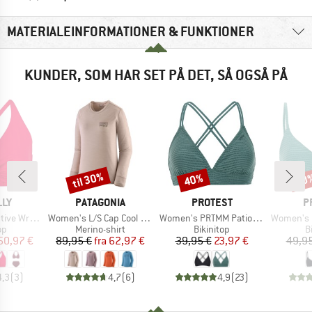
MATERIALEINFORMATIONER & FUNKTIONER
KUNDER, SOM HAR SET PÅ DET, SÅ OGSÅ PÅ
til 30%
40%
40
Rabat
Rabat
Raba
E
MÆRKE
MÆRKE
M
LLY
PATAGONIA
PROTEST
P
Artikel
Artikel
Artikel
ont F Cup Bra
Women's L/S Cap Cool Merino Graphic Shirt
Women's PRTMM Patio Triangle
Women's MIXCame
tgruppe
Produktgruppe
Produktgruppe
P
op
Merino-shirt
Bikinitop
B
is
dsat pris
Pris
Nedsat pris
Pris
Nedsat pris
50,97 €
89,95 €
fra
62,97 €
39,95 €
23,97 €
49,95
4,3
(
3
)
4,7
(
6
)
4,9
(
23
)