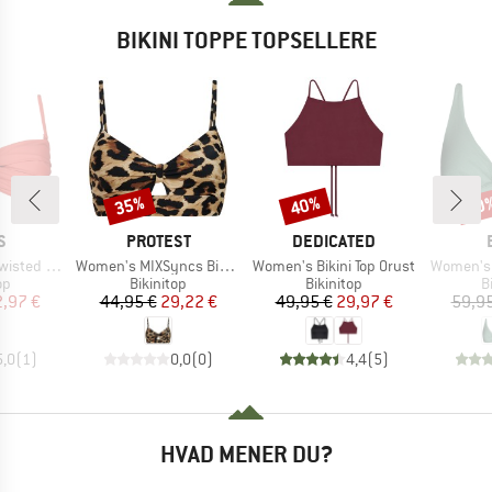
BIKINI TOPPE TOPSELLERE
35%
40%
40
Rabat
Rabat
Raba
KE
MÆRKE
MÆRKE
S
PROTEST
DEDICATED
Artikel
Artikel
Artikel
ed Bandeau
Women's MIXSyncs Bikini Top
Women's Bikini Top Orust
Women's I
tgruppe
Produktgruppe
Produktgruppe
P
op
Bikinitop
Bikinitop
B
is
dsat pris
Pris
Nedsat pris
Pris
Nedsat pris
,97 €
44,95 €
29,22 €
49,95 €
29,97 €
59,95
5,0
(
1
)
0,0
(
0
)
4,4
(
5
)
HVAD MENER DU?