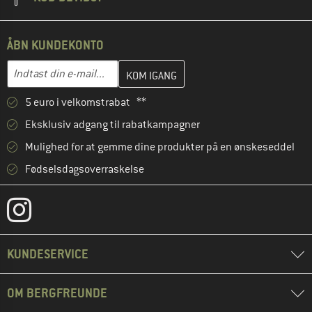
ÅBN KUNDEKONTO
Indtast din e-mailadresse her, og opret i næste trin din kundekon
E-mail-adresse
5 euro i velkomstrabat **
Eksklusiv adgang til rabatkampagner
Mulighed for at gemme dine produkter på en ønskeseddel
Fødselsdagsoverraskelse
KUNDESERVICE
OM BERGFREUNDE