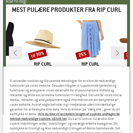
klar til dig:
MEST PULÆRE PRODUKTER FRA RIP CURL
til 30%
25%
25
Rabat
Rabat
Raba
E
RL
MÆRKE
RIP CURL
MÆRKE
RIP CURL
M
R
rf Deep V
Artikel
Women's Classic Surf UPF Panama
Artikel
Women's Classic Surf Skirt
Artikel
Women's Freed
tgruppe
op
Produktgruppe
Hat
Produktgruppe
Nederdel
P
S
is
dsat pris
9,97 €
35,95 €
fra
Pris
Nedsat pris
25,17 €
49,95 €
Pris
Nedsat pris
37,46 €
30,9
Vi anvender cookies og tilsvarende teknologier for at sikre de nødvendige
funktioner på vores website. Desuden tilbyder vi supplerende tjenester og
funktioner og analyserer vores datatrafik for at personalisere indhold og
reklamer og stille social media-funktioner til rådighed. Derved får vores social
5,0
(
2
)
0,0
(
0
)
4,2
(
5
)
media-, reklame- og analysepartnere også information om din benyttelse af
vores website, hvoraf nogle befinder sig i tredjelande uden tilstrækkelige
garantier for at beskytte dine data. Hvis du klikker på "Vælg alle", giver du dit
samtykke til dette.
Hvis du ikke vil acceptere brugen af cookies undtagen de
teknisk nødvendige cookies, så klik her
. Du kan til enhver tid ændre dine
cookie-indstillinger under "Indstillinger" og udvælge enkelte kategorier. Dit
RIP CURL
-
Women's Block Party Spliced
samtykke er frivilligt og ikke nødvendigt til brugen af denne hjemmeside. Det