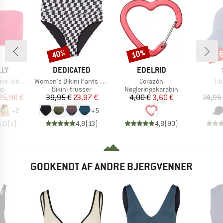
til
40%
10%
Rabat
Rabat
Raba
E
MÆRKE
MÆRKE
LLY
DEDICATED
EDELRID
Artikel
Artikel
Art
Tube Top
Women's Bikini Pants Slite
Corazón
Tib
tgruppe
Produktgruppe
Produktgruppe
op
Bikini-trusser
Nøgleringskarabin
is
dsat pris
Pris
Nedsat pris
Pris
Nedsat pris
25,98 €
39,95 €
23,97 €
4,00 €
3,60 €
24,95
+
2
+
5
5,0
(
1
)
4,8
(
13
)
4,8
(
90
)
GODKENDT AF ANDRE BJERGVENNER