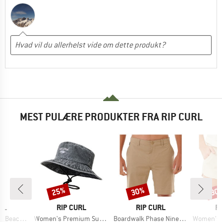
MEST PULÆRE PRODUKTER FRA RIP CURL
25%
30%
30
Rabat
Rabat
Raba
E
MÆRKE
MÆRKE
M
RL
RIP CURL
RIP CURL
R
Artikel
Artikel
Artikel
each Pant
Women's Premium Surf UPF Sun Hat
Boardwalk Phase Nineteen
Women's Cla