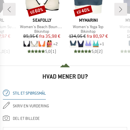
til 60%
til 40%
Rabat
Rabat
E
MÆRKE
MÆRKE
M
RL
SEAFOLLY
MYMARINI
MY
Artikel
Artikel
Artikel
 One Piece
Women's Beach Bound Ring Front Tank
Women's Yoga Top
Women
tgruppe
Produktgruppe
Produktgruppe
P
agt
Bikinitop
Bikinitop
B
is
dsat pris
Pris
Nedsat pris
Pris
Nedsat pris
7,97 €
89,95 €
fra
35,98 €
134,95 €
fra
80,97 €
1
+
2
+
1
1,0
(
1
)
5,0
(
1
)
5,0
(
2
)
HVAD MENER DU?
STIL ET SPØRGSMÅL
SKRIV EN VURDERING
DEL ET BILLEDE