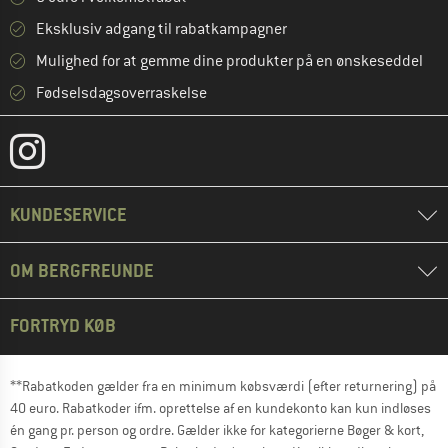
Eksklusiv adgang til rabatkampagner
Mulighed for at gemme dine produkter på en ønskeseddel
Fødselsdagsoverraskelse
KUNDESERVICE
OM BERGFREUNDE
FORTRYD KØB
**Rabatkoden gælder fra en minimum købsværdi (efter returnering) på
40 euro. Rabatkoder ifm. oprettelse af en kundekonto kan kun indløses
én gang pr. person og ordre. Gælder ikke for kategorierne Bøger & kort,