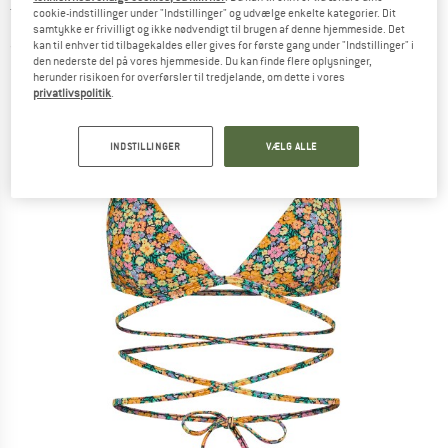
Top - Bikinitop
cookie-indstillinger under "Indstillinger" og udvælge enkelte kategorier. Dit
samtykke er frivilligt og ikke nødvendigt til brugen af denne hjemmeside. Det
kan til enhver tid tilbagekaldes eller gives for første gang under "Indstillinger" i
(0)
den nederste del på vores hjemmeside. Du kan finde flere oplysninger,
herunder risikoen for overførsler til tredjelande, om dette i vores
privatlivspolitik
.
INDSTILLINGER
VÆLG ALLE