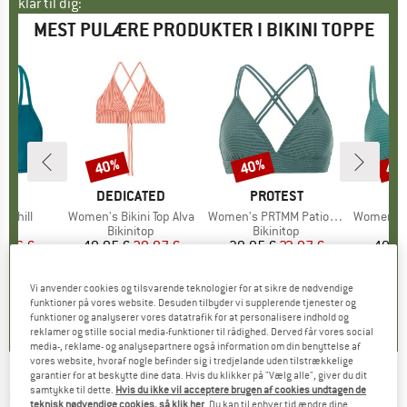
klar til dig:
MEST PULÆRE PRODUKTER I BIKINI TOPPE
40%
40%
40
Rabat
Rabat
Raba
E
KA
MÆRKE
DEDICATED
MÆRKE
PROTEST
M
P
 Chill
Artikel
Women's Bikini Top Alva
Artikel
Women's PRTMM Patio Triangle
Artikel
Women's MIXCame
tgruppe
op
Produktgruppe
Bikinitop
Produktgruppe
Bikinitop
P
B
is
dsat pris
9,46 €
49,95 €
Pris
Nedsat pris
29,97 €
39,95 €
Pris
Nedsat pris
23,97 €
49,95
+
3
+
4
Vi anvender cookies og tilsvarende teknologier for at sikre de nødvendige
,6
(
17
)
4,6
(
23
)
4,9
(
23
)
funktioner på vores website. Desuden tilbyder vi supplerende tjenester og
funktioner og analyserer vores datatrafik for at personalisere indhold og
reklamer og stille social media-funktioner til rådighed. Derved får vores social
media-, reklame- og analysepartnere også information om din benyttelse af
vores website, hvoraf nogle befinder sig i tredjelande uden tilstrækkelige
garantier for at beskytte dine data. Hvis du klikker på "Vælg alle", giver du dit
RIP CURL
-
samtykke til dette.
Hvis du ikke vil acceptere brugen af cookies undtagen de
Women's Afterglow Floral Wrap Tri
teknisk nødvendige cookies, så klik her
. Du kan til enhver tid ændre dine