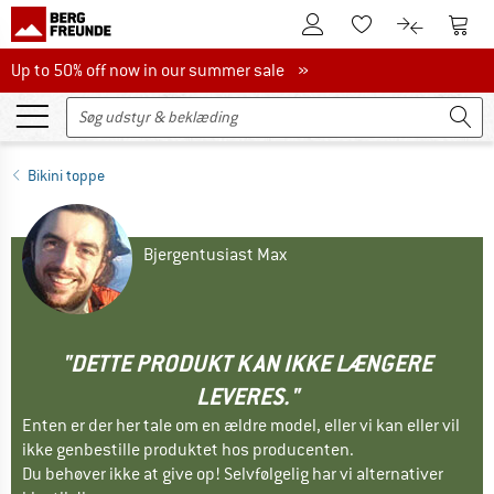
Til kundekontoen
Til 
Til huskesedlen.
Til produk
Up to 50% off now in our summer sale
Up to 50% off now in our summer sale »
Bikini toppe
Bjergentusiast Max
"DETTE PRODUKT KAN IKKE LÆNGERE
LEVERES."
Enten er der her tale om en ældre model, eller vi kan eller vil
ikke genbestille produktet hos producenten.
Du behøver ikke at give op! Selvfølgelig har vi alternativer