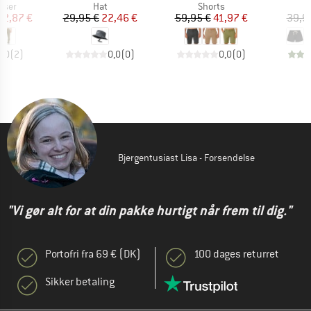
ruppe
Produktgruppe
Produktgruppe
kser
Hat
Shorts
is
dsat pris
Pris
Nedsat pris
Pris
Nedsat pris
42,87 €
29,95 €
22,46 €
59,95 €
41,97 €
39,9
5,0
(
2
)
0,0
(
0
)
0,0
(
0
)
Bjergentusiast Lisa - Forsendelse
"Vi gør alt for at din pakke hurtigt når frem til dig."
Portofri fra 69 € (DK)
100 dages returret
Sikker betaling