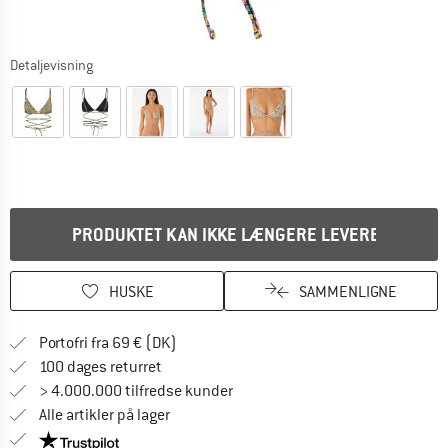
Detaljevisning
PRODUKTET KAN IKKE LÆNGERE LEVERES
HUSKE
SAMMENLIGNE
Find oplysninger om forsendelse her! Åb
Portofri fra 69 € (DK)
Gå til returretten her Åbnes i en infoboks
100 dages returret
> 4.000.000 tilfredse kunder
Alle artikler på lager
Vi er Trustpilot-certificeret - oplysningerne får du