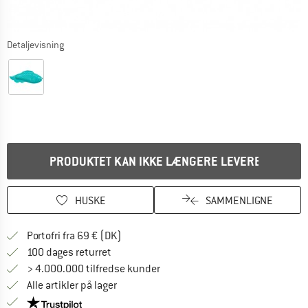
Detaljevisning
PRODUKTET KAN IKKE LÆNGERE LEVERES
HUSKE
SAMMENLIGNE
Find oplysninger om forsendelse her! Åb
Portofri fra 69 € (DK)
Gå til returretten her Åbnes i en infoboks
100 dages returret
> 4.000.000 tilfredse kunder
Alle artikler på lager
Vi er Trustpilot-certificeret - oplysningerne får du