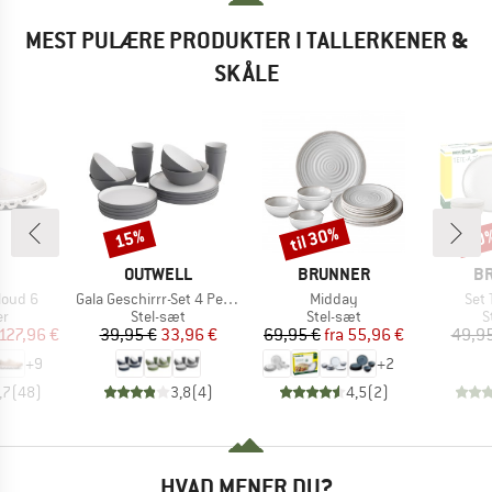
MEST PULÆRE PRODUKTER I TALLERKENER &
SKÅLE
til 30%
15%
20
Rabat
Rabat
Raba
RKE
MÆRKE
MÆRKE
M
OUTWELL
BRUNNER
B
Artikel
Artikel
Artik
loud 6
Gala Geschirrr-Set 4 Personen
Midday
Set 
ktgruppe
Produktgruppe
Produktgruppe
P
er
Stel-sæt
Stel-sæt
S
is
dsat pris
Pris
Nedsat pris
Pris
Nedsat pris
127,96 €
39,95 €
33,96 €
69,95 €
fra
55,96 €
49,95
+
9
+
2
,7
(
48
)
3,8
(
4
)
4,5
(
2
)
HVAD MENER DU?