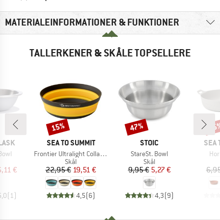
MATERIALEINFORMATIONER & FUNKTIONER
TALLERKENER & SKÅLE TOPSELLERE
15%
47%
15
Rabat
Rabat
Raba
MÆRKE
MÆRKE
MÆR
LASK
SEA TO SUMMIT
STOIC
SEA 
Artikel
Artikel
Arti
Bowl
Frontier Ultralight Collapsible Bowl
StareSt. Bowl
Hor
uktgruppe
Produktgruppe
Produktgruppe
Skål
Skål
is
dsat pris
Pris
Nedsat pris
Pris
Nedsat pris
6,11 €
22,95 €
19,51 €
9,95 €
5,27 €
6,9
5,0
(
1
)
4,5
(
6
)
4,3
(
9
)