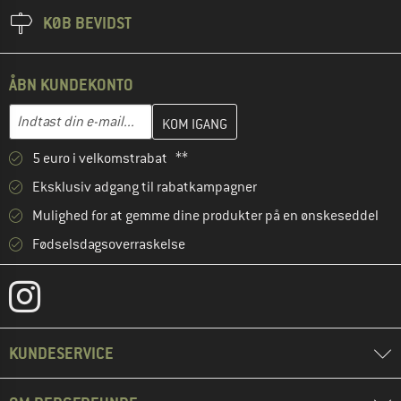
KØB BEVIDST
ÅBN KUNDEKONTO
Indtast din e-mailadresse her, og opret i næste trin din kundekon
E-mail-adresse
5 euro i velkomstrabat **
Eksklusiv adgang til rabatkampagner
Mulighed for at gemme dine produkter på en ønskeseddel
Fødselsdagsoverraskelse
KUNDESERVICE