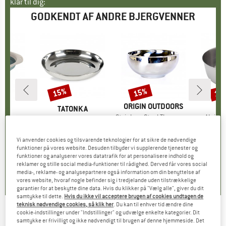
klar til dig:
GODKENDT AF ANDRE BJERGVENNER
15%
15%
15
Rabat
Rabat
Raba
MÆRKE
ORIGIN OUTDOORS
E
LL
MÆRKE
TATONKA
Artikel
Stainless Steel Thermo Bowl
Artikel
Alpine
Bowl
Artikel
Plate
9,95 €
Pris
Nedsat pris
8,46 €
14,9
uktgruppe
Produktgruppe
Tallerken
is
dsat pris
5,56 €
14,95 €
Pris
Nedsat pris
12,71 €
Vi anvender cookies og tilsvarende teknologier for at sikre de nødvendige
funktioner på vores website. Desuden tilbyder vi supplerende tjenester og
5,0
(
5
)
funktioner og analyserer vores datatrafik for at personalisere indhold og
5,0
(
3
)
5,0
(
1
)
reklamer og stille social media-funktioner til rådighed. Derved får vores social
media-, reklame- og analysepartnere også information om din benyttelse af
vores website, hvoraf nogle befinder sig i tredjelande uden tilstrækkelige
garantier for at beskytte dine data. Hvis du klikker på "Vælg alle", giver du dit
samtykke til dette.
Hvis du ikke vil acceptere brugen af cookies undtagen de
teknisk nødvendige cookies, så klik her
. Du kan til enhver tid ændre dine
cookie-indstillinger under "Indstillinger" og udvælge enkelte kategorier. Dit
Rice - Ceramic Serving Dish with Fish Shape -
samtykke er frivilligt og ikke nødvendigt til brugen af denne hjemmeside. Det