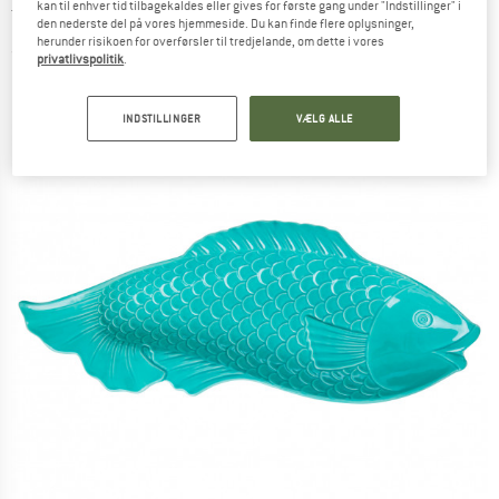
kan til enhver tid tilbagekaldes eller gives for første gang under "Indstillinger" i
Tallerken
den nederste del på vores hjemmeside. Du kan finde flere oplysninger,
herunder risikoen for overførsler til tredjelande, om dette i vores
(0)
privatlivspolitik
.
INDSTILLINGER
VÆLG ALLE