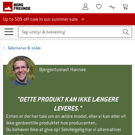
Til kundekontoen
Til 
Til huskesedlen.
Til produk
Up to 50% off now in our summer sale
Up to 50% off now in our summer sale »
Tallerkener & skåle
Bjergentusiast Hannes
"DETTE PRODUKT KAN IKKE LÆNGERE
LEVERES."
Enten er der her tale om en ældre model, eller vi kan eller vil
ikke genbestille produktet hos producenten.
Du behøver ikke at give op! Selvfølgelig har vi alternativer