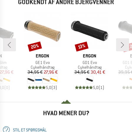
GODKENDT AF ANDRE BJERGVENNER
til
20%
Rabat
Rabat
Raba
13%
E
MÆRKE
MÆRKE
N
ERGON
ERGON
Artikel
Artikel
Artike
Slim
GE1 Evo
GD1 Evo
GD1 E
ruppe
Produktgruppe
Produktgruppe
Pro
dtag
Cykelhåndtag
Cykelhåndtag
Cyk
is
dsat pris
Pris
Nedsat pris
Pris
Nedsat pris
27,96 €
34,95 €
27,96 €
34,95 €
30,41 €
39,95 
0,0
(
0
)
5,0
(
3
)
5,0
(
1
)
HVAD MENER DU?
STIL ET SPØRGSMÅL