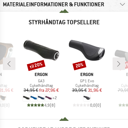
MATERIALEINFORMATIONER & FUNKTIONER
STYRHÅNDTAG TOPSELLERE
til 20%
20%
20
Rabat
Rabat
Raba
E
MÆRKE
MÆRKE
N
ERGON
ERGON
el
Artikel
Artikel
GA3
GP1 Evo
ruppe
Produktgruppe
Produktgruppe
Pro
dtag
Cykelhåndtag
Cykelhåndtag
Cyk
is
dsat pris
Pris
Nedsat pris
Pris
Nedsat pris
31,96 €
34,95 €
fra
27,96 €
39,95 €
31,96 €
79,9
+
2
0,0
(
0
)
4,9
(
8
)
0,0
(
0
)