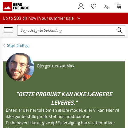
Til kundekontoen
Til 
Til huskesedlen.
Til produk
Up to 50% off now in our summer sale
Up to 50% off now in our summer sale »
Styrhåndtag
Bjergentusiast Max
"DETTE PRODUKT KAN IKKE LÆNGERE
LEVERES."
Enten er der her tale om en ældre model, eller vi kan eller vil
ikke genbestille produktet hos producenten.
Du behøver ikke at give op! Selvfølgelig har vi alternativer