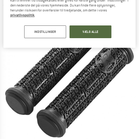
kan til enhver tid tilbagekaldes eller gives for første gang under "Indstillinger" i
den nederste del på vores hjemmeside. Du kan finde flere oplysninger,
(0)
herunder risikoen for overførsler til tredjelande, om dette i vores
privatlivspolitik
.
INDSTILLINGER
VÆLG ALLE