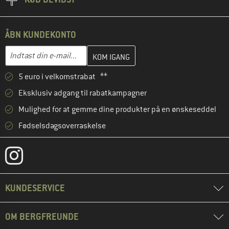
ÅBN KUNDEKONTO
Indtast din e-mailadresse her, og opret i næste trin din kundekon
E-mail-adresse
5 euro i velkomstrabat **
Eksklusiv adgang til rabatkampagner
Mulighed for at gemme dine produkter på en ønskeseddel
Fødselsdagsoverraskelse
KUNDESERVICE
OM BERGFREUNDE