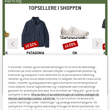
klar til dig:
TOPSELLERE I SHOPPEN
til 32%
til 20%
til
Rabat
Rabat
Raba
TOCK
MÆRKE
PATAGONIA
MÆRKE
ON
MÆ
HEB
 BF
Artikel
Retro Pile Jacket
Artikel
Women's Cloud 6
Artikel
MerinoMix150 Pi
tgruppe
er
Produktgruppe
Fleecejakke
Produktgruppe
Sneaker
Pr
Mer
is
dsat pris
71,96 €
149,95 €
fra
Pris
Nedsat pris
101,97 €
159,95 €
fra
Pris
Nedsat pris
127,96 €
59,95 
Vi anvender cookies og tilsvarende teknologier for at sikre de nødvendige
funktioner på vores website. Desuden tilbyder vi supplerende tjenester og
+
6
+
1
+
9
funktioner og analyserer vores datatrafik for at personalisere indhold og
reklamer og stille social media-funktioner til rådighed. Derved får vores social
,8
(
20
)
4,6
(
71
)
4,7
(
48
)
media-, reklame- og analysepartnere også information om din benyttelse af
vores website, hvoraf nogle befinder sig i tredjelande uden tilstrækkelige
garantier for at beskytte dine data. Hvis du klikker på "Vælg alle", giver du dit
samtykke til dette.
Hvis du ikke vil acceptere brugen af cookies undtagen de
teknisk nødvendige cookies, så klik her
. Du kan til enhver tid ændre dine
cookie-indstillinger under "Indstillinger" og udvælge enkelte kategorier. Dit
REVERSE
-
Stamp Basic - Cykelhåndtag
samtykke er frivilligt og ikke nødvendigt til brugen af denne hjemmeside. Det