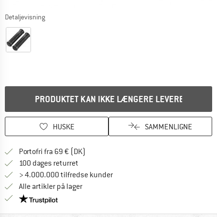
Detaljevisning
PRODUKTET KAN IKKE LÆNGERE LEVERES
HUSKE
SAMMENLIGNE
Find oplysninger om forsendelse her! Åb
Portofri fra 69 € (DK)
Gå til returretten her Åbnes i en infoboks
100 dages returret
> 4.000.000 tilfredse kunder
Alle artikler på lager
Vi er Trustpilot-certificeret - oplysningerne får du