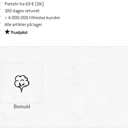
Find oplysninger om forsendelse her! Åbnes
Portofri fra 69 € (DK)
Gå til returretten her Åbnes i en infoboks
100 dages returret
> 4.000.000 tilfredse kunder
Alle artikler på lager
Vi er Trustpilot-certificeret - oplysningerne får du her
Bomuld