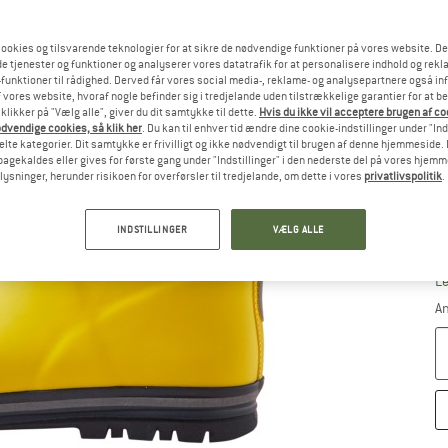
ookies og tilsvarende teknologier for at sikre de nødvendige funktioner på vores website. D
Væ
e tjenester og funktioner og analyserer vores datatrafik for at personalisere indhold og rekla
funktioner til rådighed. Derved får vores social media-, reklame- og analysepartnere også in
 vores website, hvoraf nogle befinder sig i tredjelande uden tilstrækkelige garantier for at b
 klikker på "Vælg alle", giver du dit samtykke til dette.
Hvis du ikke vil acceptere brugen af c
dvendige cookies, så klik her
. Du kan til enhver tid ændre dine cookie-indstillinger under "Ind
te kategorier. Dit samtykke er frivilligt og ikke nødvendigt til brugen af denne hjemmeside. D
lbagekaldes eller gives for første gang under "Indstillinger" i den nederste del på vores hjem
plysninger, herunder risikoen for overførsler til tredjelande, om dette i vores
privatlivspolitik
.
INDSTILLINGER
VÆLG ALLE
S
Le
An