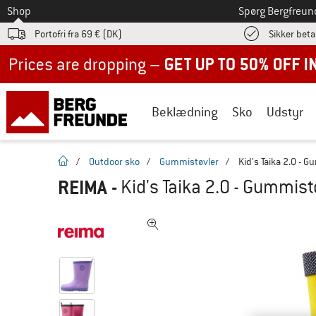
Til
Shop
Spørg Bergfreun
Portofri fra 69 € (DK)
Sikker beta
Up to 50% off now in our summer sale
Beklædning
Sko
Udstyr
Hjemmeside
/
Outdoor sko
/
Gummistøvler
/
Kid's Taika 2.0 - 
REIMA
-
Kid's Taika 2.0 - Gummist