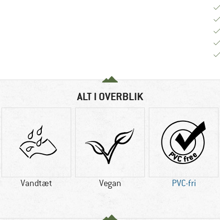
ALT I OVERBLIK
Vandtæt
Vegan
PVC-fri