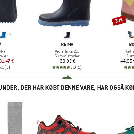
30%
Rabat
+
2
KE
MÆRKE
M
A
REIMA
BI
Artikel
Artik
kka
Kid's Taika 2.0
Kid's
ruppe
Produktgruppe
Pro
vler
Gummistøvler
Gum
is
dsat pris
Pris
31,47 €
39,95 €
44,95 
5,0
(
1
)
5,0
(
1
)
UNDER, DER HAR KØBT DENNE VARE, HAR OGSÅ KØ