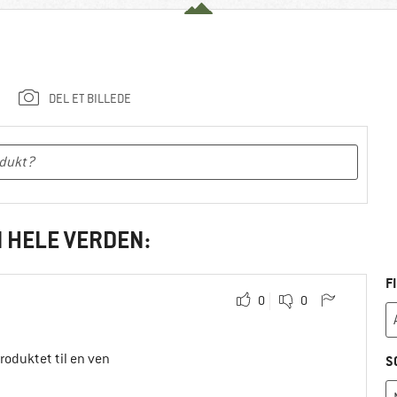
DEL ET BILLEDE
I HELE VERDEN:
F
0
0
produktet til en ven
S