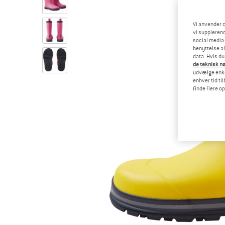
Vi anvender c
vi supplerend
social media-
benyttelse af
data. Hvis du
de teknisk nø
udvælge enkel
enhver tid ti
finde flere o