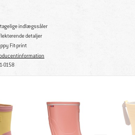
tagelige indlægssåler
flekterende detaljer
ppy Fit-print
oducentinformation
1-0158