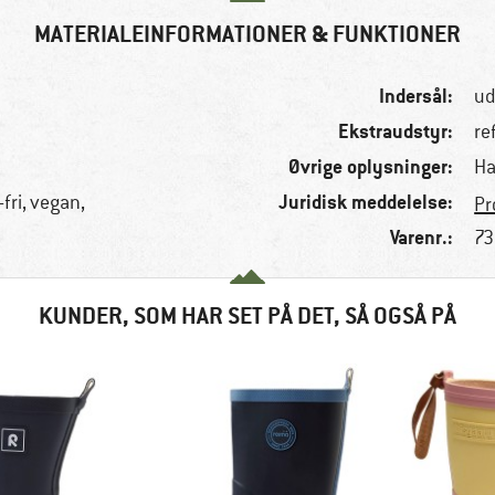
MATERIALEINFORMATIONER & FUNKTIONER
Indersål:
ud
Ekstraudstyr:
re
Øvrige oplysninger:
Ha
Juridisk meddelelse:
-fri, vegan,
Pr
Varenr.:
73
KUNDER, SOM HAR SET PÅ DET, SÅ OGSÅ PÅ