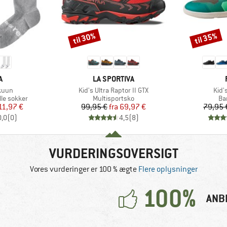
til 30%
til 35%
Rabat
Rabat
KE
MÆRKE
A
LA SPORTIVA
Artikel
Artik
kuun
Kid's Ultra Raptor II GTX
Kid's
e
Produktgruppe
Pr
lle sokker
Multisportsko
Ba
is
dsat pris
Pris
Nedsat pris
11,97 €
99,95 €
fra
69,97 €
79,95 
0,0
(
0
)
4,5
(
8
)
VURDERINGSOVERSIGT
Vores vurderinger er 100 % ægte
Flere oplysninger
100%
ANB