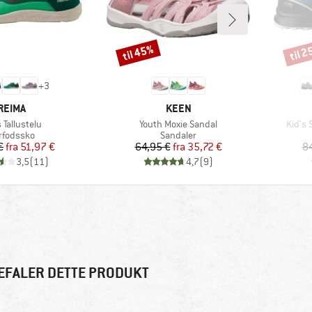
til 45%
til 
Rabat
Rabat
+
3
MÆRKE
MÆRKE
REIMA
KEEN
el
Artikel
Artikel
 Tallustelu
Youth Moxie Sandal
Kid's
oduktgruppe
Produktgruppe
rfodssko
Sandaler
Pris
Nedsat pris
Pris
Nedsat pris
€
fra
51,97 €
64,95 €
fra
35,72 €
8
3,5
(
11
)
4,7
(
9
)
EFALER DETTE PRODUKT