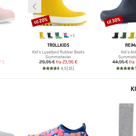
til 20%
til 30%
Rabat
Rabat
+
1
MÆRKE
MÆR
TROLLKIDS
REIM
Artikel
Artikel
Kid's Lysefjord Rubber Boots
Kid's An
Produktgruppe
Produktg
Gummistøvler
Gummistø
 pris
Pris
Nedsat pris
Pr
Ne
7 €
29,95 €
fra
23,96 €
44,95 €
fra
)
4,5
(
15
)
K