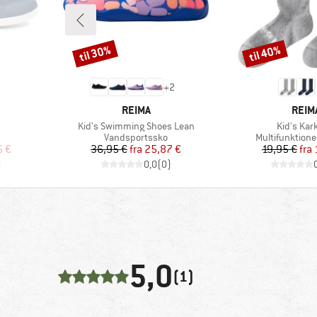
til 30%
til 40%
Rabat
Rabat
+
2
MÆRKE
MÆR
REIMA
REIM
Artikel
Artikel
Kid's Swimming Shoes Lean
Kid's Kar
pe
Produktgruppe
Produktgrupp
Vandsportssko
Multifunktione
 pris
Pris
Nedsat pris
Pr
Ne
6 €
36,95 €
fra
25,87 €
19,95 €
fra
)
0,0
(
0
)
5,0
(1)