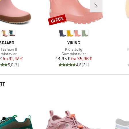
til 20%
Rabat
ÆRKE
MÆRKE
SGAARD
VIKING
el
Artikel
A
 Fashion II
Kid's Jolly
K
duktgruppe
Produktgruppe
mistøvler
Gummistøvler
Pris
Nedsat pris
Pris
Nedsat pris
€
fra
31,47 €
44,95 €
fra
35,96 €
5,0
(
3
)
4,8
(
21
)
BT