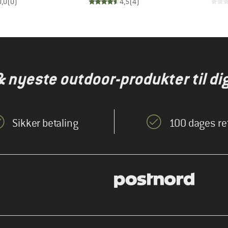
0,0
(
0
)
4,5
(
4
)
& nyeste outdoor-produkter til dig
Sikker betaling
100 dages re