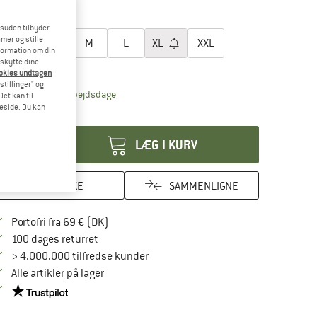
lg en størrelse:
esuden tilbyder
mer og stille
XS
S
M
L
XL
XXL
formation om din
eskytte dine
tørrelsestabel
ookies undtagen
stillinger" og
Linket åbnes i en infoboks og indeholder henvis
veringstid: 4-6 arbejdsdage
et kan til
meside. Du kan
tal:
LÆG I KURV
HUSKE
SAMMENLIGNE
Find oplysninger om forsendelse her! Åbnes
Portofri fra 69 € (DK)
Gå til returretten her Åbnes i en infoboks
100 dages returret
> 4.000.000 tilfredse kunder
Alle artikler på lager
Vi er Trustpilot-certificeret - oplysningerne får du her