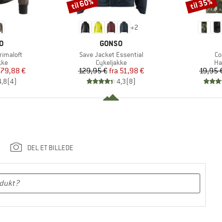
til 60%
til 35%
Rabat
Rabat
+
2
E
MÆRKE
O
GONSO
Artikel
Art
Primaloft
Save Jacket Essential
Co
tgruppe
Produktgruppe
Pr
kke
Cykeljakke
Ha
is
dsat pris
Pris
Nedsat pris
79,88 €
129,95 €
fra
51,98 €
19,95 
4,8
(
4
)
4,3
(
8
)
DEL ET BILLEDE