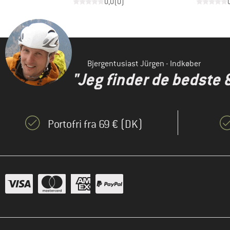
)
0,0
(
0
)
Bjergentusiast Jürgen - Indkøber
"Jeg finder de bedste 
Portofri fra 69 € (DK)