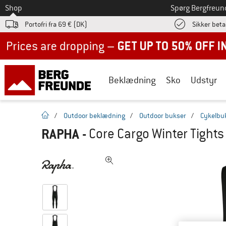
Til
Shop
Spørg Bergfreun
Portofri fra 69 € (DK)
Sikker beta
Up to 50% off now in our summer sale
Beklædning
Sko
Udstyr
Hjemmeside
/
Outdoor beklædning
/
Outdoor bukser
/
Cykelbu
RAPHA
-
Core Cargo Winter Tights