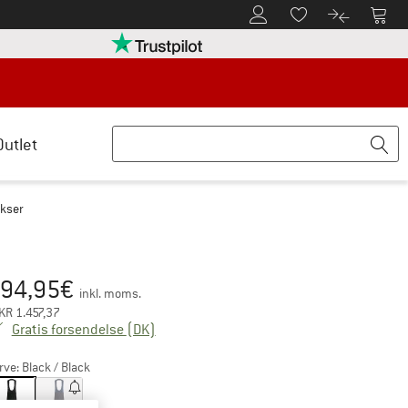
Til kundekontoen
Til 
Til huskesedlen.
Til produk
retten her Åbnes i en infoboks
Vi er Trustpilot-certificeret - oplysning
Outlet
ukser
94,95
€
is:
inkl. moms.
KR
1.457,37
Danmark. Oplysninger om forsendelsesom
Gratis forsendelse
(DK)
rve:
Black / Black