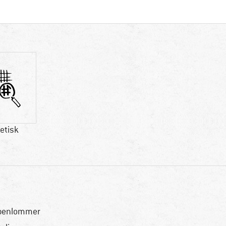
etisk
benlommer