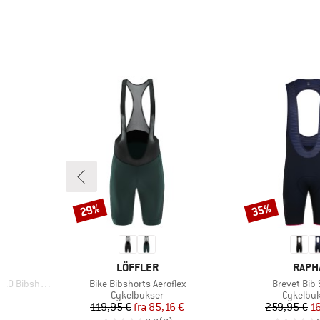
29%
35%
Rabat
Rabat
MÆRKE
MÆR
LÖFFLER
RAPH
Artikel
Artikel
 Bibshorts
Bike Bibshorts Aeroflex
Brevet Bib 
e
Produktgruppe
Produkt
Cykelbukser
Cykelbu
 pris
Pris
Nedsat pris
Pr
Ne
€
119,95 €
fra
85,16 €
259,95 €
1