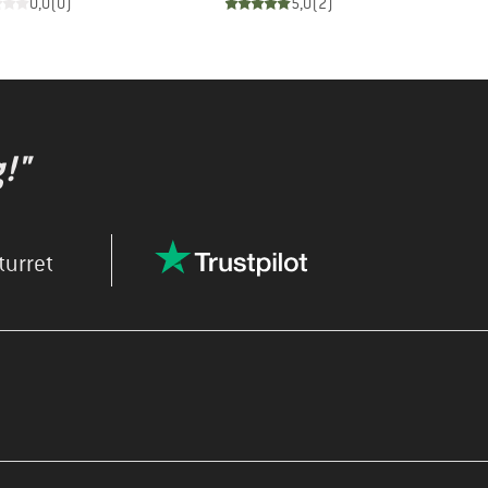
0,0
(
0
)
5,0
(
2
)
!"
turret