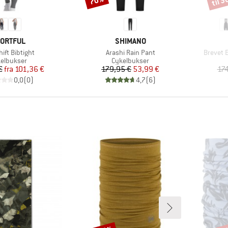
til 
70%
ÆRKE
MÆRKE
ORTFUL
SHIMANO
l
Artikel
Artikel
ift Bibtight
Arashi Rain Pant
Brevet 
duktgruppe
Produktgruppe
elbukser
Cykelbukser
Pris
Nedsat pris
Pris
Nedsat pris
€
fra
101,36 €
179,95 €
53,99 €
174
0,0
(
0
)
4,7
(
6
)