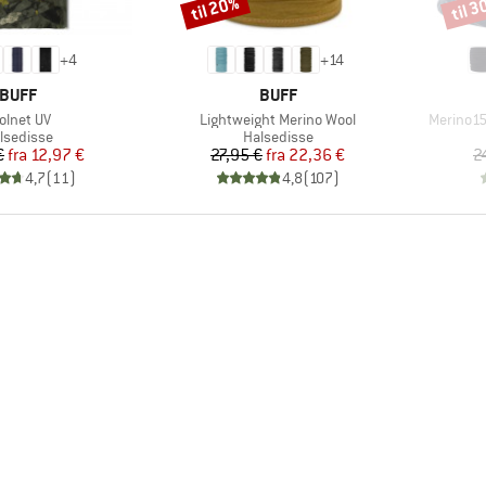
til 20%
til 
Rabat
Rabat
+
4
+
14
MÆRKE
MÆRKE
BUFF
BUFF
ikel
Artikel
Artikel
olnet UV
Lightweight Merino Wool
Merino1
oduktgruppe
Produktgruppe
lsedisse
Halsedisse
Pris
Nedsat pris
Pris
Nedsat pris
€
fra
12,97 €
27,95 €
fra
22,36 €
2
4,7
(
11
)
4,8
(
107
)