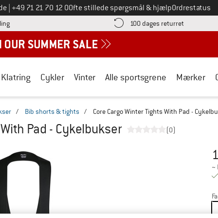
Ring til os på
de
|
+49 71 21 70 12 0
Ofte stillede spørgsmål & hjælp
Ordrestatus
Find betalingsoplysningerne her! Åbnes i en infoboks
Gå til retur
ling
100 dages returret
Klatring
Cykler
Vinter
Alle sportsgrene
Mærker
kser
/
Bib shorts & tights
/
Core Cargo Winter Tights With Pad - Cykelb
 With Pad - Cykelbukser
(0)
1
Pr
~
Fa