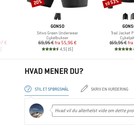
til 53%
20%
Rabat
Rabat
MÆRKE
MÆRK
GONSO
GONS
Artikel
Artikel
Sitivo Green Underwear
Trail Jacket 
e
Produktgruppe
Produk
Cykelbukser
Cykelja
 pris
Pris
Nedsat pris
Pr
Ne
97 €
69,95 €
fra
55,96 €
169,95 €
fra
)
4,5
(
15
)
HVAD MENER DU?
STIL ET SPØRGSMÅL
SKRIV EN VURDERING