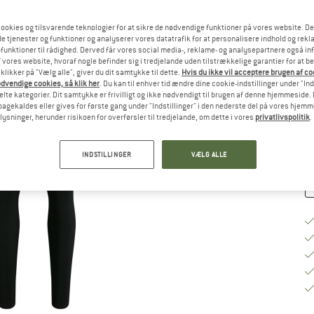
Væ
ookies og tilsvarende teknologier for at sikre de nødvendige funktioner på vores website. D
e tjenester og funktioner og analyserer vores datatrafik for at personalisere indhold og rekla
funktioner til rådighed. Derved får vores social media-, reklame- og analysepartnere også in
 vores website, hvoraf nogle befinder sig i tredjelande uden tilstrækkelige garantier for at b
S
 klikker på "Vælg alle", giver du dit samtykke til dette.
Hvis du ikke vil acceptere brugen af c
dvendige cookies, så klik her
. Du kan til enhver tid ændre dine cookie-indstillinger under "Ind
Le
te kategorier. Dit samtykke er frivilligt og ikke nødvendigt til brugen af denne hjemmeside. D
lbagekaldes eller gives for første gang under "Indstillinger" i den nederste del på vores hjem
An
plysninger, herunder risikoen for overførsler til tredjelande, om dette i vores
privatlivspolitik
.
INDSTILLINGER
VÆLG ALLE