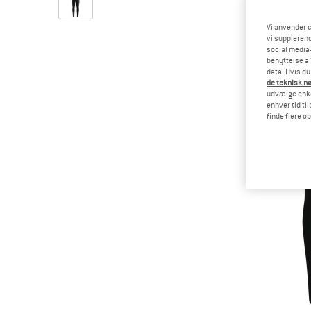
Vi anvender c
vi supplerend
social media-
benyttelse af
data. Hvis du
de teknisk nø
udvælge enkel
enhver tid ti
finde flere o