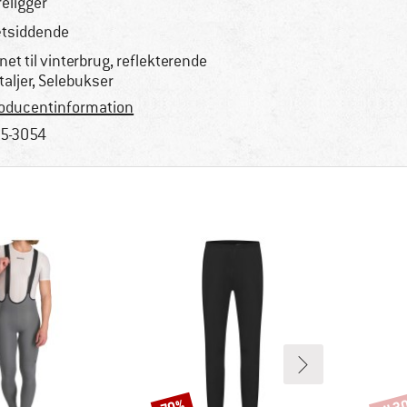
religger
tsiddende
net til vinterbrug, reflekterende
taljer, Selebukser
oducentinformation
5-3054
Rabat
Rabat