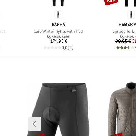
65%
MÆRKE
MÆRKE
RAPHA
HEBER 
Artikel
Artikel
 S11
Core Winter Tights with Pad
SpruceHe. Bi
e
Produktgruppe
Produkt
Cykelbukser
Cykelbu
Pris
Pr
Ne
174,95 €
89,95 €
3
)
0,0
(
0
)