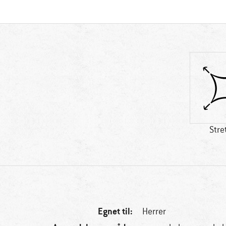
Stre
Egnet til:
Herrer