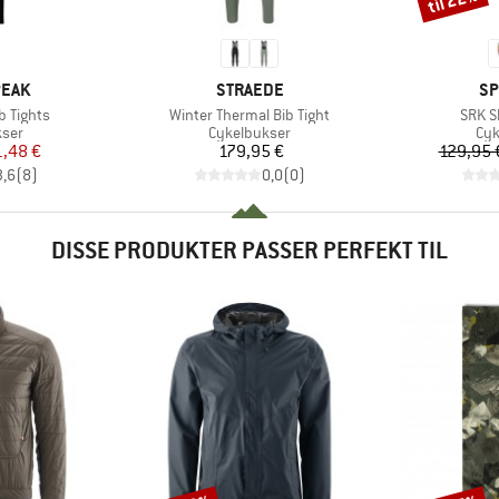
til 22%
MÆRKE
M
PEAK
STRAEDE
SP
Artikel
Artike
b Tights
Winter Thermal Bib Tight
SRK Sh
gruppe
Produktgruppe
Pro
kser
Cykelbukser
Cyk
is
dsat pris
Pris
1,48 €
179,95 €
129,95 
3,6
(
8
)
0,0
(
0
)
DISSE PRODUKTER PASSER PERFEKT TIL