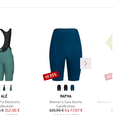
til 35%
til 
Rabat
Rabat
MÆRKE
MÆRKE
ALÉ
RAPHA
Artikel
Artikel
Pro Bibshorts
Women's Core Shorts
Women's Cap
duktgruppe
Produktgruppe
elbukser
Cykelbukser
Pris
Nedsat pris
Pris
Nedsat pris
 €
152,96 €
119,95 €
fra
77,97 €
54