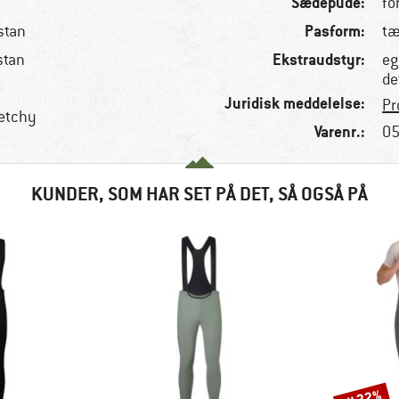
Sædepude:
fo
Pasform:
stan
tæ
Ekstraudstyr:
stan
eg
de
Juridisk meddelelse:
Pr
retchy
Varenr.:
05
KUNDER, SOM HAR SET PÅ DET, SÅ OGSÅ PÅ
Rabat