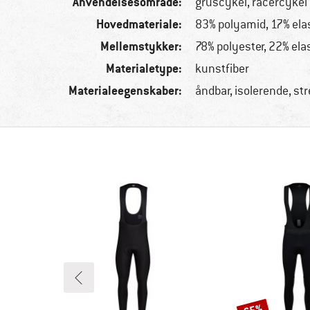
Anvendelsesområde:
gruscykel, racercykel
Hovedmateriale:
83% polyamid, 17% ela
Mellemstykker:
78% polyester, 22% ela
Materialetype:
kunstfiber
Materialeegenskaber:
åndbar, isolerende, st
Rabat