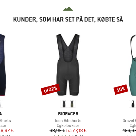
KUNDER, SOM HAR SET PÅ DET, KØBTE SÅ
til 22%
10%
Rabat
Rabat
KE
MÆRKE
A
BIORACER
Artikel
Artikel
Shorts
Icon Bibshorts
Gravel 
gruppe
Produktgruppe
Pro
kser
Cykelbukser
Cyk
is
dsat pris
Pris
Nedsat pris
68,97 €
98,95 €
fra
77,18 €
169,95