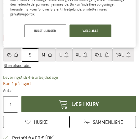
Danmark. Oplysninger om forsendelse
Gratis forsendelse
(DK)
den nederste del på vores hjemmeside. Du kan finde flere oplysninger,
herunder risikoen for overførsler til tredjelande, om dette i vores
privatlivspolitik
.
Farve:
Drab Green
INDSTILLINGER
VÆLG ALLE
20%
20%
20%
Størrelse:
S
XS
S
M
L
XL
XXL
3XL
Størrelsestabel
Linket åbnes i en infoboks og indeholder he
Leveringstid: 4-6 arbejdsdage
Kun 1 på lager!
Antal:
LÆG I KURV
HUSKE
SAMMENLIGNE
Find oplysninger om forsendelse her! Åb
Portofri fra 69 € (DK)