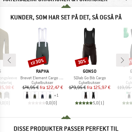
KUNDER, SOM HAR SET PÅ DET, SÅ OGSÅ PÅ
til 30%
30%
20
Rabat
Rabat
Raba
KE
MÆRKE
MÆRKE
5
RAPHA
GONSO
Artikel
Artikel
Ar
ongsleeve
Brevet Element Cargo Bib Shorts
SQlab Go Bib Cargo
Si
ppe
Produktgruppe
Produktgruppe
Pro
ndertøj
Cykelbukser
Cykelbukser
Cyk
is
dsat pris
Pris
Nedsat pris
Pris
Nedsat pris
35,98 €
174,95 €
fra
122,47 €
179,95 €
fra
125,97 €
119,95 
+
1
0,0
(
0
)
0,0
(
0
)
5,0
(
1
)
DISSE PRODUKTER PASSER PERFEKT TIL