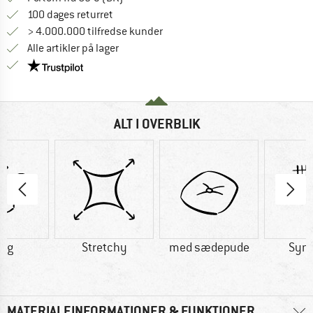
Gå til returretten her Åbnes i en infoboks
100 dages returret
> 4.000.000 tilfredse kunder
Alle artikler på lager
Vi er Trustpilot-certificeret - oplysningerne får du
ALT I OVERBLIK
5 g
Stretchy
med sædepude
Synt
MATERIALEINFORMATIONER & FUNKTIONER