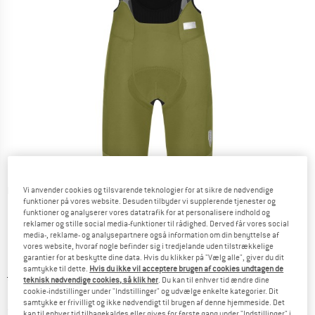
Detaljevisning
Vi anvender cookies og tilsvarende teknologier for at sikre de nødvendige
funktioner på vores website. Desuden tilbyder vi supplerende tjenester og
funktioner og analyserer vores datatrafik for at personalisere indhold og
reklamer og stille social media-funktioner til rådighed. Derved får vores social
media-, reklame- og analysepartnere også information om din benyttelse af
vores website, hvoraf nogle befinder sig i tredjelande uden tilstrækkelige
garantier for at beskytte dine data. Hvis du klikker på "Vælg alle", giver du dit
samtykke til dette.
Hvis du ikke vil acceptere brugen af cookies undtagen de
Original pris :
Pris:
219,95
€
teknisk nødvendige cookies, så klik her
. Du kan til enhver tid ændre dine
cookie-indstillinger under "Indstillinger" og udvælge enkelte kategorier. Dit
175,96
€
inkl. moms.
samtykke er frivilligt og ikke nødvendigt til brugen af denne hjemmeside. Det
~
KR
1.315,41
kan til enhver tid tilbagekaldes eller gives for første gang under "Indstillinger" i