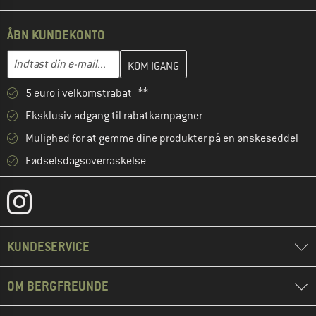
ÅBN KUNDEKONTO
Indtast din e-mailadresse her, og opret i næste trin din kundekon
E-mail-adresse
5 euro i velkomstrabat **
Eksklusiv adgang til rabatkampagner
Mulighed for at gemme dine produkter på en ønskeseddel
Fødselsdagsoverraskelse
KUNDESERVICE
OM BERGFREUNDE