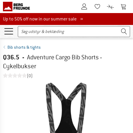
Til kundekontoen
Til 
Til huskesedlen.
Til produk
Up to 50% off now in our summer sale
Up to 50% off now in our summer sale »
Bib shorts & tights
Q36.5
-
Adventure Cargo Bib Shorts -
Cykelbukser
(0)