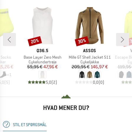
til
20%
30%
Rabat
Rabat
Raba
RKE
MÆRKE
MÆRKE
Q36.5
ASSOS
Artikel
Artikel
Artikel
 Socks
Base Layer Zero Mesh
Mille GT Shell Jacket S11
Escape Bi
gruppe
Produktgruppe
Produktgruppe
Pr
kker
Cykelundertrøje
Cykeljakke
Cy
is
dsat pris
Pris
Nedsat pris
Pris
Nedsat pris
15,26 €
59,95 €
47,96 €
209,95 €
146,97 €
119,95
+
1
5,0
(
5
)
5,0
(
2
)
0,0
(
0
)
HVAD MENER DU?
STIL ET SPØRGSMÅL