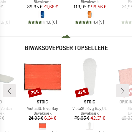
gruppe
Produktgruppe
Produktgruppe
Pr
abin
Biwaksæk
Biwaksæk
B
is
Pris
Nedsat pris
Pris
Nedsat pris
 €
89,95 €
74,66 €
119,95 €
99,56 €
24,9
4,6
(
8
)
4,0
(
6
)
4,4
(
9
)
BIWAKSOVEPOSER TOPSELLERE
75%
47%
15
Rabat
Rabat
Raba
KE
MÆRKE
MÆRKE
MÆRK
D
STOIC
STOIC
ORIGI
Artikel
Artikel
Art
 Ventair
VietasSt. Bivy Bag
VietaSt. Bivy Bag UL
Ult
tgruppe
Produktgruppe
Produktgruppe
Pr
æk
Biwaksæk
Biwaksæk
B
is
Pris
Nedsat pris
Pris
Nedsat pris
5 €
24,95 €
6,24 €
79,95 €
42,37 €
19,9