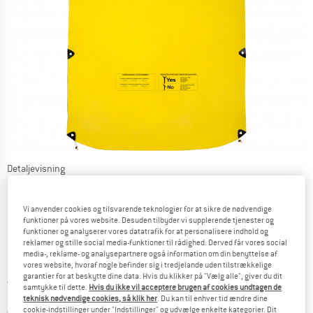
Detaljevisning
Vi anvender cookies og tilsvarende teknologier for at sikre de nødvendige
funktioner på vores website. Desuden tilbyder vi supplerende tjenester og
funktioner og analyserer vores datatrafik for at personalisere indhold og
reklamer og stille social media-funktioner til rådighed. Derved får vores social
Pris:
119,95
€
media-, reklame- og analysepartnere også information om din benyttelse af
inkl. moms.
vores website, hvoraf nogle befinder sig i tredjelande uden tilstrækkelige
~
KR
896,66
garantier for at beskytte dine data. Hvis du klikker på "Vælg alle", giver du dit
Danmark. Oplysninger om forsendelse
Gratis forsendelse
(DK)
samtykke til dette.
Hvis du ikke vil acceptere brugen af cookies undtagen de
teknisk nødvendige cookies, så klik her
. Du kan til enhver tid ændre dine
Linket åbnes i en infoboks og indeholder 
Artiklen er p.t. desværre udsolgt
cookie-indstillinger under "Indstillinger" og udvælge enkelte kategorier. Dit