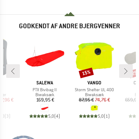
GODKENDT AF ANDRE BJERGVENNER
15%
25
Rabat
Raba
KE
MÆRKE
MÆRKE
M
S
SALEWA
VANGO
CA
Artikel
Artikel
A
S
PTX Bivibag II
Storm Shelter UL 400
gruppe
Produktgruppe
Produktgruppe
Pr
øger
Biwaksæk
Biwaksæk
B
is
dsat pris
Pris
Pris
Nedsat pris
07,96 €
169,95 €
87,95 €
74,76 €
659,95
5,0
(
3
)
5,0
(
4
)
5,0
(
1
)