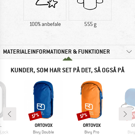
100% anbefale
555 g
MATERIALEINFORMATIONER & FUNKTIONER
KUNDER, SOM HAR SET PÅ DET, SÅ OGSÅ PÅ
15
Rabat
Rabat
Raba
17%
17%
KE
MÆRKE
MÆRKE
M
L
ORTOVOX
ORTOVOX
O
Artikel
Artikel
Artik
-Lock
Bivy Double
Bivy Pro
Bivy