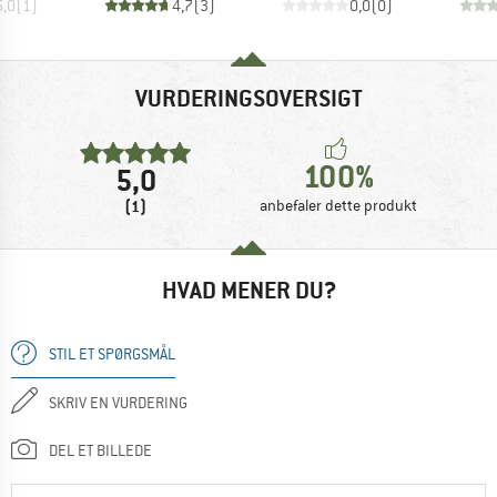
5,0
(
1
)
4,7
(
3
)
0,0
(
0
)
VURDERINGSOVERSIGT
100%
5,0
(1)
anbefaler dette produkt
HVAD MENER DU?
STIL ET SPØRGSMÅL
SKRIV EN VURDERING
DEL ET BILLEDE