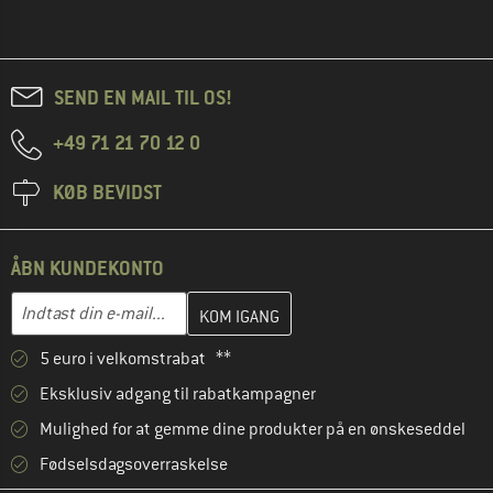
SEND EN MAIL TIL OS!
+49 71 21 70 12 0
KØB BEVIDST
ÅBN KUNDEKONTO
Indtast din e-mailadresse her, og opret i næste trin din kundekon
E-mail-adresse
5 euro i velkomstrabat **
Eksklusiv adgang til rabatkampagner
Mulighed for at gemme dine produkter på en ønskeseddel
Fødselsdagsoverraskelse