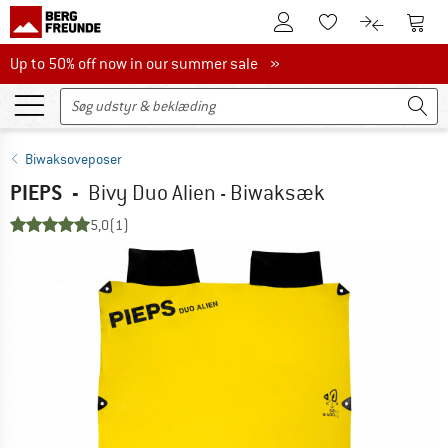
Til kundekontoen
Til 
Til huskesedlen.
Til produk
Up to 50% off now in our summer sale
Up to 50% off now in our summer sale »
Biwaksoveposer
PIEPS
-
Bivy Duo Alien - Biwaksæk
5,0
(1)