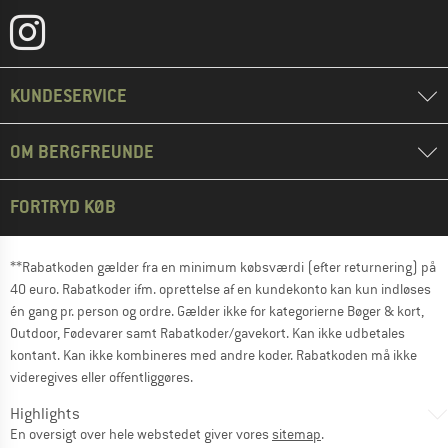
KUNDESERVICE
OM BERGFREUNDE
FORTRYD KØB
**Rabatkoden gælder fra en minimum købsværdi (efter returnering) på
40 euro. Rabatkoder ifm. oprettelse af en kundekonto kan kun indløses
én gang pr. person og ordre. Gælder ikke for kategorierne Bøger & kort,
Outdoor, Fødevarer samt Rabatkoder/gavekort. Kan ikke udbetales
kontant. Kan ikke kombineres med andre koder. Rabatkoden må ikke
videregives eller offentliggøres.
Highlights
En oversigt over hele webstedet giver vores
sitemap
.