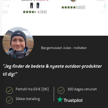
+
1
5,0
(
2
)
5,0
(
5
)
4,3
(
4
)
Bjergentusiast Julian - Indkøber
"Jeg finder de bedste & nyeste outdoor-produkter
til dig!"
Portofri fra 69 € (DK)
100 dages returret
Sikker betaling