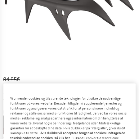
Original pris :
Pris:
84,95
€
76,46
€
inkl. moms.
~
KR
571,60
Danmark. Oplysninger om forsendelse
Gratis forsendelse
(DK)
Vi anvender cookies og tilsvarende teknologier for at sikre de nødvendige
funktioner på vores website. Desuden tilbyder vi supplerende tjenester og
funktioner og analyserer vores datatrafik for at personalisere indhold og
Farve:
Black / Orange
reklamer og stille social media-funktioner til rådighed. Derved får vores social
media-, reklame- og analysepartnere også information om din benyttelse af
Black / Orange
vores website, hvoraf nogle befinder sig i tredjelande uden tilstrækkelige
garantier for at beskytte dine data. Hvis du klikker på "Vælg alle", giver du dit
10%
samtykke til dette.
Hvis du ikke vil acceptere brugen af cookies undtagen de
Størrelse:
One Size
teknisk nødvendige cookies, så klik her
. Du kan til enhver tid ændre dine