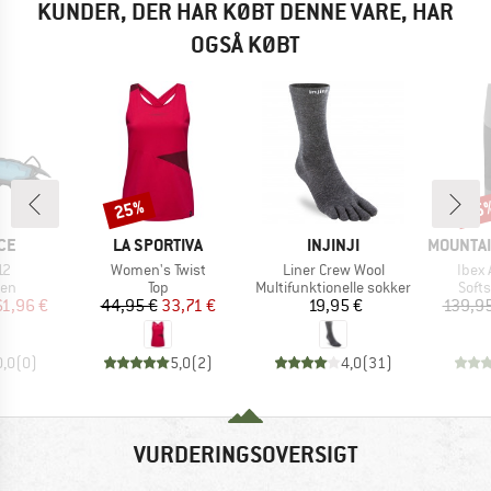
KUNDER, DER HAR KØBT DENNE VARE, HAR
OGSÅ KØBT
25%
25
Rabat
Raba
E
MÆRKE
MÆRKE
MÆRKE
CE
LA SPORTIVA
INJINJI
MOUNTAI
Artikel
Artikel
Artike
12
Women's Twist
Liner Crew Wool
Ibex 
tgruppe
Produktgruppe
Produktgruppe
Prod
sen
Top
Multifunktionelle sokker
Soft
is
dsat pris
Pris
Nedsat pris
Pris
61,96 €
44,95 €
33,71 €
19,95 €
139,95
0,0
(
0
)
5,0
(
2
)
4,0
(
31
)
VURDERINGSOVERSIGT