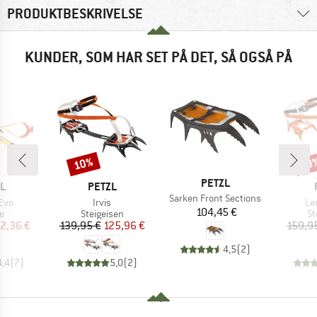
PRODUKTBESKRIVELSE
KUNDER, SOM HAR SET PÅ DET, SÅ OGSÅ PÅ
10%
20
Rabat
Raba
MÆRKE
PETZL
E
MÆRKE
L
PETZL
Artikel
Sarken Front Sections
Artikel
Art
 Evo
Irvis
Le
Pris
104,45 €
ktgruppe
Produktgruppe
Pr
e
Steigeisen
St
is
dsat pris
Pris
Nedsat pris
2,36 €
139,95 €
125,96 €
159,9
4,5
(
2
)
4,4
(
7
)
5,0
(
2
)