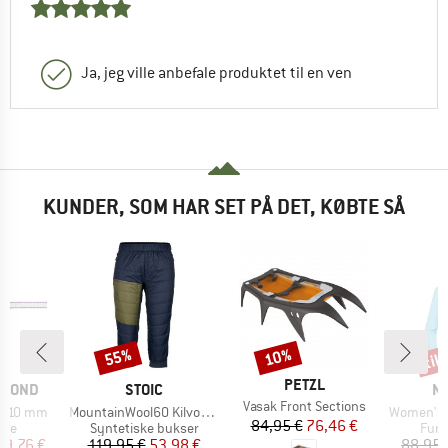
Ja, jeg ville anbefale produktet til en ven
KUNDER, SOM HAR SET PÅ DET, KØBTE SÅ
til
55%
10%
Rabat
Rabat
Raba
MÆRKE
PETZL
MÆRKE
M
AMOND
STOIC
N
Artikel
Vasak Front Sections
Artikel
Artikel
r 10 mm
MountainWool60 KilvoSt. II Padded 3/4 Pants
Women's Fe
Pris
Nedsat pris
84,95 €
76,46 €
gruppe
Produktgruppe
Prod
nge
Syntetiske bukser
Funk
is
dsat pris
Pris
Nedsat pris
19,76 €
119,95 €
53,98 €
88,95 