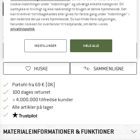
cookie-indstillinger under "Indstillinger" og udvælge enkelte kategorier. Dit
One Size
samtykke er frivilligt og ikke nødvendigt til brugen af denne hjemmeside. Det
kan til enhver tid tilbagekaldes eller gives for første gang under "Indstillinger" i
den nederste del på vores hjemmeside. Du kan finde flere oplysninger,
Linket åbnes i en infoboks og indeholder he
Leveringstid: 4-6 arbejdsdage
herunder risikoen for overførsler til tredjelande, om dette i vores
Kun 1 på lager!
privatlivspolitik
.
Antal:
INDSTILLINGER
VÆLG ALLE
LÆG I KURV
HUSKE
SAMMENLIGNE
Find oplysninger om forsendelse her! Åb
Portofri fra 69 € (DK)
Gå til returretten her Åbnes i en infoboks
100 dages returret
> 4.000.000 tilfredse kunder
Alle artikler på lager
Vi er Trustpilot-certificeret - oplysningerne får du
MATERIALEINFORMATIONER & FUNKTIONER