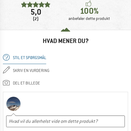
100%
5,0
(2)
anbefaler dette produkt
HVAD MENER DU?
STIL ET SPØRGSMÅL
SKRIV EN VURDERING
DEL ET BILLEDE