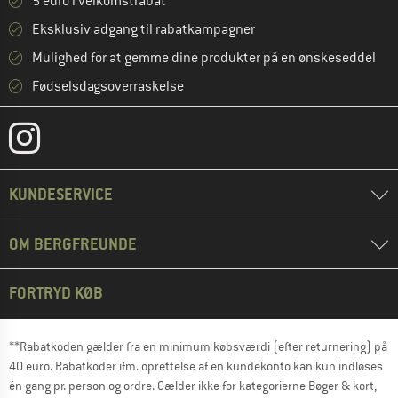
5 euro i velkomstrabat **
Eksklusiv adgang til rabatkampagner
Mulighed for at gemme dine produkter på en ønskeseddel
Fødselsdagsoverraskelse
KUNDESERVICE
OM BERGFREUNDE
FORTRYD KØB
**Rabatkoden gælder fra en minimum købsværdi (efter returnering) på
40 euro. Rabatkoder ifm. oprettelse af en kundekonto kan kun indløses
én gang pr. person og ordre. Gælder ikke for kategorierne Bøger & kort,