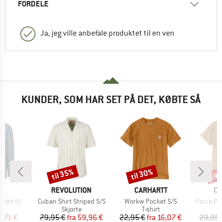
FORDELE
Ja, jeg ville anbefale produktet til en ven
KUNDER, SOM HAR SET PÅ DET, KØBTE SÅ
til 35%
til 30%
til
Rabat
Rabat
Raba
KE
MÆRKE
MÆRKE
M
E
REVOLUTION
CARHARTT
CA
Artikel
Artikel
Artikel
hirt III
Cuban Shirt Striped S/S
Workw Pocket S/S
Force Poc
ktgruppe
Produktgruppe
Produktgruppe
e
Skjorte
T-shirt
is
dsat pris
Pris
Nedsat pris
Pris
Nedsat pris
8,71 €
79,95 €
fra
59,96 €
22,95 €
fra
16,07 €
29,95 