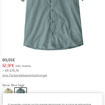
Original pris :
Pris:
89,95
€
62,97
€
inkl. moms.
~
KR
470,74
Oplysninger om forsendelsesomkostninge
plus Forsendelsesomkostninger
Farve:
Blue Sage
22%
30%
Vi anvender cookies og tilsvarende teknologier for at sikre de nødvendige