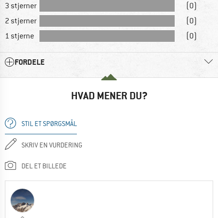
3 stjerner
(0)
2 stjerner
(0)
1 stjerne
(0)
FORDELE
HVAD MENER DU?
STIL ET SPØRGSMÅL
SKRIV EN VURDERING
DEL ET BILLEDE