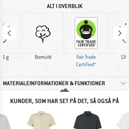
ALT I OVERBLIK
41 g
Bomuld
Fair Trade
130
Certified™
MATERIALEINFORMATIONER & FUNKTIONER
KUNDER, SOM HAR SET PÅ DET, SÅ OGSÅ PÅ