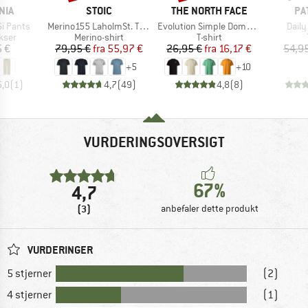
MÆRKE
MÆRKE
MÆ
NIA
STOIC
THE NORTH FACE
PA
Artikel
Artikel
Artike
Gi Pants
Merino155 LaholmSt. T-Shirt
Evolution Simple Dome Short Sleeve
Daily
ruppe
Produktgruppe
Produktgruppe
kser
Merino-shirt
T-shirt
is
Pris
Nedsat pris
Pris
Nedsat pris
5 €
79,95 €
fra
55,97 €
26,95 €
fra
16,17 €
54,9
+
5
+
10
5,0
(
1
)
4,7
(
49
)
4,8
(
8
)
VURDERINGSOVERSIGT
67%
4,7
(3)
anbefaler dette produkt
VURDERINGER
5 stjerner
(2)
4 stjerner
(1)