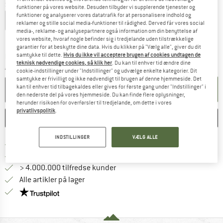
Størrelse:
L
funktioner på vores website. Desuden tilbyder vi supplerende tjenester og
funktioner og analyserer vores datatrafik for at personalisere indhold og
S
M
L
XL
XXL
reklamer og stille social media-funktioner til rådighed. Derved får vores social
media-, reklame- og analysepartnere også information om din benyttelse af
Størrelsestabel
vores website, hvoraf nogle befinder sig i tredjelande uden tilstrækkelige
garantier for at beskytte dine data. Hvis du klikker på "Vælg alle", giver du dit
samtykke til dette.
Hvis du ikke vil acceptere brugen af cookies undtagen de
Linket åbnes i en infoboks og indeholder he
Leveringstid: 4-6 arbejdsdage
teknisk nødvendige cookies, så klik her
. Du kan til enhver tid ændre dine
Antal:
cookie-indstillinger under "Indstillinger" og udvælge enkelte kategorier. Dit
samtykke er frivilligt og ikke nødvendigt til brugen af denne hjemmeside. Det
kan til enhver tid tilbagekaldes eller gives for første gang under "Indstillinger" i
LÆG I KURV
den nederste del på vores hjemmeside. Du kan finde flere oplysninger,
herunder risikoen for overførsler til tredjelande, om dette i vores
privatlivspolitik
.
HUSKE
SAMMENLIGNE
INDSTILLINGER
VÆLG ALLE
Find oplysninger om forsendelse her! Åb
Portofri fra 69 € (DK)
Gå til returretten her Åbnes i en infoboks
100 dages returret
> 4.000.000 tilfredse kunder
Alle artikler på lager
Vi er Trustpilot-certificeret - oplysningerne får du