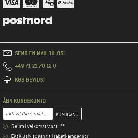
SEND EN MAIL TIL OS!
+49 71 21 70 12 0
KØB BEVIDST
ÅBN KUNDEKONTO
Indtast din e-mailadresse her, og opret i næste trin din kundekon
E-mail-adresse
5 euro i velkomstrabat **
Eksklusiv adgang til rabatkampagner