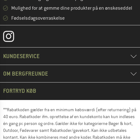
Mulighed for at gemme dine produkter på en ønskeseddel
Fødselsdagsoverraskelse
KUNDESERVICE
OM BERGFREUNDE
FORTRYD KØB
**Rabatkoden gælder fra en minimum købsværdi (efter returnering) på
40 euro. Rabatkoder ifm. oprettelse af en kundekonto kan kun indløses
én gang pr. person og ordre. Gælder ikke for kategorierne Bøger & kort,
Outdoor, Fødevarer samt Rabatkoder/gavekort. Kan ikke udbetales
kontant. Kan ikke kombineres med andre koder. Rabatkoden må ikke