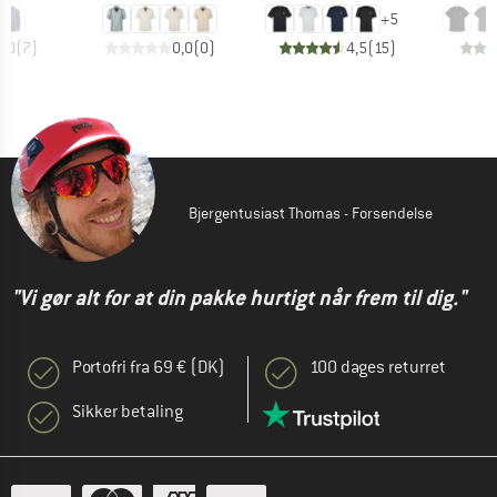
+
5
5,0
(
7
)
0,0
(
0
)
4,5
(
15
)
Bjergentusiast Thomas - Forsendelse
"Vi gør alt for at din pakke hurtigt når frem til dig."
Portofri fra 69 € (DK)
100 dages returret
Sikker betaling