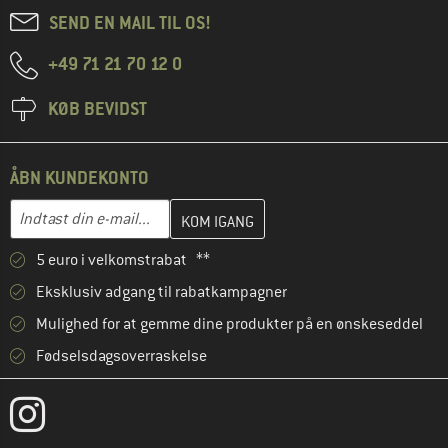
SEND EN MAIL TIL OS!
+49 71 21 70 12 0
KØB BEVIDST
ÅBN KUNDEKONTO
Indtast din e-mailadresse her, og opret i næste trin din kundekon
E-mail-adresse
5 euro i velkomstrabat **
Eksklusiv adgang til rabatkampagner
Mulighed for at gemme dine produkter på en ønskeseddel
Fødselsdagsoverraskelse