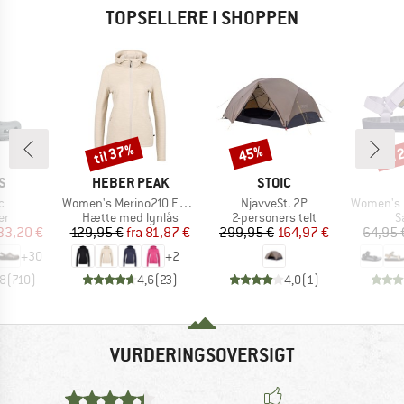
TOPSELLERE I SHOPPEN
til 37%
til
45%
Rabat
Rabat
Raba
KE
MÆRKE
MÆRKE
S
HEBER PEAK
STOIC
Artikel
Artikel
Artikel
c
Women's Merino210 EvergreenHe. Zip Hoody
NjavveSt. 2P
Women's Ori
tgruppe
Produktgruppe
Produktgruppe
P
er
Hætte med lynlås
2-personers telt
S
is
dsat pris
Pris
Nedsat pris
Pris
Nedsat pris
33,20 €
129,95 €
fra
81,87 €
299,95 €
164,97 €
64,95 
+
30
+
2
,8
(
710
)
4,6
(
23
)
4,0
(
1
)
VURDERINGSOVERSIGT