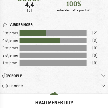
100%
4,4
(5)
anbefaler dette produkt
VURDERINGER
5 stjerner
(2)
4 stjerner
(3)
3 stjerner
(0)
2 stjerner
(0)
1 stjerne
(0)
FORDELE
ULEMPER
HVAD MENER DU?