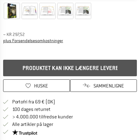
~
KR
297,52
Oplysninger om forsendelsesomkostninge
plus Forsendelsesomkostninger
PRODUKTET KAN IKKE LÆNGERE LEVERES
HUSKE
SAMMENLIGNE
Find oplysninger om forsendelse her! Åb
Portofri fra 69 € (DK)
Gå til returretten her Åbnes i en infoboks
100 dages returret
> 4.000.000 tilfredse kunder
Alle artikler på lager
Vi er Trustpilot-certificeret - oplysningerne får du