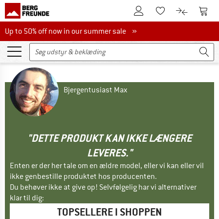
Til kundekontoen
Til 
Til huskesedlen.
Til produk
Up to 50% off now in our summer sale
Up to 50% off now in our summer sale »
Bjergentusiast Max
"DETTE PRODUKT KAN IKKE LÆNGERE
LEVERES."
Enten er der her tale om en ældre model, eller vi kan eller vil
ikke genbestille produktet hos producenten.
Du behøver ikke at give op! Selvfølgelig har vi alternativer
klar til dig:
TOPSELLERE I SHOPPEN