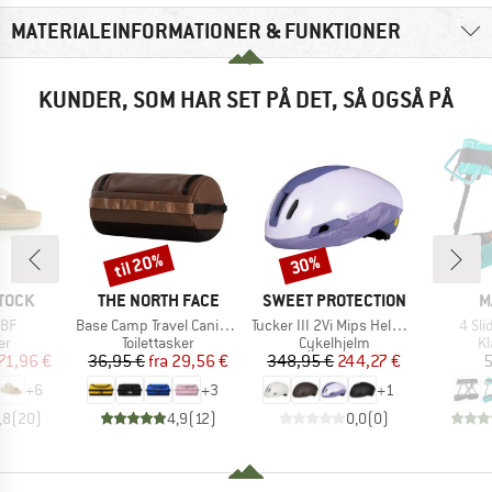
MATERIALEINFORMATIONER & FUNKTIONER
KUNDER, SOM HAR SET PÅ DET, SÅ OGSÅ PÅ
til 20%
30%
Rabat
Rabat
MÆRKE
MÆRKE
M
TOCK
THE NORTH FACE
SWEET PROTECTION
M
Artikel
Artikel
Artik
 BF
Base Camp Travel Canister
Tucker III 2Vi Mips Helmet
4 Sl
tgruppe
Produktgruppe
Produktgruppe
Pr
er
Toilettasker
Cykelhjelm
Kl
is
dsat pris
Pris
Nedsat pris
Pris
Nedsat pris
71,96 €
36,95 €
fra
29,56 €
348,95 €
244,27 €
5
+
6
+
3
+
1
,8
(
20
)
4,9
(
12
)
0,0
(
0
)