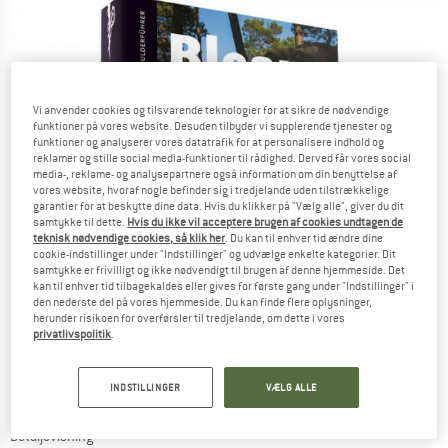
Vi anvender cookies og tilsvarende teknologier for at sikre de nødvendige
funktioner på vores website. Desuden tilbyder vi supplerende tjenester og
funktioner og analyserer vores datatrafik for at personalisere indhold og
reklamer og stille social media-funktioner til rådighed. Derved får vores social
media-, reklame- og analysepartnere også information om din benyttelse af
vores website, hvoraf nogle befinder sig i tredjelande uden tilstrækkelige
garantier for at beskytte dine data. Hvis du klikker på "Vælg alle", giver du dit
samtykke til dette.
Hvis du ikke vil acceptere brugen af cookies undtagen de
teknisk nødvendige cookies, så klik her
. Du kan til enhver tid ændre dine
cookie-indstillinger under "Indstillinger" og udvælge enkelte kategorier. Dit
samtykke er frivilligt og ikke nødvendigt til brugen af denne hjemmeside. Det
kan til enhver tid tilbagekaldes eller gives for første gang under "Indstillinger" i
den nederste del på vores hjemmeside. Du kan finde flere oplysninger,
herunder risikoen for overførsler til tredjelande, om dette i vores
privatlivspolitik
.
INDSTILLINGER
VÆLG ALLE
Detaljevisning