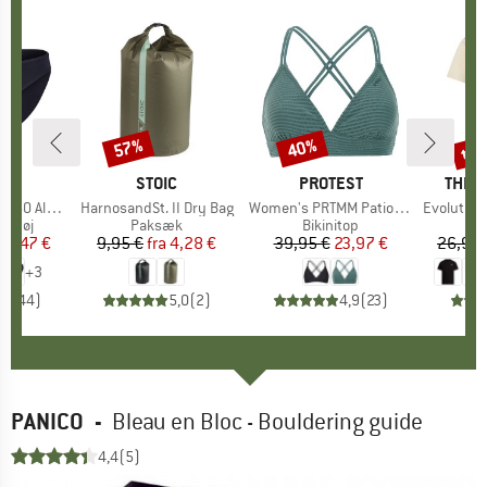
til
57%
40%
Rabat
Rabat
Raba
KE
C
MÆRKE
STOIC
MÆRKE
PROTEST
MÆR
THE 
enSt. Brief
Artikel
HarnosandSt. II Dry Bag
Artikel
Women's PRTMM Patio Triangle
Artikel
Evolution Simpl
uppe
ertøj
Produktgruppe
Paksæk
Produktgruppe
Bikinitop
is
dsat pris
24,47 €
9,95 €
fra
Pris
Nedsat pris
4,28 €
39,95 €
Pris
Nedsat pris
23,97 €
26,95 
+
3
,8
(
44
)
5,0
(
2
)
4,9
(
23
)
PANICO
-
Bleau en Bloc - Bouldering guide
4,4
(5)