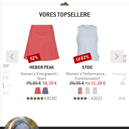
VORES TOPSELLERE
til 62%
52%
80
Rabat
Rabat
Raba
TURE
MÆRKE
MÆRKE
HEBER PEAK
STOIC
 15 cm
Artikel
Artikel
Artikel
Women's EvergreenHe. Skort
Women's PerformanceMerino BorgholmSt. Tank
HeladagenSt. Stain
is
dsat pris
28 €
Produktgruppe
Produktgruppe
Pro
Skort
Funktionsshirt
Dri
Pris
Nedsat pris
Pris
Nedsat pris
79,95 €
38,38 €
29,95 €
fra
11,38 €
15,9
+
2
5,0
(
9
)
4,8
(
10
)
4,0
(
2
)