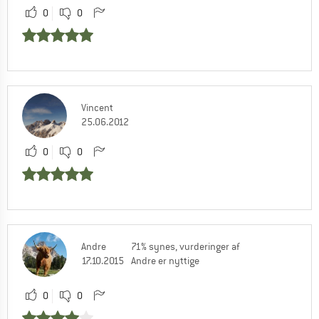
0
0
Vincent
25.06.2012
0
0
Andre
71% synes, vurderinger af
17.10.2015
Andre er nyttige
0
0