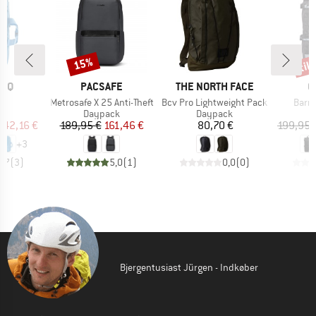
til
15%
Rabat
Raba
MÆRKE
MÆRKE
M
ONQ
PACSAFE
THE NORTH FACE
C
Artikel
Artikel
Artike
0
Metrosafe X 25 Anti-Theft
Bcv Pro Lightweight Pack
Barra
tgruppe
Produktgruppe
Produktgruppe
P
ck
Daypack
Daypack
D
is
dsat pris
Pris
Nedsat pris
Pris
142,16 €
189,95 €
161,46 €
80,70 €
199,95 
+
3
4,7
(
3
)
5,0
(
1
)
0,0
(
0
)
Bjergentusiast Jürgen - Indkøber