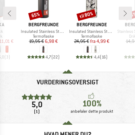
til 80%
65%
65
Rabat
Rabat
Raba
E
MÆRKE
MÆRKE
MÆR
KA
BERGFREUNDE
BERGFREUNDE
BER
Artikel
Artikel
Artikel
ck
Insulated Stainless Steel Bottle 750ml
Insulated Stainless Steel Bottle 500ml
Stainless St
ktgruppe
Produktgruppe
Produktgruppe
Pro
k
Termoflaske
Termoflaske
Dri
is
dsat pris
Pris
Nedsat pris
Pris
Nedsat pris
11,01 €
19,95 €
6,98 €
24,95 €
fra
4,99 €
14,9
5,0
(
3
)
4,7
(
22
)
4,4
(
16
)
VURDERINGSOVERSIGT
100%
5,0
(1)
anbefaler dette produkt
HVAD MENER DU?