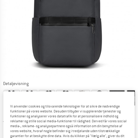
Detaljevisning
Vi anvender cookies og tilsvarende teknologier for at sikre de nødvendige
funktioner på vores website. Desuden tilbyder vi supplerende tjenester og
funktioner og analyserer vores datatrafik for at personalisere indhold og
Original pris :
Pris:
189,95
€
reklamer og stille social media-funktioner til rådighed. Derved får vores social
media-, reklame- og analysepartnere også information om din benyttelse af
161,46
€
inkl. moms.
vores website, hvoraf nogle befinder sig i tredjelande uden tilstrækkelige
~
KR
1.207,01
garantier for at beskytte dine data. Hvis du klikker på "Vælg alle", giver du dit