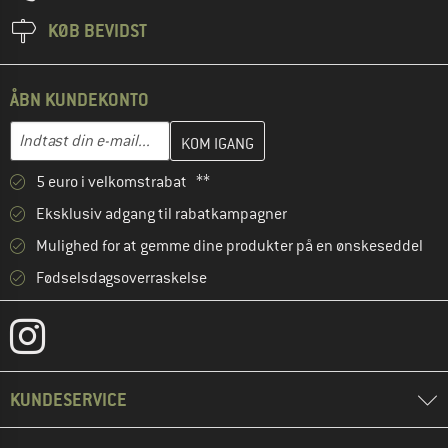
KØB BEVIDST
ÅBN KUNDEKONTO
Indtast din e-mailadresse her, og opret i næste trin din kundekon
E-mail-adresse
5 euro i velkomstrabat **
Eksklusiv adgang til rabatkampagner
Mulighed for at gemme dine produkter på en ønskeseddel
Fødselsdagsoverraskelse
KUNDESERVICE