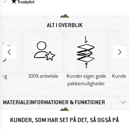
Vi er Trustpilot-certificeret - oplysningerne får du
ALT I OVERBLIK
0 g
100% anbefale
Kunder siger: gode
Kunder s
pakkemuligheder
MATERIALEINFORMATIONER & FUNKTIONER
KUNDER, SOM HAR SET PÅ DET, SÅ OGSÅ PÅ