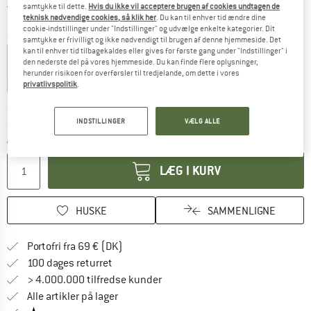
Danmark. Oplysninger om forsendelse
Gratis forsendelse
(DK)
samtykke til dette.
Hvis du ikke vil acceptere brugen af cookies undtagen de
teknisk nødvendige cookies, så klik her
. Du kan til enhver tid ændre dine
cookie-indstillinger under "Indstillinger" og udvælge enkelte kategorier. Dit
Farve:
Slate
samtykke er frivilligt og ikke nødvendigt til brugen af denne hjemmeside. Det
kan til enhver tid tilbagekaldes eller gives for første gang under "Indstillinger" i
den nederste del på vores hjemmeside. Du kan finde flere oplysninger,
herunder risikoen for overførsler til tredjelande, om dette i vores
15%
15%
privatlivspolitik
.
Linket åbnes i en infoboks og indeholder he
Leveringstid: 4-6 arbejdsdage
INDSTILLINGER
VÆLG ALLE
Kun 1 på lager!
Antal:
LÆG I KURV
HUSKE
SAMMENLIGNE
Find oplysninger om forsendelse her! Åb
Portofri fra 69 € (DK)
Gå til returretten her Åbnes i en infoboks
100 dages returret
> 4.000.000 tilfredse kunder
Alle artikler på lager