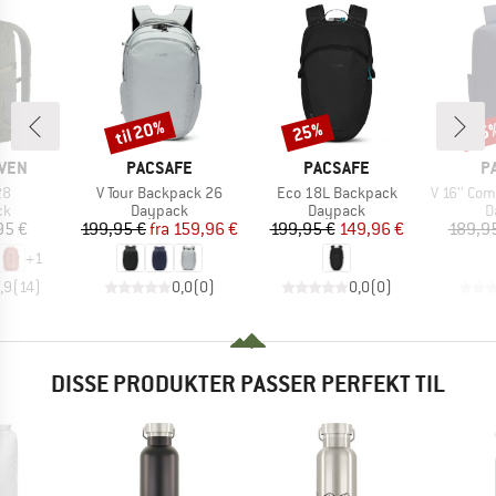
til 20%
25%
15
Rabat
Rabat
Raba
MÆRKE
MÆRKE
M
ÄVEN
PACSAFE
PACSAFE
P
Artikel
Artikel
Artikel
28
V Tour Backpack 26
Eco 18L Backpack
V 16'' Commu
tgruppe
Produktgruppe
Produktgruppe
P
ck
Daypack
Daypack
D
is
Pris
Nedsat pris
Pris
Nedsat pris
95 €
199,95 €
fra
159,96 €
199,95 €
149,96 €
189,9
+
1
,9
(
14
)
0,0
(
0
)
0,0
(
0
)
DISSE PRODUKTER PASSER PERFEKT TIL