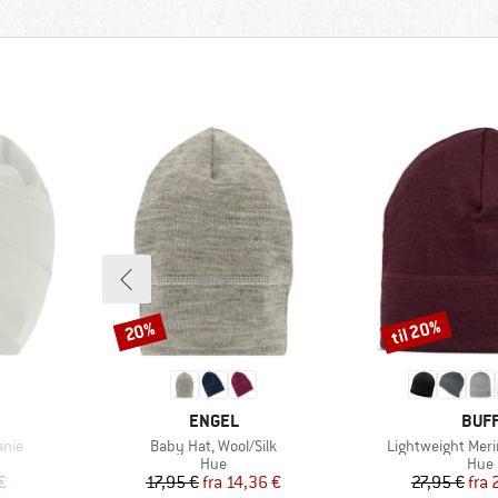
til 20%
20%
Rabat
Rabat
MÆRKE
MÆR
ENGEL
BUF
Artikel
Artikel
anie
Baby Hat, Wool/Silk
Lightweight Meri
ruppe
Produktgruppe
Prod
Hue
Hue
 pris
Pris
Nedsat pris
Pr
Ne
€
17,95 €
fra
14,36 €
27,95 €
fra