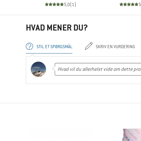
)
5,0
(
1
)
5
HVAD MENER DU?
STIL ET SPØRGSMÅL
SKRIV EN VURDERING