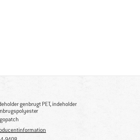
deholder genbrugt PET, indeholder
nbrugspolyester
gopatch
oducentinformation
4-9408