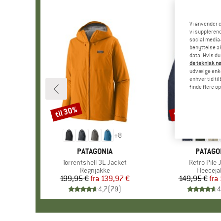
Vi anvender c
vi supplerend
social media-
benyttelse af
data. Hvis du
de teknisk nø
udvælge enkel
enhver tid ti
finde flere o
til 30%
til 32%
Rabat
Rabat
+
8
MÆRKE
PATAGONIA
MÆRKE
PATAGO
Artikel
Torrentshell 3L Jacket
Artikel
Retro Pile 
Produktgruppe
Regnjakke
Produkt
Fleeceja
199,95 €
fra
Pris
Nedsat pris
139,97 €
149,95 €
fra
Pr
Ne
4,7
(
79
)
4