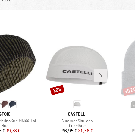
til 
20%
Rabat
Rabat
MÆRKE
MÆRKE
STOIC
CASTELLI
Artikel
nit MMXX. Laisdalen Beanie
Summer Skullcap
Produktgruppe
Produktgruppe
Hue
Cykelhue
Pris
Nedsat pris
Pris
Nedsat pris
5 €
19,78 €
26,95 €
21,56 €
1