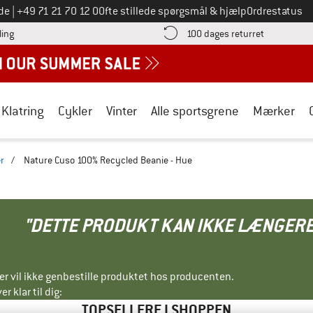
Ring til os på
de
|
+49 71 21 70 12 0
Ofte stillede spørgsmål & hjælp
Ordrestatus
Find betalingsoplysningerne her! Åbnes i en infoboks
Gå til retur
ling
100 dages returret
Klatring
Cykler
Vinter
Alle sportsgrene
Mærker
r
/
Nature Cuso 100% Recycled Beanie - Hue
"DETTE PRODUKT KAN IKKE LÆNGERE
ller vil ikke genbestille produktet hos producenten.
r klar til dig:
TOPSELLERE I SHOPPEN