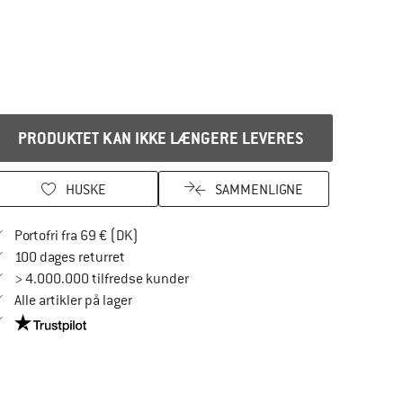
PRODUKTET KAN IKKE LÆNGERE LEVERES
HUSKE
SAMMENLIGNE
Find oplysninger om forsendelse her! Åbnes
Portofri fra 69 € (DK)
Gå til returretten her Åbnes i en infoboks
100 dages returret
> 4.000.000 tilfredse kunder
Alle artikler på lager
Vi er Trustpilot-certificeret - oplysningerne får du her