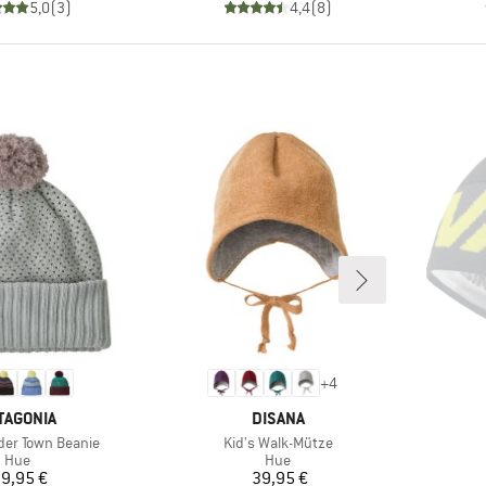
5,0
(
3
)
4,4
(
8
)
+
4
RKE
MÆRKE
TAGONIA
DISANA
Artikel
der Town Beanie
Kid's Walk-Mütze
Produktgruppe
Produktgruppe
Hue
Hue
Pris
Pris
9,95 €
39,95 €