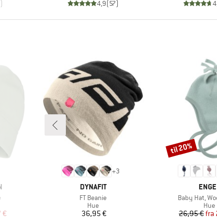
)
4,9
(
57
)
4
til 20%
Rabat
+
3
MÆRKE
MÆR
N
DYNAFIT
ENGE
Artikel
Artikel
e
FT Beanie
Baby Hat, Woo
ruppe
Produktgruppe
Prod
Hue
Hue
 pris
Pris
Pr
Ne
 €
36,95 €
26,95 €
fra