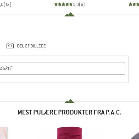
,0
(
12
)
5,0
(
6
)
DEL ET BILLEDE
MEST PULÆRE PRODUKTER FRA P.A.C.