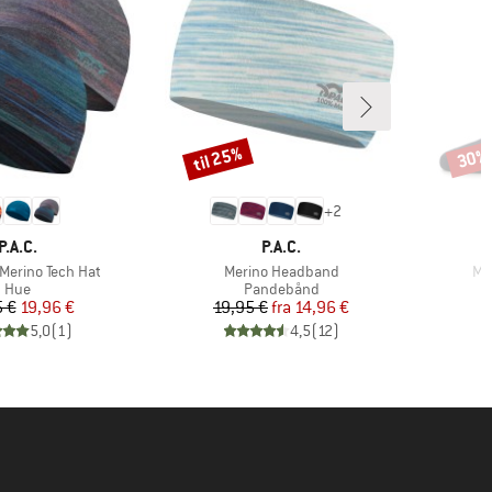
til 25%
30%
Rabat
Rabat
+
2
MÆRKE
MÆRKE
P.A.C.
P.A.C.
Artikel
Art
Merino Tech Hat
Merino Headband
Me
Produktgruppe
Produktgruppe
Hue
Pandebånd
Pris
Nedsat pris
Pris
Nedsat pris
5 €
19,96 €
19,95 €
fra
14,96 €
5,0
(
1
)
4,5
(
12
)