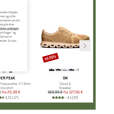
esuden tilbyder
mer og stille
formation om din
eskytte dine
ookies undtagen
stillinger" og
et kan til
meside. Du kan
til 20%
Rabat
+
4
+
8
RKE
ER PEAK
MÆRKE
ON
ineconeHe. II T-Shirt
Artikel
Cloud 6
oduktgruppe
ino-shirt
Produktgruppe
Sneaker
€
fra
Pris
Nedsat pris
26,98 €
159,95 €
fra
Pris
Nedsat pris
127,96 €
4,5
(
117
)
4,1
(
23
)