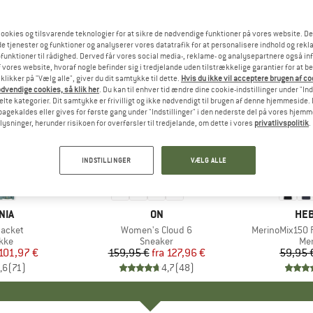
ookies og tilsvarende teknologier for at sikre de nødvendige funktioner på vores website. D
e tjenester og funktioner og analyserer vores datatrafik for at personalisere indhold og rekla
funktioner til rådighed. Derved får vores social media-, reklame- og analysepartnere også in
 vores website, hvoraf nogle befinder sig i tredjelande uden tilstrækkelige garantier for at b
 klikker på "Vælg alle", giver du dit samtykke til dette.
Hvis du ikke vil acceptere brugen af c
dvendige cookies, så klik her
. Du kan til enhver tid ændre dine cookie-indstillinger under "Ind
te kategorier. Dit samtykke er frivilligt og ikke nødvendigt til brugen af denne hjemmeside. D
lbagekaldes eller gives for første gang under "Indstillinger" i den nederste del på vores hjem
plysninger, herunder risikoen for overførsler til tredjelande, om dette i vores
privatlivspolitik
.
til 20%
til 55%
Rabat
Rabat
INDSTILLINGER
VÆLG ALLE
+
1
+
10
NIA
MÆRKE
ON
MÆ
HEB
Jacket
Artikel
Women's Cloud 6
Artikel
MerinoMix150 P
gruppe
kke
Produktgruppe
Sneaker
Pr
Mer
is
dsat pris
101,97 €
159,95 €
fra
Pris
Nedsat pris
127,96 €
59,95 
,6
(
71
)
4,7
(
48
)