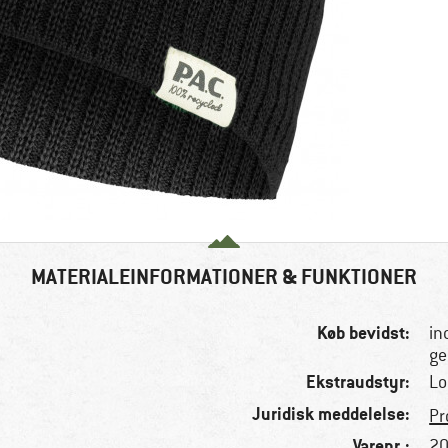
MATERIALEINFORMATIONER & FUNKTIONER
Køb bevidst:
in
ge
Ekstraudstyr:
Lo
Juridisk meddelelse:
Pr
Varenr.:
20