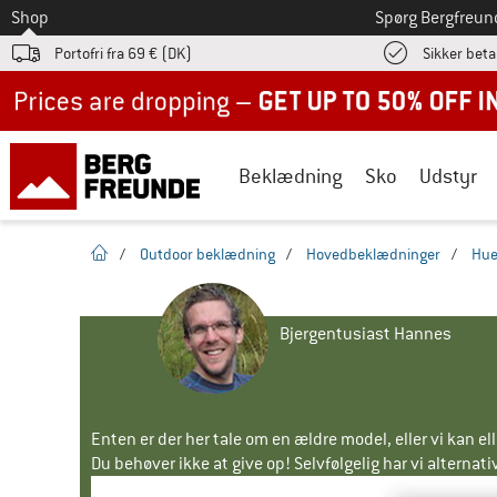
Til
Shop
Spørg Bergfreun
Portofri fra 69 € (DK)
Sikker beta
Up to 50% off now in our summer sale
Beklædning
Sko
Udstyr
Hjemmeside
/
Outdoor beklædning
/
Hovedbeklædninger
/
Hue
Bjergentusiast Hannes
Enten er der her tale om en ældre model, eller vi kan e
Du behøver ikke at give op! Selvfølgelig har vi alternative