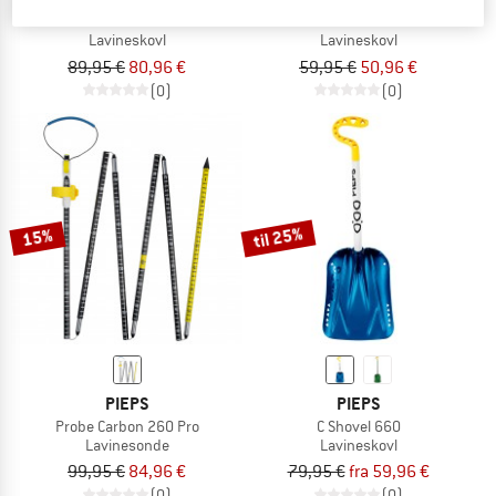
T Shovel 825 Pro+
Shovel T 500 Standard
Lavineskovl
Lavineskovl
89,95 €
80,96 €
59,95 €
50,96 €
(0)
(0)
til 25%
15%
PIEPS
PIEPS
Probe Carbon 260 Pro
C Shovel 660
Lavinesonde
Lavineskovl
99,95 €
84,96 €
79,95 €
fra 59,96 €
(0)
(0)