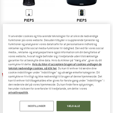
PIEPS
PIEPS
Shovel T 640 Telescopic
Pro IPS
Lavineskovl
Lavinesøger
69,95 €
59,46 €
479,95 €
407,96 €
Vi anvender cookies og tilsvarende teknologier for at sikre de nødvendige
funktioner på vores website. Desuden tilbyder vi supplerende tjenester og
5,0
(2)
5,0
(3)
funktioner og analyserer vores datatrafik for at personalisere indhold og
reklamer og stille social media-funktioner til rådighed. Derved får vores social
media-, reklame- og analysepartnere også information om din benyttelse af
vores website, hvoraf nogle befinder sig i tredjelande uden tilstrækkelige
garantier for at beskytte dine data. Hvis du klikker på "Vælg alle", giver du dit
samtykke til dette.
Hvis du ikke vil acceptere brugen af cookies undtagen de
teknisk nødvendige cookies, så klik her
. Du kan til enhver tid ændre dine
cookie-indstillinger under "Indstillinger" og udvælge enkelte kategorier. Dit
10%
15%
samtykke er frivilligt og ikke nødvendigt til brugen af denne hjemmeside. Det
kan til enhver tid tilbagekaldes eller gives for første gang under "Indstillinger" i
den nederste del på vores hjemmeside. Du kan finde flere oplysninger,
herunder risikoen for overførsler til tredjelande, om dette i vores
privatlivspolitik
.
INDSTILLINGER
VÆLG ALLE
PIEPS
PIEPS