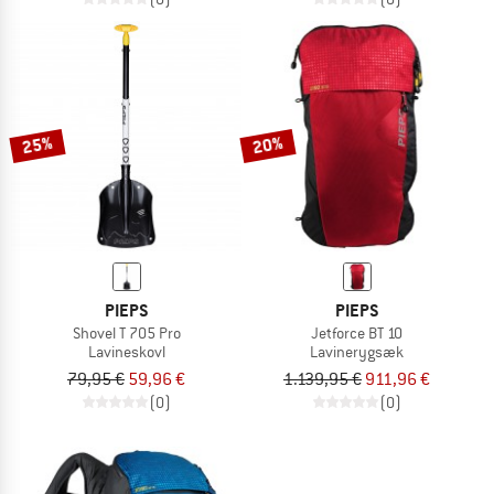
25%
20%
PIEPS
PIEPS
Shovel T 705 Pro
Jetforce BT 10
Lavineskovl
Lavinerygsæk
79,95 €
59,96 €
1.139,95 €
911,96 €
(0)
(0)