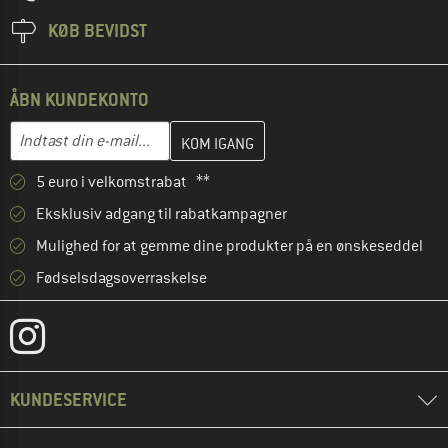
KØB BEVIDST
ÅBN KUNDEKONTO
Indtast din e-mailadresse her, og opret i næste trin din kundekon
E-mail-adresse
5 euro i velkomstrabat **
Eksklusiv adgang til rabatkampagner
Mulighed for at gemme dine produkter på en ønskeseddel
Fødselsdagsoverraskelse
KUNDESERVICE