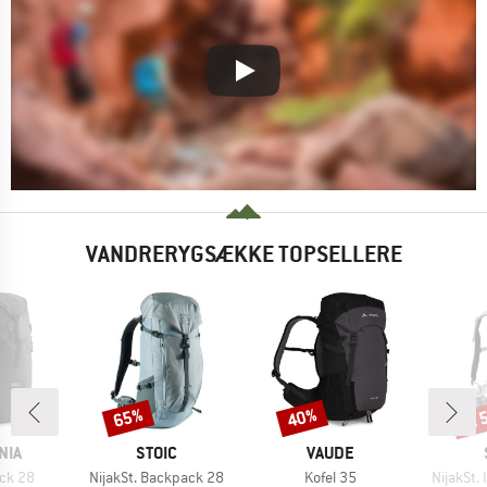
VANDRERYGSÆKKE TOPSELLERE
til
65%
40%
Rabat
Rabat
Raba
MÆRKE
MÆRKE
NIA
STOIC
VAUDE
Artikel
Artikel
Artikel
ack 28
NijakSt. Backpack 28
Kofel 35
NijakSt.