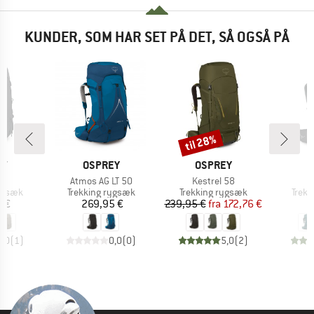
KUNDER, SOM HAR SET PÅ DET, SÅ OGSÅ PÅ
til 28%
Rabat
E
MÆRKE
MÆRKE
M
EY
OSPREY
OSPREY
O
Artikel
Artikel
A
65
Atmos AG LT 50
Kestrel 58
R
uppe
Produktgruppe
Produktgruppe
Prod
rygsæk
Trekking rygsæk
Trekking rygsæk
Trekk
is
Pris
Pris
Nedsat pris
5 €
269,95 €
239,95 €
fra
172,76 €
1
4,0
(
1
)
0,0
(
0
)
5,0
(
2
)