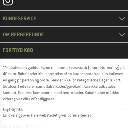
KUNDESERVICE
OM BERGFREUNDE
FORTRYD KØB
**Rabatkoden gælder fra en minimum købsværdi (efter returnering) på
40 euro. Rabatkoder ifm. oprettelse af en kundekonto kan kun indløses
én gang pr. person og ordre. Gælder ikke for kategorierne Bøger & kort,
Outdoor, Fødevarer samt Rabatkoder/gavekort. Kan ikke udbetales
kontant. Kan ikke kombineres med andre koder. Rabatkoden må ikke
videregives eller offentliggøres.
Highlights
En oversigt over hele webstedet giver vores
sitemap
.
BuildID XNAu5629cfyk