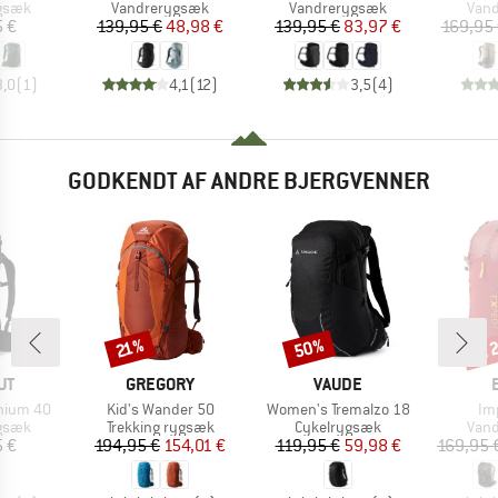
ruppe
Produktgruppe
Produktgruppe
Prod
gsæk
Vandrerygsæk
Vandrerygsæk
Van
is
Pris
Nedsat pris
Pris
Nedsat pris
5 €
139,95 €
48,98 €
139,95 €
83,97 €
169,95
3,0
(
1
)
4,1
(
12
)
3,5
(
4
)
GODKENDT AF ANDRE BJERGVENNER
til
50%
Rabat
Rabat
Raba
21%
E
MÆRKE
MÆRKE
UT
GREGORY
VAUDE
Artikel
Artikel
Art
hium 40
Kid's Wander 50
Women's Tremalzo 18
Im
ruppe
Produktgruppe
Produktgruppe
Prod
gsæk
Trekking rygsæk
Cykelrygsæk
Van
is
Pris
Nedsat pris
Pris
Nedsat pris
5 €
194,95 €
154,01 €
119,95 €
59,98 €
169,95 