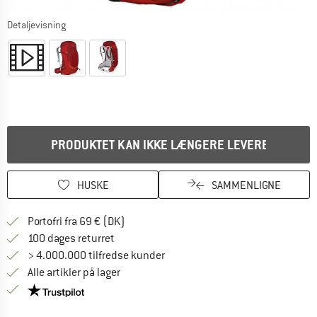
Detaljevisning
PRODUKTET KAN IKKE LÆNGERE LEVERES
HUSKE
SAMMENLIGNE
Find oplysninger om forsendelse her! Åb
Portofri fra 69 € (DK)
Gå til returretten her Åbnes i en infoboks
100 dages returret
> 4.000.000 tilfredse kunder
Alle artikler på lager
Vi er Trustpilot-certificeret - oplysningerne får du