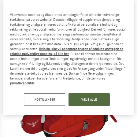
5,0
(2)
Vi anvender cookies og tilsvarende teknologier for at sikre de nødvendige
funktioner på vores website. Desuden tilbyder vi supplerende tjenester og
funktioner og analyserer vores datatrafik for at personalisere indhold og
reklamer og stille social media-funktioner til rådighed. Derved får vores social
media-, reklame- og analysepartnere også information om din benyttelse af
vores website, hvoraf nogle befinder sig i tredjelande uden tilstrækkelige
garantier for at beskytte dine data. Hvis du klikker på "Vælg alle", giver du dit
samtykke til dette.
Hvis du ikke vil acceptere brugen af cookies undtagen de
teknisk nødvendige cookies, så klik her
. Du kan til enhver tid ændre dine
cookie-indstillinger under "Indstillinger" og udvælge enkelte kategorier. Dit
samtykke er frivilligt og ikke nødvendigt til brugen af denne hjemmeside. Det
kan til enhver tid tilbagekaldes eller gives for første gang under "Indstillinger" i
den nederste del på vores hjemmeside. Du kan finde flere oplysninger,
herunder risikoen for overførsler til tredjelande, om dette i vores
privatlivspolitik
.
INDSTILLINGER
VÆLG ALLE