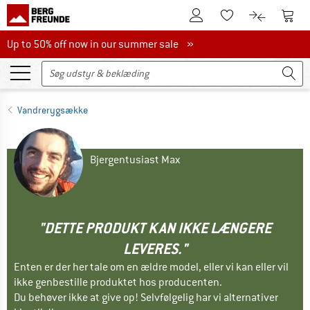
Til kundekontoen
Til 
Til huskesedlen.
Til produk
Up to 50% off now in our summer sale
Up to 50% off now in our summer sale »
Vandrerygsække
Bjergentusiast Max
"DETTE PRODUKT KAN IKKE LÆNGERE
LEVERES."
Enten er der her tale om en ældre model, eller vi kan eller vil
ikke genbestille produktet hos producenten.
Du behøver ikke at give op! Selvfølgelig har vi alternativer