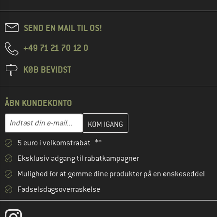
SEND EN MAIL TIL OS!
+49 71 21 70 12 0
KØB BEVIDST
ÅBN KUNDEKONTO
Indtast din e-mailadresse her, og opret i næste trin din kundekon
E-mail-adresse
5 euro i velkomstrabat **
Eksklusiv adgang til rabatkampagner
Mulighed for at gemme dine produkter på en ønskeseddel
Fødselsdagsoverraskelse