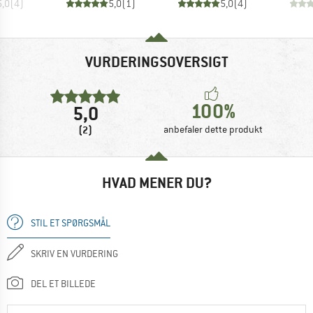
5,0
(
4
)
5,0
(
1
)
5,0
(
4
)
VURDERINGSOVERSIGT
100%
5,0
(2)
anbefaler dette produkt
HVAD MENER DU?
STIL ET SPØRGSMÅL
SKRIV EN VURDERING
DEL ET BILLEDE