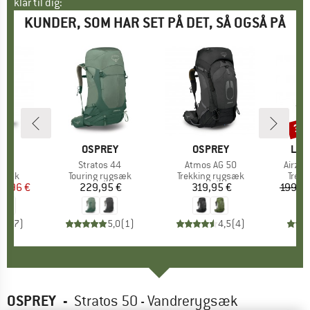
klar til dig:
KUNDER, SOM HAR SET PÅ DET, SÅ OGSÅ PÅ
38
Raba
E
RY
MÆRKE
OSPREY
MÆRKE
OSPREY
MÆ
LOW
40
Artikel
Stratos 44
Artikel
Atmos AG 50
Artikel
Airzon
ruppe
gsæk
Produktgruppe
Touring rygsæk
Produktgruppe
Trekking rygsæk
Prod
Trekk
is
dsat pris
6,96 €
229,95 €
Pris
319,95 €
Pris
199,9
5,0
(
7
)
5,0
(
1
)
4,5
(
4
)
OSPREY
-
Stratos 50 - Vandrerygsæk