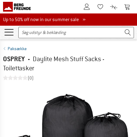
Til kundekontoen
Til 
Til huskesedlen.
Til produk
Up to 50% off now in our summer sale
Up to 50% off now in our summer sale »
Paksække
OSPREY
-
Daylite Mesh Stuff Sacks -
Toilettasker
(0)