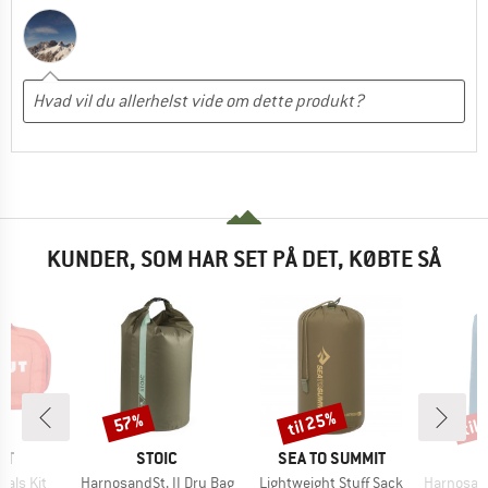
KUNDER, SOM HAR SET PÅ DET, KØBTE SÅ
til 25%
til
57%
Rabat
Rabat
Raba
E
MÆRKE
MÆRKE
UT
STOIC
SEA TO SUMMIT
Artikel
Artikel
Artikel
ials Kit
HarnosandSt. II Dry Bag
Lightweight Stuff Sack
HarnosandSt. II