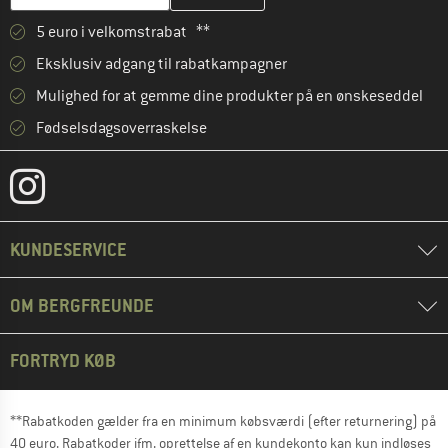
5 euro i velkomstrabat **
Eksklusiv adgang til rabatkampagner
Mulighed for at gemme dine produkter på en ønskeseddel
Fødselsdagsoverraskelse
KUNDESERVICE
OM BERGFREUNDE
FORTRYD KØB
**Rabatkoden gælder fra en minimum købsværdi (efter returnering) på
40 euro. Rabatkoder ifm. oprettelse af en kundekonto kan kun indløses