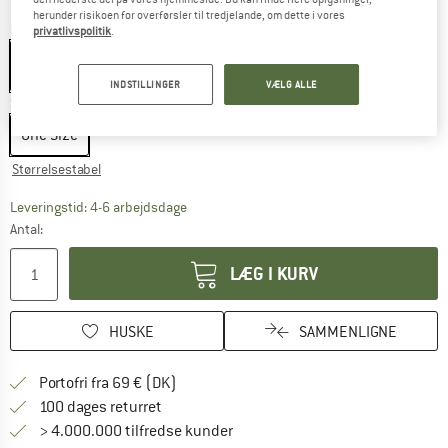
herunder risikoen for overførsler til tredjelande, om dette i vores
Farve:
Black
privatlivspolitik
.
INDSTILLINGER
VÆLG ALLE
Størrelse:
One Size
One Size
Størrelsestabel
Linket åbnes i en infoboks og indeholder he
Leveringstid: 4-6 arbejdsdage
Antal:
LÆG I KURV
HUSKE
SAMMENLIGNE
Find oplysninger om forsendelse her! Åb
Portofri fra 69 € (DK)
Gå til returretten her Åbnes i en infoboks
100 dages returret
> 4.000.000 tilfredse kunder