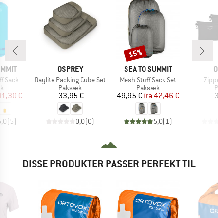
15%
Rabat
MÆRKE
MÆRKE
M
UMMIT
OSPREY
SEA TO SUMMIT
O
Artikel
Artikel
Artik
uff Sack
Daylite Packing Cube Set
Mesh Stuff Sack Set
Zipp
ktgruppe
Produktgruppe
Produktgruppe
P
k
Paksæk
Paksæk
P
is
dsat pris
Pris
Pris
Nedsat pris
11,30 €
33,95 €
49,95 €
fra
42,46 €
3
5,0
(
5
)
0,0
(
0
)
5,0
(
1
)
DISSE PRODUKTER PASSER PERFEKT TIL