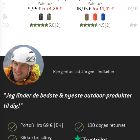
gruppe
Produktgruppe
Produktgruppe
P
sker
Paksæk
Paksæk
P
is
Pris
Nedsat pris
Pris
Nedsat pris
 €
9,95 €
fra
4,28 €
16,95 €
fra
14,41 €
12,95
0,0
(
0
)
5,0
(
2
)
4,5
(
2
)
Bjergentusiast Jürgen - Indkøber
"Jeg finder de bedste & nyeste outdoor-produkter
til dig!"
Portofri fra 69 € (DK)
100 dages returret
Sikker betaling