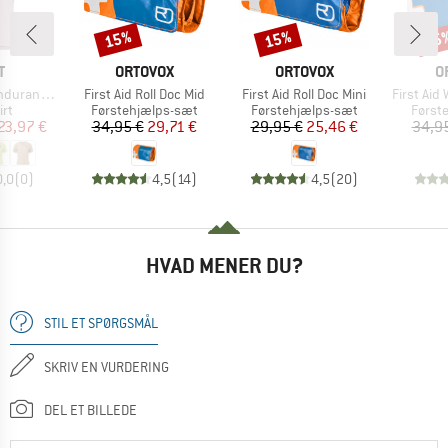
15%
15%
15
Rabat
Rabat
Raba
KE
MÆRKE
MÆRKE
M
T
ORTOVOX
ORTOVOX
O
Artikel
Artikel
Artikel
ce Lt S/S
First Aid Roll Doc Mid
First Aid Roll Doc Mini
First Aid
tgruppe
Produktgruppe
Produktgruppe
Produ
rt
Førstehjælps-sæt
Førstehjælps-sæt
Først
is
dsat pris
Pris
Nedsat pris
Pris
Nedsat pris
23,97 €
34,95 €
29,71 €
29,95 €
25,46 €
34,9
0,0
(
0
)
4,5
(
14
)
4,5
(
20
)
HVAD MENER DU?
STIL ET SPØRGSMÅL
SKRIV EN VURDERING
DEL ET BILLEDE