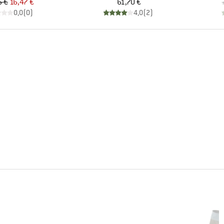
Pris
Nedsat pris
Pris
5 €
16,47 €
61,70 €
0,0
(
0
)
4,0
(
2
)