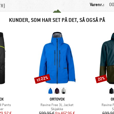
Varenr.:
00
TR)
KUNDER, SOM HAR SET PÅ DET, SÅ OGSÅ PÅ
til 22%
22%
Rabat
Rabat
E
MÆRKE
M
OX
ORTOVOX
O
Artikel
Artikel
l Pants
Ravine Free 3L Jacket
Ravine 
tgruppe
Produktgruppe
P
ser
Skijakke
S
is
dsat pris
Pris
Nedsat pris
29,97 €
599,95 €
fra
467,96 €
699,95