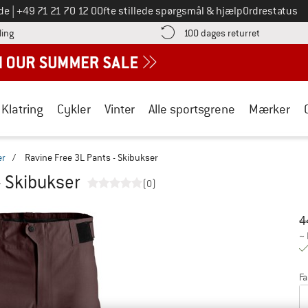
Ring til os på
de
|
+49 71 21 70 12 0
Ofte stillede spørgsmål & hjælp
Ordrestatus
Find betalingsoplysningerne her! Åbnes i en infoboks
Gå til retur
ling
100 dages returret
Klatring
Cykler
Vinter
Alle sportsgrene
Mærker
er
/
Ravine Free 3L Pants - Skibukser
- Skibukser
(0)
Or
Pr
4
~
Fa