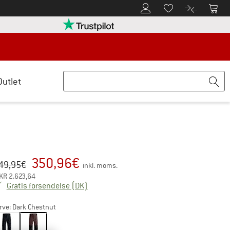
Til kundekontoen
Til 
Til huskesedlen.
Til produk
retten her Åbnes i en infoboks
Vi er Trustpilot-certificeret - oplysning
Outlet
350,96
€
iginal pris :
is:
49,95
€
inkl. moms.
KR
2.623,64
Danmark. Oplysninger om forsendelsesom
Gratis forsendelse
(DK)
rve:
Dark Chestnut