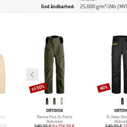
God åndbarhed:
25.000 g/m²/24h (MV
til 50%
40%
Rabat
Rabat
MÆRKE
MÆRK
ORTOVOX
ORTOV
Artikel
Artikel
cket
Ravine Plus 3L Pants
3L Deep Shel
pe
Produktgruppe
Produk
Skibukser
Skibuk
 pris
Pris
Nedsat pris
Pr
Ne
97 €
549,95 €
fra
274,98 €
549,95 €
3