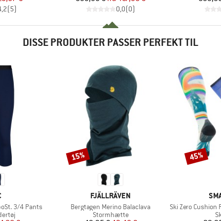
4,2
(
5
)
0,0
(
0
)
DISSE PRODUKTER PASSER PERFEKT TIL
15%
45%
Rabat
Rabat
KE
MÆRKE
MÆ
C
FJÄLLRÄVEN
SM
Artikel
Artikel
oSt. 3/4 Pants
Bergtagen Merino Balaclava
Ski Zero Cushion Rainb
uppe
Produktgruppe
P
ertøj
Stormhætte
S