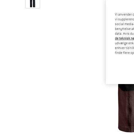
Vi anvender c
vi supplerend
social media-
benyttelse af
data. Hvis du
de teknisk nø
udvælge enkel
enhver tid ti
finde flere o