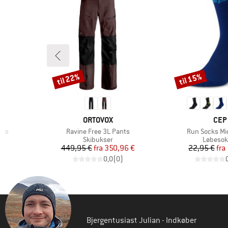
til 22%
til 15%
Rabat
Rabat
MÆRKE
MÆR
ORTOVOX
CEP
Artikel
Artikel
nts
Ravine Free 3L Pants
Run Socks Mid
pe
Produktgruppe
Produkt
Skibukser
Løbesok
 pris
Pris
Nedsat pris
Pr
Ne
 €
449,95 €
fra
350,96 €
22,95 €
fra
)
0,0
(
0
)
Bjergentusiast Julian - Indkøber