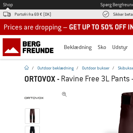
Til
Shop
Spørg Bergfreun
Portofri fra 69 € (DK)
Sikker beta
Up to 50% off now in our summer sale
Beklædning
Sko
Udstyr
Hjemmeside
/
Outdoor beklædning
/
Outdoor bukser
/
Skibuks
ORTOVOX
-
Ravine Free 3L Pants 