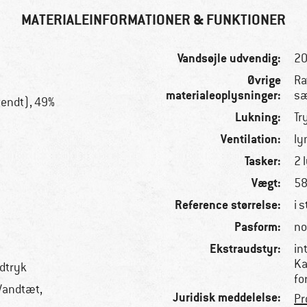
MATERIALEINFORMATIONER & FUNKTIONER
Vandsøjle udvendig:
2
Øvrige
Ra
materialeoplysninger:
s
endt), 49%
Lukning:
Tr
Ventilation:
ly
Tasker:
2 
Vægt:
58
Reference størrelse:
i s
Pasform:
no
Ekstraudstyr:
in
Ka
dtryk
fo
 Vandtæt,
Juridisk meddelelse:
Pr