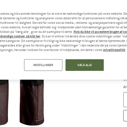
Væ
ookies og tilsvarende teknologier for at sikre de nødvendige funktioner på vores website. D
e tjenester og funktioner og analyserer vores datatrafik for at personalisere indhold og rekla
funktioner til rådighed. Derved får vores social media-, reklame- og analysepartnere også in
 vores website, hvoraf nogle befinder sig i tredjelande uden tilstrækkelige garantier for at b
 klikker på "Vælg alle", giver du dit samtykke til dette.
Hvis du ikke vil acceptere brugen af c
dvendige cookies, så klik her
. Du kan til enhver tid ændre dine cookie-indstillinger under "Ind
te kategorier. Dit samtykke er frivilligt og ikke nødvendigt til brugen af denne hjemmeside. D
lbagekaldes eller gives for første gang under "Indstillinger" i den nederste del på vores hjem
plysninger, herunder risikoen for overførsler til tredjelande, om dette i vores
privatlivspolitik
.
INDSTILLINGER
VÆLG ALLE
S
Le
An