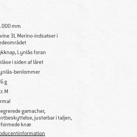
0.000 mm
vine 3L Merino-indsatser i
ædeområdet
ykknap, Lynlås foran
nlåse i siden af låret
lynlås-benlommer
6 g
tr. M
rmal
tegrerede gamacher,
ntbeskyttelse, justerbar i taljen,
rformede knæ
oducentinformation