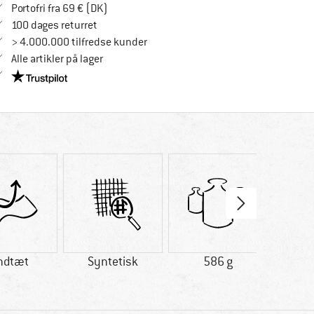
Find oplysninger om forsendelse her! Åbnes
Portofri fra 69 € (DK)
Gå til returretten her Åbnes i en infoboks
100 dages returret
> 4.000.000 tilfredse kunder
Alle artikler på lager
Vi er Trustpilot-certificeret - oplysningerne får du her
ndtæt
Syntetisk
586 g
PFC-