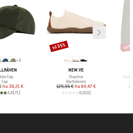
til 35%
til 
Rabat
Rabat
+
5
RKE
MÆRKE
LLRÄVEN
NEW.VE
tikel
Artikel
Artike
dda Cap
Stepline
Hydro
Produktgruppe
Produktgruppe
Cap
Barfodssko
Pris
Nedsat pris
Pris
Nedsat pris
€
fra
38,21 €
129,95 €
fra
84,47 €
74
4,8
(
71
)
0,0
(
0
)