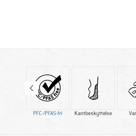
86 g
PFC-/PFAS-fri
Kantbeskyttelse
Va