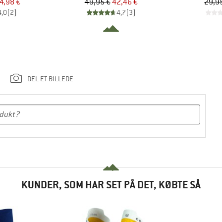
is
dsat pris
Pris
Nedsat pris
4,98 €
49,95 €
42,46 €
29,9
4,0
(
2
)
4,7
(
3
)
DEL ET BILLEDE
KUNDER, SOM HAR SET PÅ DET, KØBTE SÅ