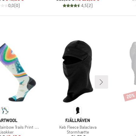
0,0
(
0
)
4,5
(
2
)
20%
Rabat
RKE
MÆRKE
ARTWOOL
FJÄLLRÄVEN
Artikel
ow Trails Print OTC Socks
Keb Fleece Balaclava
roduktgruppe
Produktgruppe
kisokker
Stormhætte