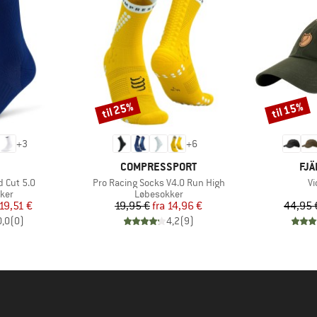
til 25%
til 15%
Rabat
Rabat
+
3
+
6
KE
MÆRKE
MÆ
COMPRESSPORT
FJÄ
Artikel
Ar
 Cut 5.0
Pro Racing Socks V4.0 Run High
Vi
gruppe
Produktgruppe
ker
Løbesokker
is
dsat pris
Pris
Nedsat pris
19,51 €
19,95 €
fra
14,96 €
44,95 
0,0
(
0
)
4,2
(
9
)