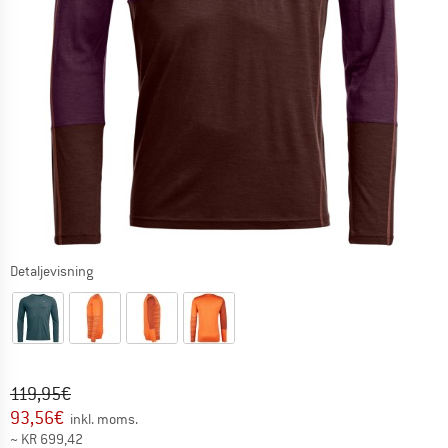
Detaljevisning
Original pris :
Pris:
119,95
€
93,56
€
inkl. moms.
~
KR
699,42