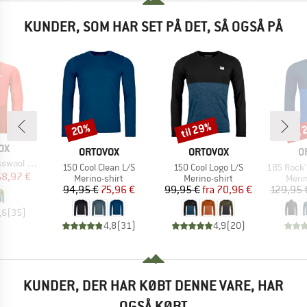
KUNDER, SOM HAR SET PÅ DET, SÅ OGSÅ PÅ
til 29%
til
20%
Rabat
Rabat
Raba
E
OX
MÆRKE
MÆRKE
M
ORTOVOX
ORTOVOX
O
rid Jacket
Artikel
Artikel
Artikel
150 Cool Clean L/S
150 Cool Logo L/S
185 Rock'N
is
dsat pris
68,97 €
Produktgruppe
Produktgruppe
Prod
Merino-shirt
Merino-shirt
Meri
Pris
Nedsat pris
Pris
Nedsat pris
94,95 €
75,96 €
99,95 €
fra
70,96 €
129,95 
,6
(
35
)
4,8
(
31
)
4,9
(
20
)
KUNDER, DER HAR KØBT DENNE VARE, HAR
OGSÅ KØBT