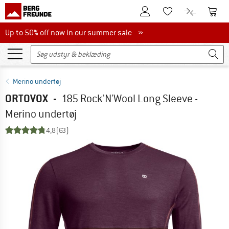
Til kundekontoen
Til 
Til huskesedlen.
Til produk
Up to 50% off now in our summer sale
Up to 50% off now in our summer sale »
Merino undertøj
ORTOVOX
-
185 Rock'N'Wool Long Sleeve -
Merino undertøj
4,8
(63)