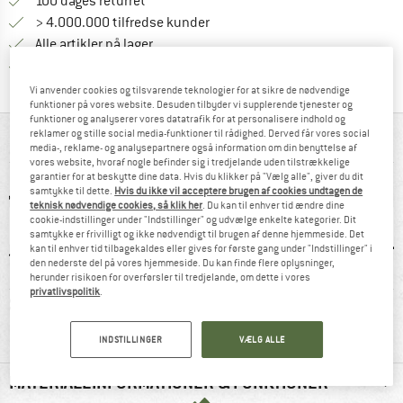
Gå til returretten her Åbnes i en infoboks
100 dages returret
> 4.000.000 tilfredse kunder
Alle artikler på lager
Vi er Trustpilot-certificeret - oplysningerne får du
Vi anvender cookies og tilsvarende teknologier for at sikre de nødvendige
funktioner på vores website. Desuden tilbyder vi supplerende tjenester og
funktioner og analyserer vores datatrafik for at personalisere indhold og
reklamer og stille social media-funktioner til rådighed. Derved får vores social
ALT I OVERBLIK
media-, reklame- og analysepartnere også information om din benyttelse af
vores website, hvoraf nogle befinder sig i tredjelande uden tilstrækkelige
garantier for at beskytte dine data. Hvis du klikker på "Vælg alle", giver du dit
samtykke til dette.
Hvis du ikke vil acceptere brugen af cookies undtagen de
teknisk nødvendige cookies, så klik her
. Du kan til enhver tid ændre dine
cookie-indstillinger under "Indstillinger" og udvælge enkelte kategorier. Dit
samtykke er frivilligt og ikke nødvendigt til brugen af denne hjemmeside. Det
kan til enhver tid tilbagekaldes eller gives for første gang under "Indstillinger" i
den nederste del på vores hjemmeside. Du kan finde flere oplysninger,
herunder risikoen for overførsler til tredjelande, om dette i vores
privatlivspolitik
.
2 g
97% anbefale
Mulesing-fri
U
INDSTILLINGER
VÆLG ALLE
MATERIALEINFORMATIONER & FUNKTIONER