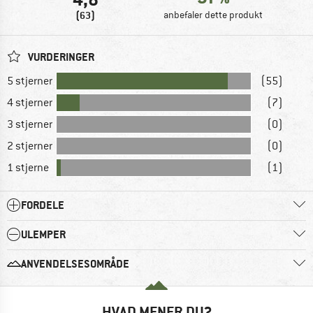
(63)
anbefaler dette produkt
VURDERINGER
5 stjerner
(55)
4 stjerner
(7)
3 stjerner
(0)
2 stjerner
(0)
1 stjerne
(1)
FORDELE
ULEMPER
ANVENDELSESOMRÅDE
HVAD MENER DU?