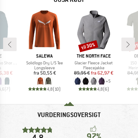
til 30%
20
Rabat
Raba
KE
MÆRKE
MÆRKE
M
E
SALEWA
THE NORTH FACE
O
Artikel
Artikel
Artik
horts II
Solidlogo Dry L/S Tee
Glacier Fleece Jacket
150 
ktgruppe
Produktgruppe
Produktgruppe
Prod
s
Longsleeve
Fleecejakke
Meri
is
dsat pris
Pris
Pris
Nedsat pris
6,38 €
fra
50,55 €
89,95 €
fra
62,97 €
84,9
+
5
4,6
(
7
)
4,8
(
10
)
4,8
(
6
)
VURDERINGSOVERSIGT
97%
4,8