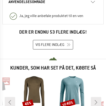
ANVENDELSESOMRÅDE
Ja, jeg ville anbefale produktet til en ven
DER ER ENDNU 53 FLERE INDLÆG!
VIS FLERE INDLÆG
KUNDER, SOM HAR SET PÅ DET, KØBTE SÅ
til 40%
til
45%
Rabat
Rabat
Raba