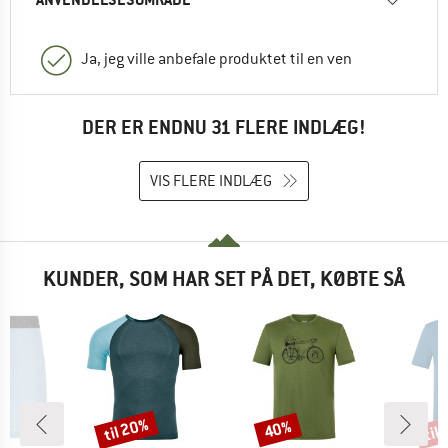
Ja, jeg ville anbefale produktet til en ven
DER ER ENDNU 31 FLERE INDLÆG!
VIS FLERE INDLÆG
KUNDER, SOM HAR SET PÅ DET, KØBTE SÅ
til 20%
til
40%
Rabat
Rabat
Raba