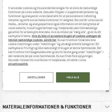
Gå til returretten her Åbnes i en infoboks
100 dages returret
> 4.000.000 tilfredse kunder
Vi anvender cookies og tilsvarende teknologier for at sikre de nødvendige
funktioner på vores website. Desuden tilbyder vi supplerende tjenester og
Alle artikler på lager
funktioner og analyserer vores datatrafik for at personalisere indhold og
Vi er Trustpilot-certificeret - oplysningerne får du
reklamer og stille social media-funktioner til rådighed. Derved får vores social
media-, reklame- og analysepartnere også information om din benyttelse af
vores website, hvoraf nogle befinder sig i tredjelande uden tilstrækkelige
garantier for at beskytte dine data. Hvis du klikker på "Vælg alle", giver du dit
samtykke til dette.
Hvis du ikke vil acceptere brugen af cookies undtagen de
ALT I OVERBLIK
teknisk nødvendige cookies, så klik her
. Du kan til enhver tid ændre dine
cookie-indstillinger under "Indstillinger" og udvælge enkelte kategorier. Dit
samtykke er frivilligt og ikke nødvendigt til brugen af denne hjemmeside. Det
kan til enhver tid tilbagekaldes eller gives for første gang under "Indstillinger" i
den nederste del på vores hjemmeside. Du kan finde flere oplysninger,
herunder risikoen for overførsler til tredjelande, om dette i vores
privatlivspolitik
.
INDSTILLINGER
VÆLG ALLE
 g
100% anbefale
Kunder siger: let
Kunder
Ån
MATERIALEINFORMATIONER & FUNKTIONER