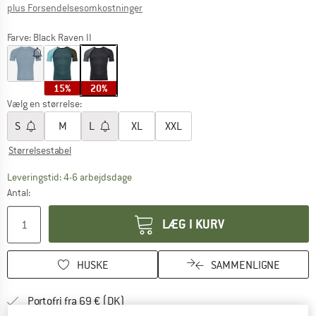
Oplysninger om forsendelsesomkostninge
plus Forsendelsesomkostninger
Farve:
Black Raven II
15%
20%
Vælg en størrelse:
S
M
L
XL
XXL
Størrelsestabel
Linket åbnes i en infoboks og indeholder he
Leveringstid: 4-6 arbejdsdage
Antal:
LÆG I KURV
HUSKE
SAMMENLIGNE
Find oplysninger om forsendelse her! Åb
Portofri fra 69 € (DK)