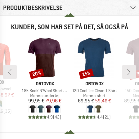
PRODUKTBESKRIVELSE
KUNDER, SOM HAR SET PÅ DET, SÅ OGSÅ PÅ
til
20%
15%
Rabat
Rabat
Raba
E
OX
MÆRKE
MÆRKE
M
ORTOVOX
ORTOVOX
O
rid Jacket
Artikel
Artikel
Artikel
185 Rock'N'Wool Short Sleeve
120 Cool Tec Clean T-Shirt
150 Cool
is
dsat pris
68,97 €
Produktgruppe
Produktgruppe
Pro
Merino undertøj
Merino-shirt
Mer
Pris
Nedsat pris
Pris
Nedsat pris
99,95 €
79,96 €
69,95 €
59,46 €
89,95 
,6
(
35
)
4,9
(
42
)
4,4
(
21
)