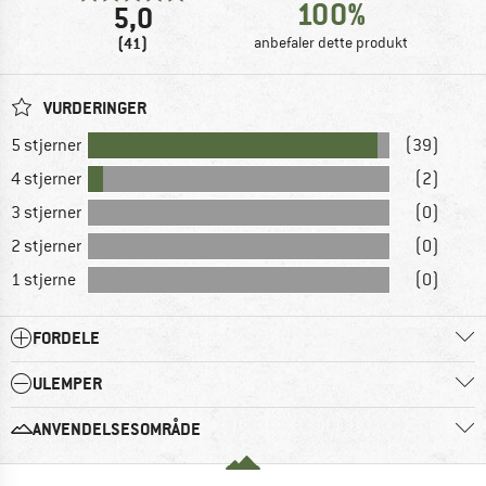
100%
5,0
(41)
anbefaler dette produkt
VURDERINGER
5 stjerner
(39)
4 stjerner
(2)
3 stjerner
(0)
2 stjerner
(0)
1 stjerne
(0)
FORDELE
ULEMPER
ANVENDELSESOMRÅDE