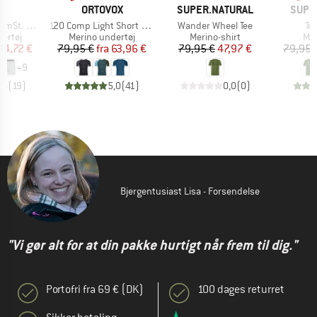
KE
MÆRKE
MÆRKE
MÆR
C
ORTOVOX
SUPER.NATURAL
SUPE
Artikel
Artikel
Art
t. Boxer
120 Comp Light Short Sleeve
Wander Wheel Tee
Tro
uppe
Produktgruppe
Produktgruppe
Pro
ertøj
Merino undertøj
Merino-shirt
Mer
is
dsat pris
Pris
Nedsat pris
Pris
Nedsat pris
24,72 €
79,95 €
fra
63,96 €
79,95 €
47,97 €
79,95 
+
9
,6
(
19
)
5,0
(
41
)
0,0
(
0
)
Bjergentusiast Lisa - Forsendelse
"Vi gør alt for at din pakke hurtigt når frem til dig."
Portofri fra 69 € (DK)
100 dages returret