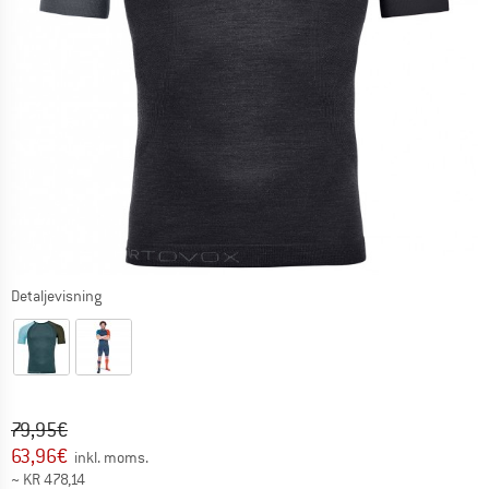
Detaljevisning
Original pris :
Pris:
79,95
€
63,96
€
inkl. moms.
~
KR
478,14