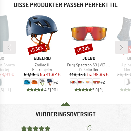
DISSE PRODUKTER PASSER PERFEKT TIL
til 30%
til 20%
til
Rabat
Rabat
Raba
E
MÆRKE
MÆRKE
M
OX
EDELRID
JULBO
O
Artikel
Artikel
Artike
t Shorts
Zodiac II
Fury Spectron S3 (VLT 13%)
Alpin
uppe
Produktgruppe
Produktgruppe
Pro
ertøj
Klatrehjelm
Cykelbriller
Mer
is
dsat pris
Pris
Nedsat pris
Pris
Nedsat pris
53,91 €
59,95 €
fra
41,97 €
119,95 €
fra
95,96 €
26,95 
+
2
+
2
,6
(
11
)
4,7
(
20
)
5,0
(
2
)
VURDERINGSOVERSIGT