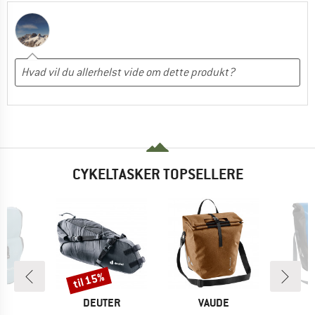
CYKELTASKER TOPSELLERE
til 15%
Rabat
KE
MÆRKE
MÆRKE
E
DEUTER
VAUDE