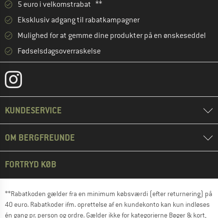
5 euro i velkomstrabat **
Eksklusiv adgang til rabatkampagner
Mulighed for at gemme dine produkter på en ønskeseddel
Fødselsdagsoverraskelse
KUNDESERVICE
OM BERGFREUNDE
FORTRYD KØB
**Rabatkoden gælder fra en minimum købsværdi (efter returnering) på
40 euro. Rabatkoder ifm. oprettelse af en kundekonto kan kun indløses
én gang pr. person og ordre. Gælder ikke for kategorierne Bøger & kort,