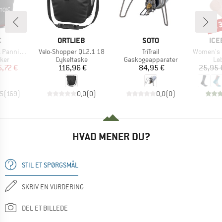
til
Raba
KE
MÆRKE
MÆRKE
MÆ
C
ORTLIEB
SOTO
ICE
Artikel
Artikel
Artikel
nnier 22
Velo-Shopper QL2.1 18
TriTrail
Women's Merino 
gruppe
Produktgruppe
Produktgruppe
Pr
ker
Cykeltaske
Gaskogeapparater
Lø
is
dsat pris
Pris
Pris
5,72 €
116,96 €
84,95 €
25,95 
,5
(
169
)
0,0
(
0
)
0,0
(
0
)
HVAD MENER DU?
STIL ET SPØRGSMÅL
SKRIV EN VURDERING
DEL ET BILLEDE