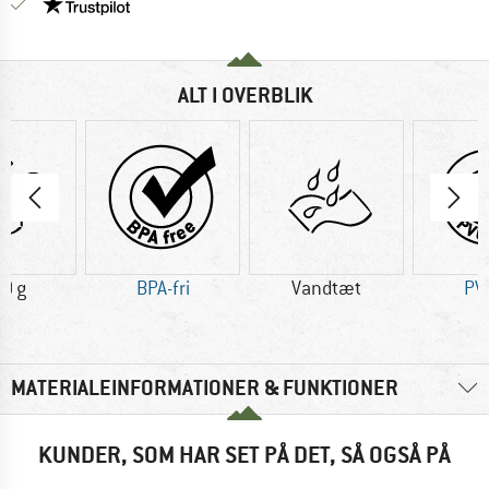
Vi er Trustpilot-certificeret - oplysningerne får du
ALT I OVERBLIK
0 g
BPA-fri
Vandtæt
PVC
MATERIALEINFORMATIONER & FUNKTIONER
KUNDER, SOM HAR SET PÅ DET, SÅ OGSÅ PÅ