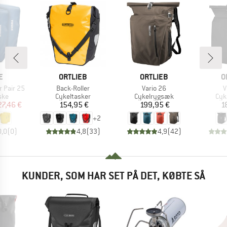
KE
MÆRKE
MÆRKE
M
E
ORTLIEB
ORTLIEB
O
Artikel
Artikel
A
r Pair 25
Back-Roller
Vario 26
V
gruppe
Produktgruppe
Produktgruppe
Pro
ske
Cykeltasker
Cykelrygsæk
Cyk
is
dsat pris
Pris
Pris
27,46 €
154,95 €
199,95 €
1
+
2
0,0
(
0
)
4,8
(
33
)
4,9
(
42
)
KUNDER, SOM HAR SET PÅ DET, KØBTE SÅ