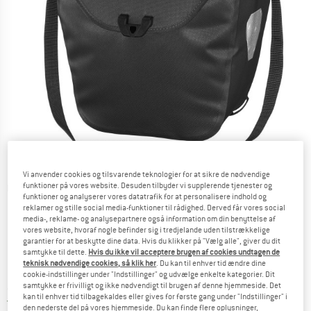
Vi anvender cookies og tilsvarende teknologier for at sikre de nødvendige
funktioner på vores website. Desuden tilbyder vi supplerende tjenester og
Detaljevisning
funktioner og analyserer vores datatrafik for at personalisere indhold og
reklamer og stille social media-funktioner til rådighed. Derved får vores social
media-, reklame- og analysepartnere også information om din benyttelse af
vores website, hvoraf nogle befinder sig i tredjelande uden tilstrækkelige
garantier for at beskytte dine data. Hvis du klikker på "Vælg alle", giver du dit
samtykke til dette.
Hvis du ikke vil acceptere brugen af cookies undtagen de
teknisk nødvendige cookies, så klik her
. Du kan til enhver tid ændre dine
Pris:
116,96
€
inkl. moms.
cookie-indstillinger under "Indstillinger" og udvælge enkelte kategorier. Dit
samtykke er frivilligt og ikke nødvendigt til brugen af denne hjemmeside. Det
~
KR
874,33
kan til enhver tid tilbagekaldes eller gives for første gang under "Indstillinger" i
Danmark. Oplysninger om forsendelse
Gratis forsendelse
(DK)
den nederste del på vores hjemmeside. Du kan finde flere oplysninger,