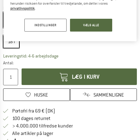
herunder risikoen for overførsler til tredjelande, om dette i vores
Farve:
Black
privatlivspolitik
.
INDSTILLINGER
VÆLG ALLE
Størrelse:
18 l
18 l
Linket åbnes i en infoboks og indeholder he
Leveringstid: 4-6 arbejdsdage
Antal:
LÆG I KURV
HUSKE
SAMMENLIGNE
Find oplysninger om forsendelse her! Åb
Portofri fra 69 € (DK)
Gå til returretten her Åbnes i en infoboks
100 dages returret
> 4.000.000 tilfredse kunder
Alle artikler på lager