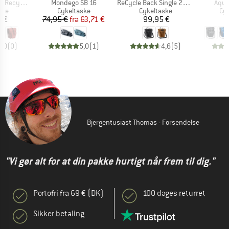
Artikel
Artikel
Artik
ecycled)
Mondego SB 16
ReCycle Back Single 20+16
Aqua
gruppe
Produktgruppe
Produktgruppe
Pr
ske
Cykeltaske
Cykeltaske
Cy
is
Pris
Nedsat pris
Pris
5 €
74,95 €
fra
63,71 €
99,95 €
1
0,0
(
0
)
5,0
(
1
)
4,6
(
5
)
Bjergentusiast Thomas - Forsendelse
"Vi gør alt for at din pakke hurtigt når frem til dig."
Portofri fra 69 € (DK)
100 dages returret
Sikker betaling