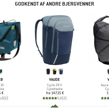
GODKENDT AF ANDRE BJERGVENNER
E
MÆRKE
EB
VAUDE
Artikel
Artike
 10
Cycle 28 II
Aqua 
gruppe
Produktgruppe
Pr
ske
Cykeltaske
Cy
is
Pris
5 €
fra
147,15 €
1
5,0
(
2
)
5,0
(
2
)