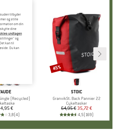
esuden tilbyder
mer og stille
formation om din
eskytte dine
ookies undtagen
stillinger" og
et kan til
meside. Du kan
45%
Rabat
MÆRKE
VAUDE
MÆRKE
STOIC
Single (Recycled)
Artikel
GranvikSt. Back Pannier 22
oduktgruppe
keltaske
Produktgruppe
Cykeltasker
4,95 €
Pris
64,95 €
Pris
Nedsat pris
35,72 €
3,8
(
4
)
4,5
(
169
)