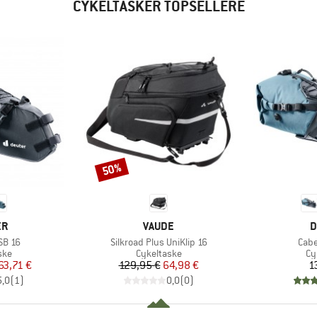
CYKELTASKER TOPSELLERE
50%
Rabat
E
MÆRKE
M
ER
VAUDE
D
Artikel
Artik
SB 16
Silkroad Plus UniKlip 16
Cabe
gruppe
Produktgruppe
Pr
ske
Cykeltaske
Cy
is
dsat pris
Pris
Nedsat pris
63,71 €
129,95 €
64,98 €
1
5,0
(
1
)
0,0
(
0
)