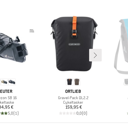
ÆRKE
MÆRKE
EUTER
ORTLIEB
el
Artikel
zon SB 16
Gravel-Pack QL2.2
oduktgruppe
Produktgruppe
keltaske
Cykeltasker
Pris
Pris
34,95 €
159,95 €
5,0
(
1
)
0,0
(
0
)