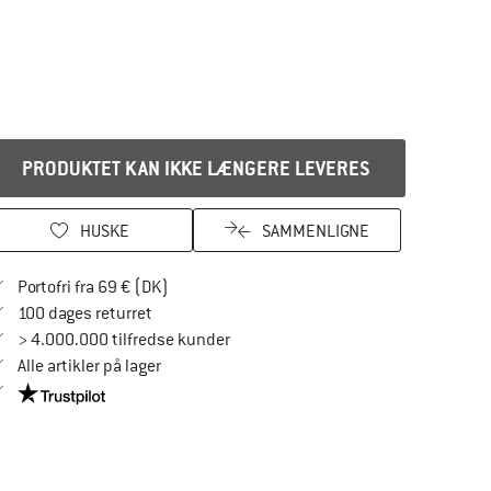
PRODUKTET KAN IKKE LÆNGERE LEVERES
HUSKE
SAMMENLIGNE
Find oplysninger om forsendelse her! Åbnes
Portofri fra 69 € (DK)
Gå til returretten her Åbnes i en infoboks
100 dages returret
> 4.000.000 tilfredse kunder
Alle artikler på lager
Vi er Trustpilot-certificeret - oplysningerne får du her