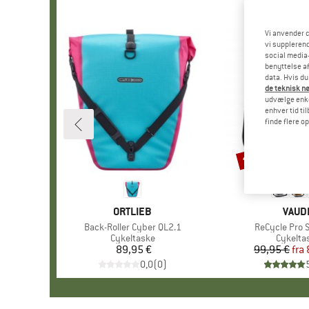
Vi anvender c
vi supplerend
social media-
benyttelse af
data. Hvis du
de teknisk nø
udvælge enkel
enhver tid ti
finde flere o
til 15%
Rabat
MÆRKE
ORTLIEB
MÆR
VAUD
Artikel
Back-Roller Cyber QL2.1
Artikel
ReCycle Pro S
Produktgruppe
Cykeltaske
Produk
Cykelta
89,95 €
Pris
99,95 €
fra
Pr
Ne
0,0
(
0
)