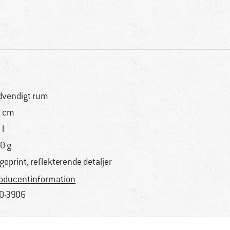
dvendigt rum
 cm
 l
0 g
goprint, reflekterende detaljer
oducentinformation
0-3906