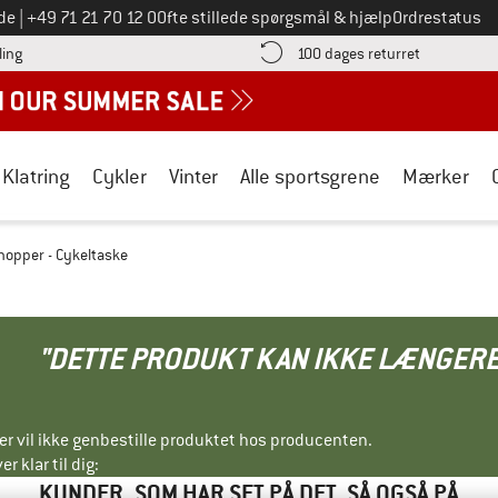
Ring til os på
de
|
+49 71 21 70 12 0
Ofte stillede spørgsmål & hjælp
Ordrestatus
Find betalingsoplysningerne her! Åbnes i en infoboks
Gå til retur
ling
100 dages returret
Klatring
Cykler
Vinter
Alle sportsgrene
Mærker
hopper - Cykeltaske
"DETTE PRODUKT KAN IKKE LÆNGERE
ller vil ikke genbestille produktet hos producenten.
r klar til dig:
KUNDER, SOM HAR SET PÅ DET, SÅ OGSÅ PÅ