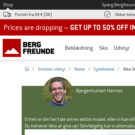
Til
Shop
Spørg Bergfreun
Portofri fra 69 € (DK)
Sikker beta
Up to 50% off now in our summer sale
Beklædning
Sko
Udstyr
Hjemmeside
/
Outdoor udstyr
/
Tasker
/
Cykeltasker
/
Bike-S
Bjergentusiast Hannes
Enten er der her tale om en ældre model, eller vi kan e
Du behøver ikke at give op! Selvfølgelig har vi alternative