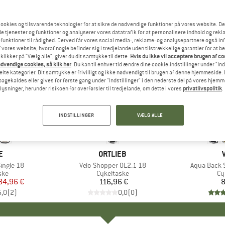
ookies og tilsvarende teknologier for at sikre de nødvendige funktioner på vores website. D
e tjenester og funktioner og analyserer vores datatrafik for at personalisere indhold og rekla
funktioner til rådighed. Derved får vores social media-, reklame- og analysepartnere også in
 vores website, hvoraf nogle befinder sig i tredjelande uden tilstrækkelige garantier for at b
 klikker på "Vælg alle", giver du dit samtykke til dette.
Hvis du ikke vil acceptere brugen af c
dvendige cookies, så klik her
. Du kan til enhver tid ændre dine cookie-indstillinger under "Ind
te kategorier. Dit samtykke er frivilligt og ikke nødvendigt til brugen af denne hjemmeside. D
lbagekaldes eller gives for første gang under "Indstillinger" i den nederste del på vores hjem
plysninger, herunder risikoen for overførsler til tredjelande, om dette i vores
privatlivspolitik
.
INDSTILLINGER
VÆLG ALLE
KE
E
MÆRKE
ORTLIEB
ingle 18
Artikel
Velo-Shopper QL2.1 18
Artikel
Aqua Back 
tgruppe
ske
Produktgruppe
Cykeltaske
Pr
Cy
is
dsat pris
84,96 €
116,96 €
Pris
8
5,0
(
2
)
0,0
(
0
)