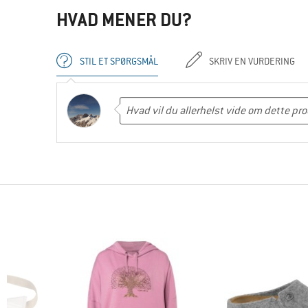
HVAD MENER DU?
STIL ET SPØRGSMÅL
SKRIV EN VURDERING