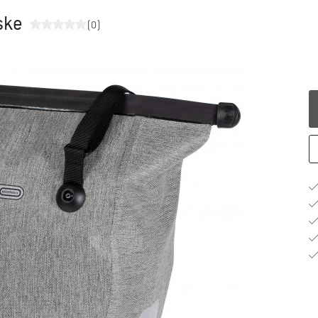
ske
(0)