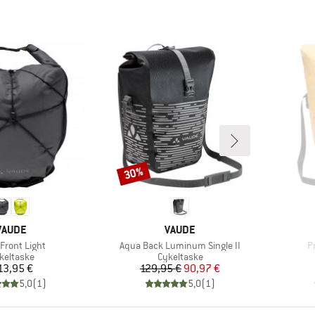
30%
Rabat
MÆRKE
MÆRKE
VAUDE
VAUDE
l
Artikel
Ar
Front Light
Aqua Back Luminum Single II
P
oduktgruppe
Produktgruppe
keltaske
Cykeltaske
Pris
Pris
Nedsat pris
13,95 €
129,95 €
90,97 €
5,0
(
1
)
5,0
(
1
)