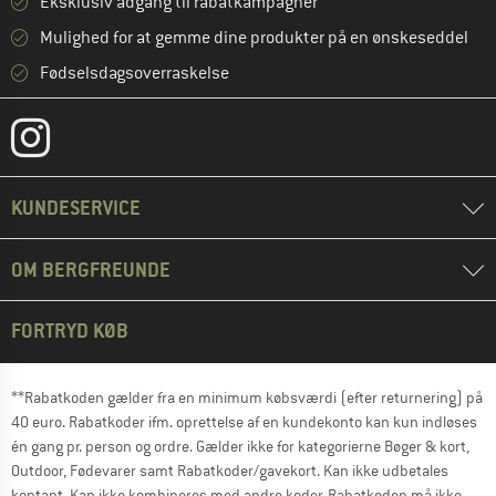
Eksklusiv adgang til rabatkampagner
Mulighed for at gemme dine produkter på en ønskeseddel
Fødselsdagsoverraskelse
KUNDESERVICE
OM BERGFREUNDE
FORTRYD KØB
**Rabatkoden gælder fra en minimum købsværdi (efter returnering) på
40 euro. Rabatkoder ifm. oprettelse af en kundekonto kan kun indløses
én gang pr. person og ordre. Gælder ikke for kategorierne Bøger & kort,
Outdoor, Fødevarer samt Rabatkoder/gavekort. Kan ikke udbetales
kontant. Kan ikke kombineres med andre koder. Rabatkoden må ikke