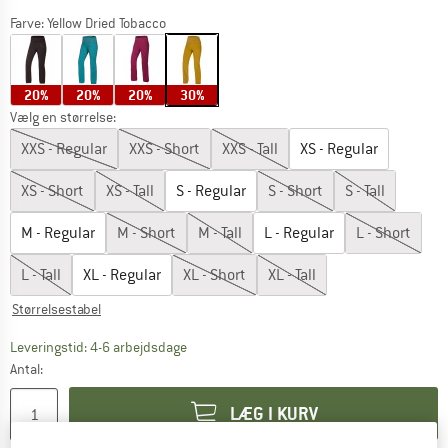
Farve:
Yellow Dried Tobacco
20%
20%
20%
30%
Vælg en størrelse:
XXS - Regular
XXS - Short
XXS - Tall
XS - Regular
XS - Short
XS - Tall
S - Regular
S - Short
S - Tall
M - Regular
M - Short
M - Tall
L - Regular
L - Short
L - Tall
XL - Regular
XL - Short
XL - Tall
Størrelsestabel
Linket åbnes i en infoboks og indeholder he
Leveringstid: 4-6 arbejdsdage
Antal:
LÆG I KURV