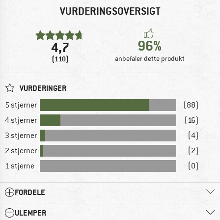
VURDERINGSOVERSIGT
96%
4,7
(110)
anbefaler dette produkt
VURDERINGER
5 stjerner
(88)
4 stjerner
(16)
3 stjerner
(4)
2 stjerner
(2)
1 stjerne
(0)
FORDELE
ULEMPER