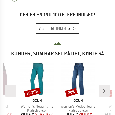
DER ER ENDNU 100 FLERE INDLÆG!
VIS FLERE INDLÆG
KUNDER, SOM HAR SET PÅ DET, KØBTE SÅ
til 30%
til
20%
Rabat
Rabat
Raba
KE
MÆRKE
MÆRKE
I
OCUN
OCUN
Artikel
Artikel
Arti
uriel
Women's Noya Pants
Women's Medea Jeans
Wom
ktgruppe
Produktgruppe
Produktgruppe
Pro
s
Klatrebukser
Klatrebukser
Kla
is
dsat pris
Pris
Nedsat pris
Pris
Nedsat pris
41,97 €
89,95 €
fra
62,97 €
99,95 €
79,96 €
94,95 