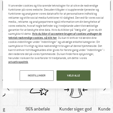
HUSKE
SAMMENLIGNE
Vi anvender cookies og tilsvarende teknologier for at sikre de nødvendige
funktioner på vores website. Desuden tilbyder vi supplerende tjenester og
funktioner og analyserer vores datatrafik for at personalisere indhold og
reklamer og stille social media-funktioner til rådighed. Derved får vores social
Find oplysninger om forsendelse her! Åb
Portofri fra 69 € (DK)
media-, reklame- og analysepartnere også information om din benyttelse af
Gå til returretten her Åbnes i en infoboks
100 dages returret
vores website, hvoraf nogle befinder sig i tredjelande uden tilstrækkelige
garantier for at beskytte dine data. Hvis du klikker på "Vælg alle", giver du dit
> 4.000.000 tilfredse kunder
samtykke til dette.
Hvis du ikke vil acceptere brugen af cookies undtagen de
Alle artikler på lager
teknisk nødvendige cookies, så klik her
. Du kan til enhver tid ændre dine
cookie-indstillinger under "Indstillinger" og udvælge enkelte kategorier. Dit
Vi er Trustpilot-certificeret - oplysningerne får du
samtykke er frivilligt og ikke nødvendigt til brugen af denne hjemmeside. Det
kan til enhver tid tilbagekaldes eller gives for første gang under "Indstillinger" i
den nederste del på vores hjemmeside. Du kan finde flere oplysninger,
herunder risikoen for overførsler til tredjelande, om dette i vores
privatlivspolitik
.
ALT I OVERBLIK
INDSTILLINGER
VÆLG ALLE
0 g
96% anbefale
Kunder siger: god
Kunder s