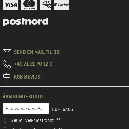
SEND EN MAIL TIL OS!
+49 71 21 70 12 0
KØB BEVIDST
ÅBN KUNDEKONTO
Indtast din e-mailadresse her, og opret i næste trin din kundekon
E-mail-adresse
5 euro i velkomstrabat **