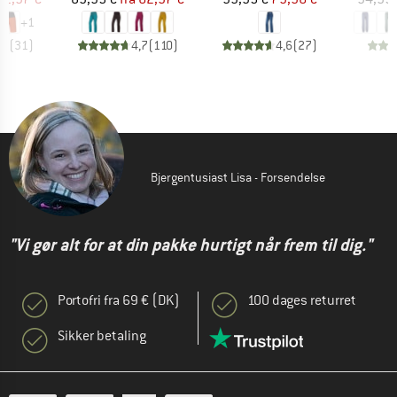
+
1
,8
(
31
)
4,7
(
110
)
4,6
(
27
)
Bjergentusiast Lisa - Forsendelse
"Vi gør alt for at din pakke hurtigt når frem til dig."
Portofri fra 69 € (DK)
100 dages returret
Sikker betaling