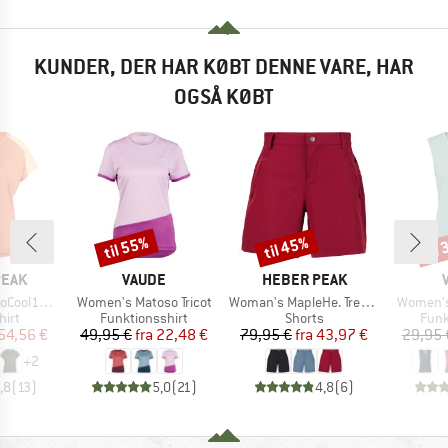
KUNDER, DER HAR KØBT DENNE VARE, HAR
OGSÅ KØBT
til 55%
til 45%
til
Rabat
Rabat
Raba
MÆRKE
MÆRKE
PEAK
VAUDE
HEBER PEAK
Artikel
Artikel
Artikel
enHe. T-Shirt
Women's Matoso Tricot
Woman's MapleHe. Trekking Shorts
Women's 
gruppe
Produktgruppe
Produktgruppe
Prod
hirt
Funktionsshirt
Shorts
Funk
is
dsat pris
Pris
Nedsat pris
Pris
Nedsat pris
54,56 €
49,95 €
fra
22,48 €
79,95 €
fra
43,97 €
29,95 
+
2
,8
(
13
)
5,0
(
21
)
4,8
(
6
)