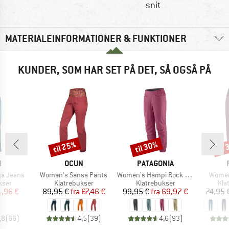
snit
MATERIALEINFORMATIONER & FUNKTIONER
KUNDER, SOM HAR SET PÅ DET, SÅ OGSÅ PÅ
til 25%
til 30%
til
Rabat
Rabat
Raba
KE
MÆRKE
MÆRKE
N
OCUN
PATAGONIA
Artikel
Artikel
Artikel
a Jeans
Women's Sansa Pants
Women's Hampi Rock Pants
Women
gruppe
Produktgruppe
Produktgruppe
Pro
kser
Klatrebukser
Klatrebukser
Kla
is
dsat pris
Pris
Nedsat pris
Pris
Nedsat pris
1,96 €
89,95 €
fra
67,46 €
99,95 €
fra
69,97 €
74,95 
,8
(
66
)
4,5
(
39
)
4,6
(
93
)