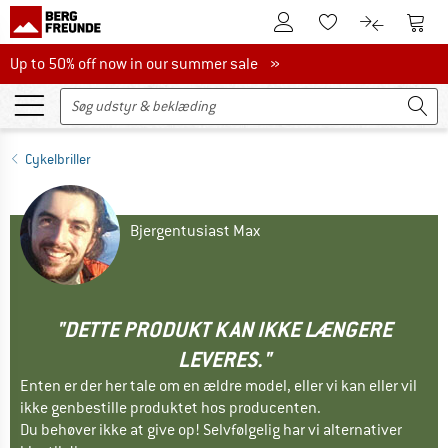
Til kundekontoen
Til 
Til huskesedlen.
Til produk
Up to 50% off now in our summer sale
Up to 50% off now in our summer sale »
Cykelbriller
Bjergentusiast Max
"DETTE PRODUKT KAN IKKE LÆNGERE
LEVERES."
Enten er der her tale om en ældre model, eller vi kan eller vil
ikke genbestille produktet hos producenten.
Du behøver ikke at give op! Selvfølgelig har vi alternativer