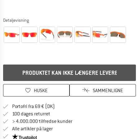
Detaljevisning
PRODUKTET KAN IKKE LÆNGERE LEVERES
HUSKE
SAMMENLIGNE
Find oplysninger om forsendelse her! Åb
Portofri fra 69 € (DK)
Gå til returretten her Åbnes i en infoboks
100 dages returret
> 4.000.000 tilfredse kunder
Alle artikler på lager
Vi er Trustpilot-certificeret - oplysningerne får du