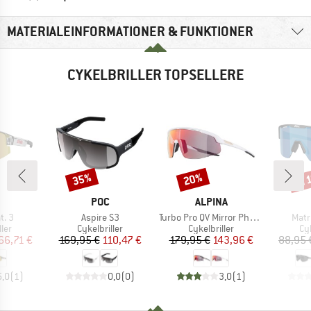
MATERIALEINFORMATIONER & FUNKTIONER
CYKELBRILLER TOPSELLERE
til
35%
20%
Rabat
Rabat
Raba
KE
MÆRKE
MÆRKE
POC
ALPINA
Artikel
Artikel
Artik
t. 3
Aspire S3
Turbo Pro QV Mirror Photochromic S1-3
Matr
gruppe
Produktgruppe
Produktgruppe
Pr
ller
Cykelbriller
Cykelbriller
Cyk
is
dsat pris
Pris
Nedsat pris
Pris
Nedsat pris
66,71 €
169,95 €
110,47 €
179,95 €
143,96 €
88,95 
5,0
(
1
)
0,0
(
0
)
3,0
(
1
)