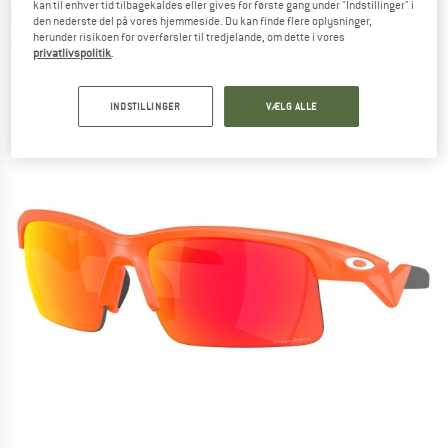
kan til enhver tid tilbagekaldes eller gives for første gang under "Indstillinger" i
Cykelbriller
den nederste del på vores hjemmeside. Du kan finde flere oplysninger,
herunder risikoen for overførsler til tredjelande, om dette i vores
(0)
privatlivspolitik
.
INDSTILLINGER
VÆLG ALLE