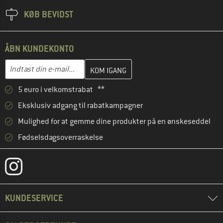
KØB BEVIDST
ÅBN KUNDEKONTO
Indtast din e-mailadresse her, og opret i næste trin din kundekon
E-mail-adresse
5 euro i velkomstrabat **
Eksklusiv adgang til rabatkampagner
Mulighed for at gemme dine produkter på en ønskeseddel
Fødselsdagsoverraskelse
KUNDESERVICE