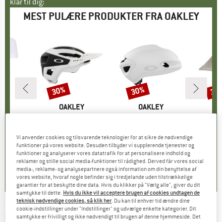
klar til dig:
MEST PULÆRE PRODUKTER FRA OAKLEY
30%
30%
30
Rabat
Rabat
Raba
E
EY
MÆRKE
OAKLEY
MÆRKE
OAKLEY
O
ayer S/S
Artikel
DRT3
Artikel
Aro7 Lite EU
Art
DR
gruppe
sey
Produktgruppe
Cykelhjelm
Produktgruppe
Cykelhjelm
Pr
Cy
is
dsat pris
1,91 €
129,95 €
Pris
Nedsat pris
90,97 €
249,95 €
Pris
Nedsat pris
174,97 €
199,95
Vi anvender cookies og tilsvarende teknologier for at sikre de nødvendige
funktioner på vores website. Desuden tilbyder vi supplerende tjenester og
+
2
funktioner og analyserer vores datatrafik for at personalisere indhold og
0,0
(
0
)
5,0
(
3
)
0,0
(
0
)
reklamer og stille social media-funktioner til rådighed. Derved får vores social
media-, reklame- og analysepartnere også information om din benyttelse af
vores website, hvoraf nogle befinder sig i tredjelande uden tilstrækkelige
garantier for at beskytte dine data. Hvis du klikker på "Vælg alle", giver du dit
samtykke til dette.
Hvis du ikke vil acceptere brugen af cookies undtagen de
teknisk nødvendige cookies, så klik her
. Du kan til enhver tid ændre dine
cookie-indstillinger under "Indstillinger" og udvælge enkelte kategorier. Dit
OAKLEY
-
Capacitor S3 (VLT 17%) -
samtykke er frivilligt og ikke nødvendigt til brugen af denne hjemmeside. Det