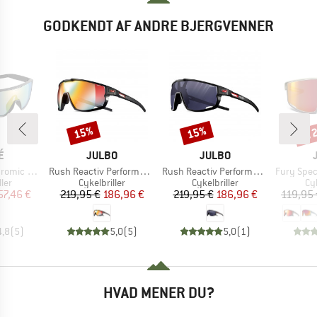
GODKENDT AF ANDRE BJERGVENNER
til
15%
15%
Rabat
Rabat
Raba
KE
MÆRKE
MÆRKE
É
JULBO
JULBO
Artikel
Artikel
Artikel
(VLT 62-9%)
Rush Reactiv Performance S1-3 (VLT 17 / 75%)
Rush Reactiv Performance S0-3 (VLT 12 / 87%)
Fury Spectr
gruppe
Produktgruppe
Produktgruppe
Pr
ller
Cykelbriller
Cykelbriller
Cyk
is
dsat pris
Pris
Nedsat pris
Pris
Nedsat pris
57,46 €
219,95 €
186,96 €
219,95 €
186,96 €
119,95 
4,8
(
5
)
5,0
(
5
)
5,0
(
1
)
HVAD MENER DU?