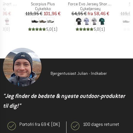
Artikel
Artikel
Ar
ort Sleeve
Scorpius Plus
Force Evo Jersey Short Sleeve
So
gruppe
Produktgruppe
Produktgruppe
P
sey
Cykelsko
Cykeljersey
C
is
dsat pris
Pris
Nedsat pris
Pris
Nedsat pris
1,96 €
119,95 €
101,96 €
64,95 €
fra
58,46 €
119,95
0,0
(
0
)
5,0
(
1
)
5,0
(
1
)
Bjergentusiast Julian - Indkøber
"Jeg finder de bedste & nyeste outdoor-produkter
til dig!"
Portofri fra 69 € (DK)
100 dages returret