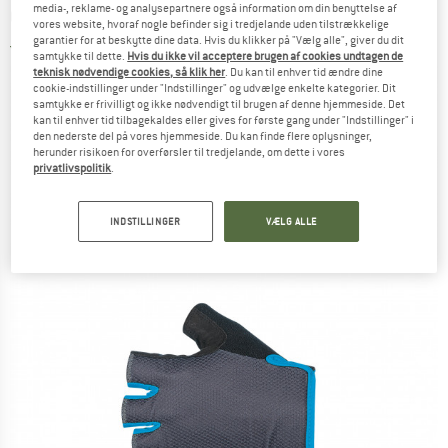
media-, reklame- og analysepartnere også information om din benyttelse af
Glove - Handsker
vores website, hvoraf nogle befinder sig i tredjelande uden tilstrækkelige
garantier for at beskytte dine data. Hvis du klikker på "Vælg alle", giver du dit
3,0
(1)
samtykke til dette.
Hvis du ikke vil acceptere brugen af cookies undtagen de
teknisk nødvendige cookies, så klik her
. Du kan til enhver tid ændre dine
cookie-indstillinger under "Indstillinger" og udvælge enkelte kategorier. Dit
samtykke er frivilligt og ikke nødvendigt til brugen af denne hjemmeside. Det
kan til enhver tid tilbagekaldes eller gives for første gang under "Indstillinger" i
den nederste del på vores hjemmeside. Du kan finde flere oplysninger,
herunder risikoen for overførsler til tredjelande, om dette i vores
privatlivspolitik
.
INDSTILLINGER
VÆLG ALLE