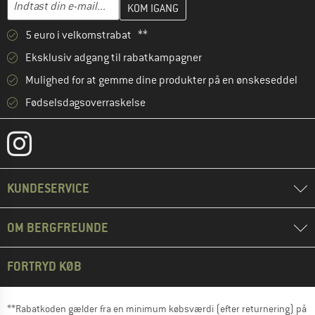
E-mail-adresse
5 euro i velkomstrabat **
Eksklusiv adgang til rabatkampagner
Mulighed for at gemme dine produkter på en ønskeseddel
Fødselsdagsoverraskelse
KUNDESERVICE
OM BERGFREUNDE
FORTRYD KØB
**Rabatkoden gælder fra en minimum købsværdi (efter returnering) på