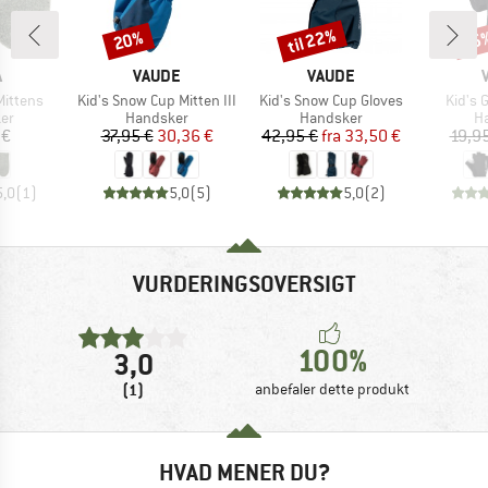
til 22%
20%
25
Rabat
Rabat
Raba
KE
MÆRKE
MÆRKE
A
VAUDE
VAUDE
Artikel
Artikel
Artikel
Mittens
Kid's Snow Cup Mitten III
Kid's Snow Cup Gloves
Kid's 
tgruppe
Produktgruppe
Produktgruppe
Pr
er
Handsker
Handsker
H
is
Pris
Nedsat pris
Pris
Nedsat pris
 €
37,95 €
30,36 €
42,95 €
fra
33,50 €
19,9
5,0
(
1
)
5,0
(
5
)
5,0
(
2
)
VURDERINGSOVERSIGT
100%
3,0
(1)
anbefaler dette produkt
HVAD MENER DU?