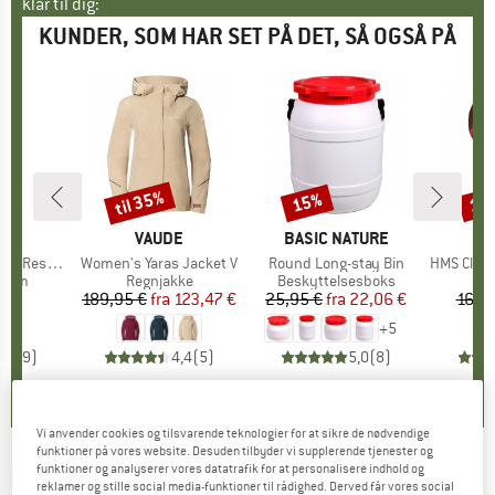
klar til dig:
KUNDER, SOM HAR SET PÅ DET, SÅ OGSÅ PÅ
til 35%
15%
10
Rabat
Rabat
Raba
E
EY
MÆRKE
VAUDE
MÆRKE
BASIC NATURE
Reservoir
Artikel
Women's Yaras Jacket V
Artikel
Round Long-stay Bin
Artikel
HMS Class
ruppe
stem
Produktgruppe
Regnjakke
Produktgruppe
Beskyttelsesboks
Pro
HMS
 €
is
189,95 €
fra
Pris
Nedsat pris
123,47 €
25,95 €
fra
Pris
Nedsat pris
22,06 €
16,9
+
5
3,9
(
9
)
4,4
(
5
)
5,0
(
8
)
Vi anvender cookies og tilsvarende teknologier for at sikre de nødvendige
funktioner på vores website. Desuden tilbyder vi supplerende tjenester og
funktioner og analyserer vores datatrafik for at personalisere indhold og
NORTHWAVE
-
Women's Active Short Finger
reklamer og stille social media-funktioner til rådighed. Derved får vores social