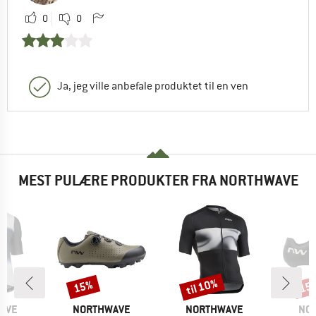
0
0
Ja, jeg ville anbefale produktet til en ven
MEST PULÆRE PRODUKTER FRA NORTHWAVE
til 10%
15%
15
Rabat
Rabat
Raba
MÆRKE
MÆRKE
MÆ
AVE
NORTHWAVE
NORTHWAVE
NO