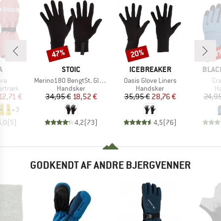
47%
20%
20
Rabat
Rabat
Raba
KE
MÆRKE
MÆRKE
MÆR
A
STOIC
ICEBREAKER
BLAC
Artikel
Artikel
Art
ura
Merino180 BengtSt. Glove
Oasis Glove Liners
Cr
ppe
Produktgruppe
Produktgruppe
Pr
ertræk
Handsker
Handsker
H
is
dsat pris
Pris
Nedsat pris
Pris
Nedsat pris
12,71 €
34,95 €
18,52 €
35,95 €
28,76 €
24,9
+
3
5,0
(
5
)
4,2
(
73
)
4,5
(
76
)
GODKENDT AF ANDRE BJERGVENNER