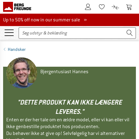
Til kundekontoen
Til 
Til huskesedlen.
Til produk
Up to 50% off now in our summer sale
Up to 50% off now in our summer sale »
Handsker
Bjergentusiast Hannes
"DETTE PRODUKT KAN IKKE LÆNGERE
LEVERES."
Enten er der her tale om en ældre model, eller vi kan eller vil
ikke genbestille produktet hos producenten.
Du behøver ikke at give op! Selvfølgelig har vi alternativer