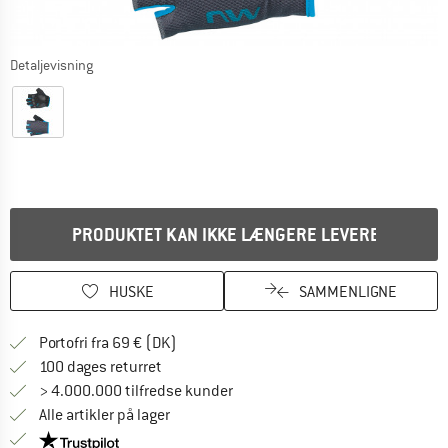
Detaljevisning
PRODUKTET KAN IKKE LÆNGERE LEVERES
HUSKE
SAMMENLIGNE
Find oplysninger om forsendelse her! Åb
Portofri fra 69 € (DK)
Gå til returretten her Åbnes i en infoboks
100 dages returret
> 4.000.000 tilfredse kunder
Alle artikler på lager
Vi er Trustpilot-certificeret - oplysningerne får du