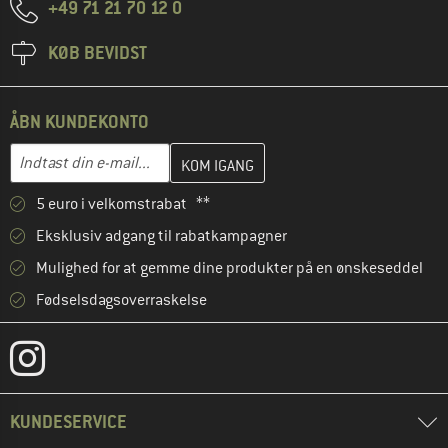
+49 71 21 70 12 0
KØB BEVIDST
ÅBN KUNDEKONTO
Indtast din e-mailadresse her, og opret i næste trin din kundekon
E-mail-adresse
5 euro i velkomstrabat **
Eksklusiv adgang til rabatkampagner
Mulighed for at gemme dine produkter på en ønskeseddel
Fødselsdagsoverraskelse
KUNDESERVICE