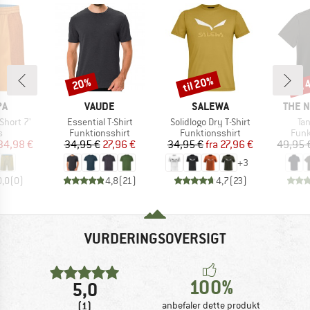
til 20%
til
20%
Rabat
Rabat
Raba
E
MÆRKE
MÆRKE
MÆRK
PA
VAUDE
SALEWA
THE 
Artikel
Artikel
Art
Short 7'
Essential T-Shirt
Solidlogo Dry T-Shirt
Ta
ktgruppe
Produktgruppe
Produktgruppe
Prod
s
Funktionsshirt
Funktionsshirt
Funk
is
dsat pris
Pris
Nedsat pris
Pris
Nedsat pris
34,98 €
34,95 €
27,96 €
34,95 €
fra
27,96 €
49,95 
+
3
0,0
(
0
)
4,8
(
21
)
4,7
(
23
)
VURDERINGSOVERSIGT
100%
5,0
(1)
anbefaler dette produkt