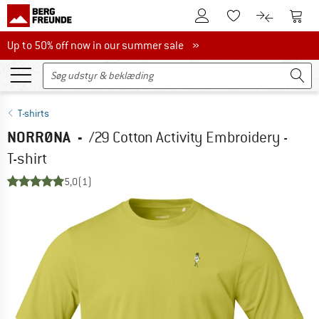
Til kundekontoen
Til 
Til huskesedlen.
Til produk
Up to 50% off now in our summer sale
Up to 50% off now in our summer sale »
T-shirts
NORRØNA
-
/29 Cotton Activity Embroidery -
T-shirt
5,0
(1)