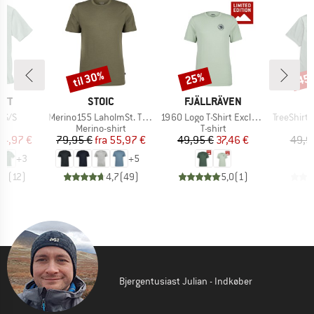
til 30%
25%
45
Rabat
Rabat
Raba
MÆRKE
MÆRKE
RTT
STOIC
FJÄLLRÄVEN
Artikel
Artikel
Artikel
 S/S
Merino155 LaholmSt. T-Shirt
1960 Logo T-Shirt Exclusive
TreeShirt Wander
ktgruppe
Produktgruppe
Produktgruppe
t
Merino-shirt
T-shirt
is
dsat pris
Pris
Nedsat pris
Pris
Nedsat pris
14,97 €
79,95 €
fra
55,97 €
49,95 €
37,46 €
49,9
+
3
+
5
,7
(
12
)
4,7
(
49
)
5,0
(
1
)
Bjergentusiast Julian - Indkøber