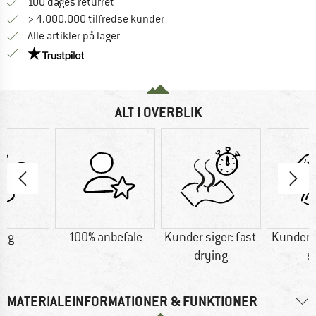
Gå til returretten her Åbnes i en infoboks
100 dages returret
> 4.000.000 tilfredse kunder
Alle artikler på lager
Vi er Trustpilot-certificeret - oplysningerne får du
ALT I OVERBLIK
0 g
100% anbefale
Kunder siger: fast-
Kunder s
drying
s
MATERIALEINFORMATIONER & FUNKTIONER