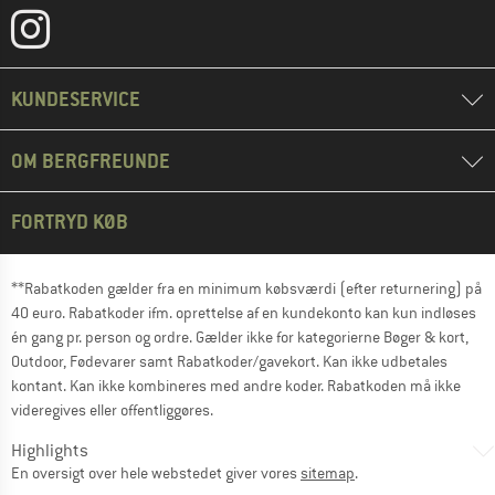
KUNDESERVICE
OM BERGFREUNDE
FORTRYD KØB
**Rabatkoden gælder fra en minimum købsværdi (efter returnering) på
40 euro. Rabatkoder ifm. oprettelse af en kundekonto kan kun indløses
én gang pr. person og ordre. Gælder ikke for kategorierne Bøger & kort,
Outdoor, Fødevarer samt Rabatkoder/gavekort. Kan ikke udbetales
kontant. Kan ikke kombineres med andre koder. Rabatkoden må ikke
videregives eller offentliggøres.
Highlights
En oversigt over hele webstedet giver vores
sitemap
.