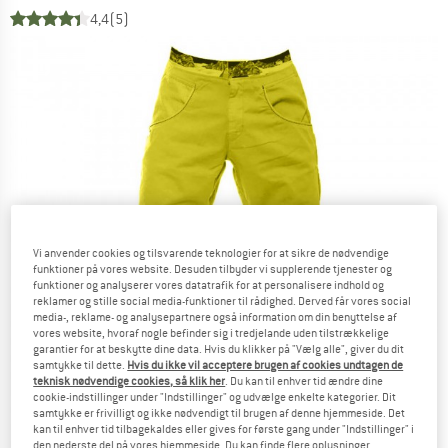
4,4
(5)
Vi anvender cookies og tilsvarende teknologier for at sikre de nødvendige
funktioner på vores website. Desuden tilbyder vi supplerende tjenester og
funktioner og analyserer vores datatrafik for at personalisere indhold og
reklamer og stille social media-funktioner til rådighed. Derved får vores social
media-, reklame- og analysepartnere også information om din benyttelse af
vores website, hvoraf nogle befinder sig i tredjelande uden tilstrækkelige
garantier for at beskytte dine data. Hvis du klikker på "Vælg alle", giver du dit
samtykke til dette.
Hvis du ikke vil acceptere brugen af cookies undtagen de
teknisk nødvendige cookies, så klik her
. Du kan til enhver tid ændre dine
cookie-indstillinger under "Indstillinger" og udvælge enkelte kategorier. Dit
samtykke er frivilligt og ikke nødvendigt til brugen af denne hjemmeside. Det
kan til enhver tid tilbagekaldes eller gives for første gang under "Indstillinger" i
den nederste del på vores hjemmeside. Du kan finde flere oplysninger,