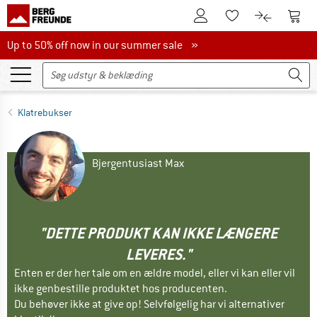
Til kundekontoen
Til 
Til huskesedlen.
Til produk
Up to 50% off now in our summer sale
Up to 50% off now in our summer sale »
Klatrebukser
Bjergentusiast Max
"DETTE PRODUKT KAN IKKE LÆNGERE
LEVERES."
Enten er der her tale om en ældre model, eller vi kan eller vil
ikke genbestille produktet hos producenten.
Du behøver ikke at give op! Selvfølgelig har vi alternativer