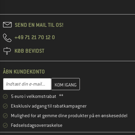
SEND EN MAIL TIL OS!
+49 71 21 70 12 0
KØB BEVIDST
ÅBN KUNDEKONTO
Indtast din e-mailadresse her, og opret i næste trin din kundekon
E-mail-adresse
5 euro i velkomstrabat **
Eksklusiv adgang til rabatkampagner
Mulighed for at gemme dine produkter på en ønskeseddel
Fødselsdagsoverraskelse