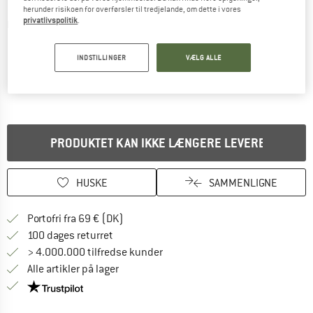
herunder risikoen for overførsler til tredjelande, om dette i vores
privatlivspolitik
.
Detaljevisning
INDSTILLINGER
VÆLG ALLE
PRODUKTET KAN IKKE LÆNGERE LEVERES
HUSKE
SAMMENLIGNE
Find oplysninger om forsendelse her! Åb
Portofri fra 69 € (DK)
Gå til returretten her Åbnes i en infoboks
100 dages returret
> 4.000.000 tilfredse kunder
Alle artikler på lager
Vi er Trustpilot-certificeret - oplysningerne får du