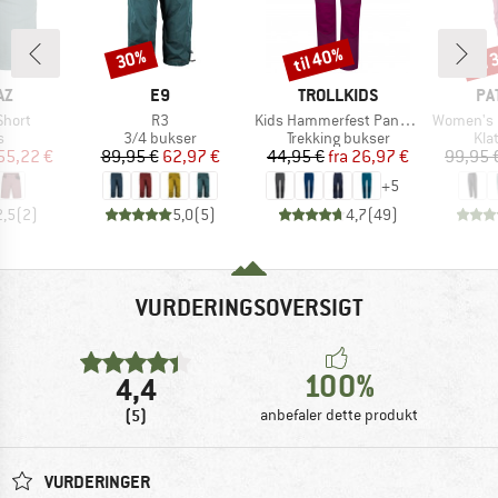
til 40%
til
30%
Rabat
Rabat
Raba
E
MÆRKE
MÆRKE
MÆ
AZ
E9
TROLLKIDS
PA
Artikel
Artikel
Artikel
Short
R3
Kids Hammerfest Pants Pro
Women's Ha
ktgruppe
Produktgruppe
Produktgruppe
Pro
s
3/4 bukser
Trekking bukser
Kla
is
dsat pris
Pris
Nedsat pris
Pris
Nedsat pris
55,22 €
89,95 €
62,97 €
44,95 €
fra
26,97 €
99,95 
+
5
2,5
(
2
)
5,0
(
5
)
4,7
(
49
)
VURDERINGSOVERSIGT
100%
4,4
(5)
anbefaler dette produkt
VURDERINGER