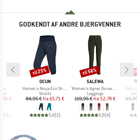
GODKENDT AF ANDRE BJERGVENNER
til 25%
til 56%
35
Rabat
Rabat
Raba
KE
MÆRKE
MÆRKE
MÆ
I
OCUN
SALEWA
TR
Artikel
Artikel
Artikel
dro
Women's Noya Eco Shorts
Women's Agner Durastretch Tights
Kid's L
gruppe
Produktgruppe
Produktgruppe
Prod
kser
Shorts
Leggings
Soft
is
dsat pris
Pris
Nedsat pris
Pris
Nedsat pris
5,96 €
84,95 €
fra
63,71 €
119,95 €
fra
52,78 €
49,95 
5,0
(
1
)
5,0
(
2
)
5,0
(
4
)