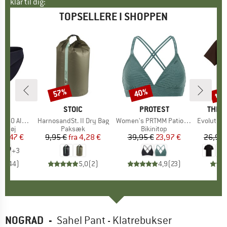
klar til dig:
TOPSELLERE I SHOPPEN
til
57%
40%
Rabat
Rabat
Raba
KE
C
MÆRKE
STOIC
MÆRKE
PROTEST
MÆR
THE 
enSt. Brief
Artikel
HarnosandSt. II Dry Bag
Artikel
Women's PRTMM Patio Triangle
Artikel
Evolution Simpl
uppe
ertøj
Produktgruppe
Paksæk
Produktgruppe
Bikinitop
is
dsat pris
24,47 €
9,95 €
fra
Pris
Nedsat pris
4,28 €
39,95 €
Pris
Nedsat pris
23,97 €
26,95 
+
3
,8
(
44
)
5,0
(
2
)
4,9
(
23
)
NOGRAD
-
Sahel Pant - Klatrebukser