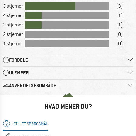
5 stjerner
(3)
4 stjerner
(1)
3 stjerner
(1)
2 stjerner
(0)
1 stjerne
(0)
FORDELE
ULEMPER
ANVENDELSESOMRÅDE
HVAD MENER DU?
STIL ET SPØRGSMÅL