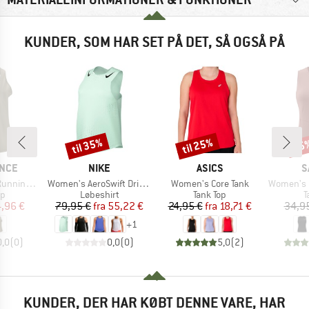
KUNDER, SOM HAR SET PÅ DET, SÅ OGSÅ PÅ
til 35%
til 25%
35
Rabat
Rabat
Raba
MÆRKE
MÆRKE
M
NCE
NIKE
ASICS
S
Artikel
Artikel
Artikel
ing Top
Women's AeroSwift Dri-FIT ADV Running Singlet
Women's Core Tank
Women's Puez
ktgruppe
Produktgruppe
Produktgruppe
P
op
Løbeshirt
Tank Top
T
is
dsat pris
Pris
Nedsat pris
Pris
Nedsat pris
,96 €
79,95 €
fra
55,22 €
24,95 €
fra
18,71 €
34,9
+
1
0,0
(
0
)
0,0
(
0
)
5,0
(
2
)
KUNDER, DER HAR KØBT DENNE VARE, HAR