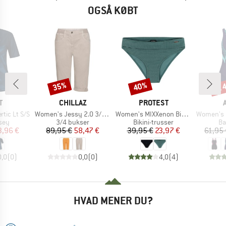
OGSÅ KØBT
til
35%
40%
Rabat
Rabat
Raba
KE
MÆRKE
MÆRKE
T
CHILLAZ
PROTEST
Artikel
Artikel
Artikel
tic Lt S/S
Women's Jessy 2.0 3/4 Pant
Women's MIXXenon Bikini Bottom
Women's Kao
gruppe
Produktgruppe
Produktgruppe
Pr
sey
3/4 bukser
Bikini-trusser
Ba
is
dsat pris
Pris
Nedsat pris
Pris
Nedsat pris
3,96 €
89,95 €
58,47 €
39,95 €
23,97 €
61,95 
0,0
(
0
)
0,0
(
0
)
4,0
(
4
)
HVAD MENER DU?