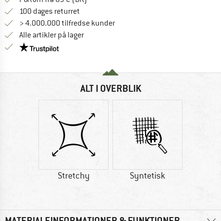
Gå til returretten her Åbnes i en infoboks
100 dages returret
> 4.000.000 tilfredse kunder
Alle artikler på lager
Vi er Trustpilot-certificeret - oplysningerne får du
ALT I OVERBLIK
Stretchy
Syntetisk
MATERIALEINFORMATIONER & FUNKTIONER