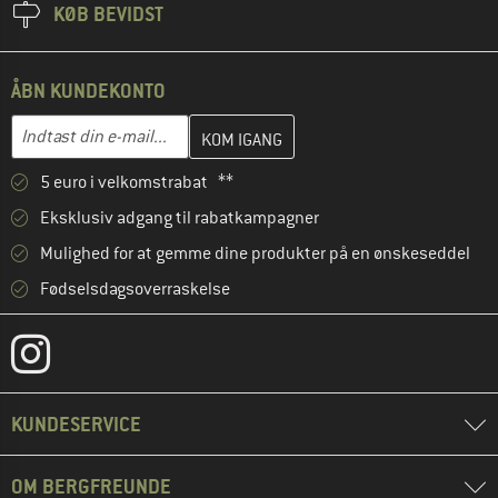
KØB BEVIDST
ÅBN KUNDEKONTO
Indtast din e-mailadresse her, og opret i næste trin din kundekon
E-mail-adresse
5 euro i velkomstrabat **
Eksklusiv adgang til rabatkampagner
Mulighed for at gemme dine produkter på en ønskeseddel
Fødselsdagsoverraskelse
KUNDESERVICE
OM BERGFREUNDE