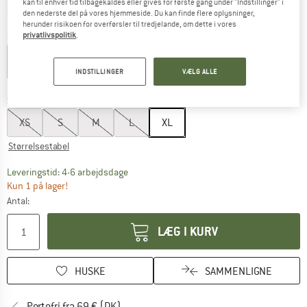
kan til enhver tid tilbagekaldes eller gives for første gang under "Indstillinger" i
Oplysninger om forsendelsesomkostninge
plus Forsendelsesomkostninger
den nederste del på vores hjemmeside. Du kan finde flere oplysninger,
herunder risikoen for overførsler til tredjelande, om dette i vores
privatlivspolitik
.
Farve:
Sapphire / Reflective Silver
INDSTILLINGER
VÆLG ALLE
25%
Størrelse:
XL
XS
S
M
L
XL
Størrelsestabel
Linket åbnes i en infoboks og indeholder he
Leveringstid: 4-6 arbejdsdage
Kun 1 på lager!
Antal:
LÆG I KURV
HUSKE
SAMMENLIGNE
Find oplysninger om forsendelse her! Åb
Portofri fra 69 € (DK)