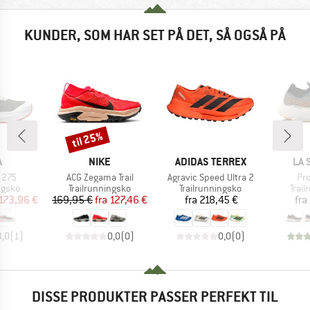
KUNDER, SOM HAR SET PÅ DET, SÅ OGSÅ PÅ
til 25%
Rabat
KE
MÆRKE
MÆRKE
MÆ
A
NIKE
ADIDAS TERREX
LA 
Artikel
Artikel
Art
 275
ACG Zegama Trail
Agravic Speed Ultra 2
Pro
ruppe
Produktgruppe
Produktgruppe
Prod
ngsko
Trailrunningsko
Trailrunningsko
Trai
is
dsat pris
Pris
Nedsat pris
Pris
173,96 €
169,95 €
fra
127,46 €
fra
218,45 €
fra
3,0
(
1
)
0,0
(
0
)
0,0
(
0
)
DISSE PRODUKTER PASSER PERFEKT TIL