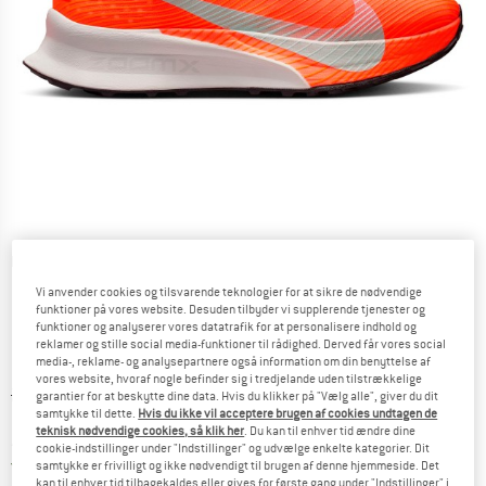
Detaljevisning
Vi anvender cookies og tilsvarende teknologier for at sikre de nødvendige
funktioner på vores website. Desuden tilbyder vi supplerende tjenester og
funktioner og analyserer vores datatrafik for at personalisere indhold og
reklamer og stille social media-funktioner til rådighed. Derved får vores social
media-, reklame- og analysepartnere også information om din benyttelse af
vores website, hvoraf nogle befinder sig i tredjelande uden tilstrækkelige
Original pris :
Pris:
249,95
€
garantier for at beskytte dine data. Hvis du klikker på "Vælg alle", giver du dit
samtykke til dette.
Hvis du ikke vil acceptere brugen af cookies undtagen de
199,96
€
inkl. moms.
teknisk nødvendige cookies, så klik her
. Du kan til enhver tid ændre dine
~
KR
1.494,82
cookie-indstillinger under "Indstillinger" og udvælge enkelte kategorier. Dit
Danmark. Oplysninger om forsendelse
Gratis forsendelse
(DK)
samtykke er frivilligt og ikke nødvendigt til brugen af denne hjemmeside. Det
kan til enhver tid tilbagekaldes eller gives for første gang under "Indstillinger" i