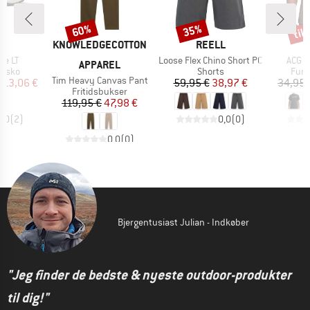
til
60%
35%
Rabat
Rabat
Raba
E
MÆRKE
MÆRKE
PA
KNOWLEDGECOTTON
REELL
Artikel
Artike
te LT
Loose Flex Chino Short PC
ACG Dr
APPAREL
ruppe
Produktgruppe
Prod
ngsko
Shorts
Funk
Artikel
Tim Heavy Canvas Pant
is
dsat pris
Pris
Nedsat pris
113,06 €
59,95 €
38,97 €
34,95 
Produktgruppe
Fritidsbukser
Pris
Nedsat pris
119,95 €
47,98 €
5,0
(
2
)
0,0
(
0
)
0,0
(
0
)
Bjergentusiast Julian - Indkøber
"Jeg finder de bedste & nyeste outdoor-produkter
til dig!"