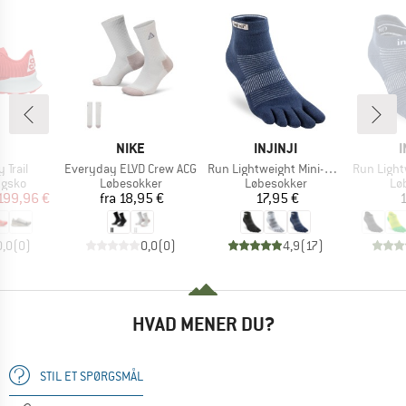
KE
MÆRKE
MÆRKE
NIKE
INJINJI
I
Artikel
Artikel
Artikel
 Trail
Everyday ELVD Crew ACG
Run Lightweight Mini-Crew
Run Lightw
ruppe
Produktgruppe
Produktgruppe
Pr
ngsko
Løbesokker
Løbesokker
Lø
is
dsat pris
Pris
Pris
199,96 €
fra
18,95 €
17,95 €
1
0,0
(
0
)
0,0
(
0
)
4,9
(
17
)
HVAD MENER DU?
STIL ET SPØRGSMÅL