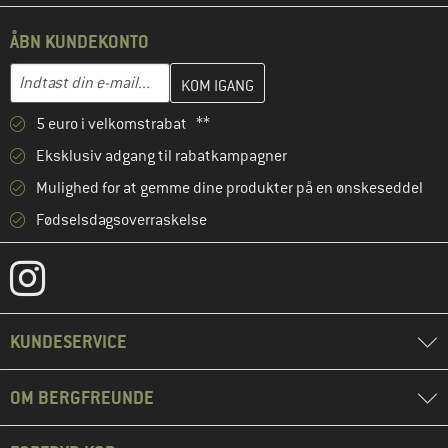
ÅBN KUNDEKONTO
Indtast din e-mailadresse her, og opret i næste trin din kundekon
E-mail-adresse
5 euro i velkomstrabat **
Eksklusiv adgang til rabatkampagner
Mulighed for at gemme dine produkter på en ønskeseddel
Fødselsdagsoverraskelse
KUNDESERVICE
OM BERGFREUNDE