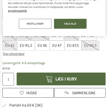
den nederste del på vores hjemmeside. Du kan finde flere oplysninger,
Farve:
Hyper Crimson / White / Total Orange
herunder risikoen for overførsler til tredjelande, om dette i vores
privatlivspolitik
.
20%
INDSTILLINGER
VÆLG ALLE
Vælg en størrelse:
EU
41
EU
42
EU
42,5
EU
43
EU
44
EU
44,5
EU
45
EU
45,5
EU
46
EU
47
EU
47,5
EU
48,5
Størrelsestabel
Linket åbnes i en infoboks og indeholder he
Leveringstid: 4-6 arbejdsdage
Antal:
LÆG I KURV
HUSKE
SAMMENLIGNE
Find oplysninger om forsendelse her! Åb
Portofri fra 69 € (DK)