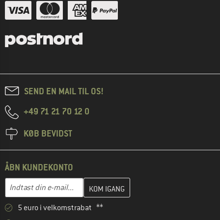
SEND EN MAIL TIL OS!
+49 71 21 70 12 0
KØB BEVIDST
ÅBN KUNDEKONTO
Indtast din e-mailadresse her, og opret i næste trin din kundekon
E-mail-adresse
5 euro i velkomstrabat **