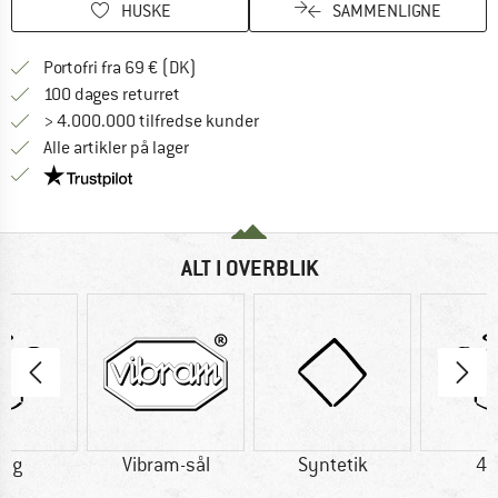
HUSKE
SAMMENLIGNE
Find oplysninger om forsendelse her! Åb
Portofri fra 69 € (DK)
Gå til returretten her Åbnes i en infoboks
100 dages returret
> 4.000.000 tilfredse kunder
Alle artikler på lager
Vi er Trustpilot-certificeret - oplysningerne får du
ALT I OVERBLIK
4 g
Vibram-sål
Syntetik
48