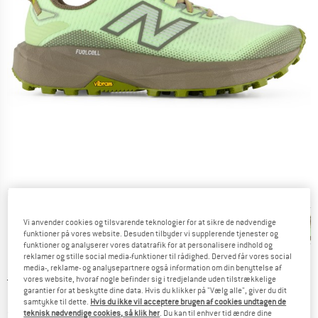
Detaljevisning
Vi anvender cookies og tilsvarende teknologier for at sikre de nødvendige
funktioner på vores website. Desuden tilbyder vi supplerende tjenester og
funktioner og analyserer vores datatrafik for at personalisere indhold og
reklamer og stille social media-funktioner til rådighed. Derved får vores social
media-, reklame- og analysepartnere også information om din benyttelse af
Original pris :
Pris:
149,95
€
vores website, hvoraf nogle befinder sig i tredjelande uden tilstrækkelige
garantier for at beskytte dine data. Hvis du klikker på "Vælg alle", giver du dit
104,97
€
inkl. moms.
samtykke til dette.
Hvis du ikke vil acceptere brugen af cookies undtagen de
~
KR
784,71
teknisk nødvendige cookies, så klik her
. Du kan til enhver tid ændre dine