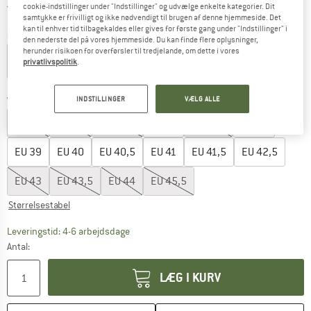
Danmark. Oplysninger om forsendelse
Gratis forsendelse
(DK)
cookie-indstillinger under "Indstillinger" og udvælge enkelte kategorier. Dit
samtykke er frivilligt og ikke nødvendigt til brugen af denne hjemmeside. Det
kan til enhver tid tilbagekaldes eller gives for første gang under "Indstillinger" i
Farve:
Afterglow
den nederste del på vores hjemmeside. Du kan finde flere oplysninger,
herunder risikoen for overførsler til tredjelande, om dette i vores
privatlivspolitik
.
12%
23%
30%
Vælg en størrelse:
INDSTILLINGER
VÆLG ALLE
EU
35
EU
36
EU
36,5
EU
37
EU
37,5
EU
38
EU
39
EU
40
EU
40,5
EU
41
EU
41,5
EU
42,5
EU
43
EU
43,5
EU
44
EU
45,5
Størrelsestabel
Linket åbnes i en infoboks og indeholder he
Leveringstid: 4-6 arbejdsdage
Antal:
LÆG I KURV