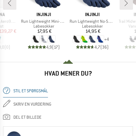
E
MÆRKE
MÆRKE
NA
INJINJI
INJINJI
I
Artikel
Artikel
Artikel
o90 Vest
Run Lightweight Mini-Crew
Run Lightweight No-Show
Trail Mid
tgruppe
Produktgruppe
Produktgruppe
Pro
st
Løbesokker
Løbesokker
Van
is
dsat pris
Pris
Pris
139,27 €
17,95 €
14,95 €
1
+
4
0,0
(
0
)
4,9
(
17
)
4,7
(
36
)
HVAD MENER DU?
STIL ET SPØRGSMÅL
SKRIV EN VURDERING
DEL ET BILLEDE