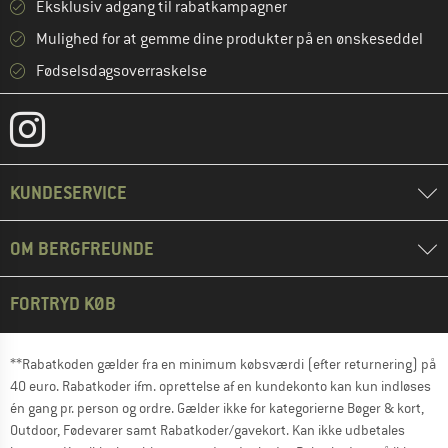
Eksklusiv adgang til rabatkampagner
Mulighed for at gemme dine produkter på en ønskeseddel
Fødselsdagsoverraskelse
KUNDESERVICE
OM BERGFREUNDE
FORTRYD KØB
**Rabatkoden gælder fra en minimum købsværdi (efter returnering) på
40 euro. Rabatkoder ifm. oprettelse af en kundekonto kan kun indløses
én gang pr. person og ordre. Gælder ikke for kategorierne Bøger & kort,
Outdoor, Fødevarer samt Rabatkoder/gavekort. Kan ikke udbetales