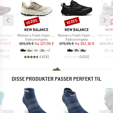
til 20%
til
til 21%
Rabat
Rabat
Raba
RKE
MÆRKE
MÆRKE
MÆR
NEW BALANCE
NEW BALANCE
NEW
Artikel
Artikel
Artikel
dvista 2
Women's Fresh Foam X Hierro V9
Women's Fresh Foam X Hierro V9 GTX
Women's Fresh 
ruppe
Produktgruppe
Produktgruppe
Prod
ngsko
Trailrunningsko
Trailrunningsko
Trai
is
dsat pris
Pris
Nedsat pris
Pris
Nedsat pris
27,96 €
159,95 €
fra
127,96 €
179,95 €
fra
142,16 €
169,95 
+
1
+
2
,7
(
18
)
4,6
(
8
)
0,0
(
0
)
DISSE PRODUKTER PASSER PERFEKT TIL