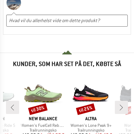
KUNDER, SOM HAR SET PÅ DET, KØBTE SÅ
til 30%
til 25%
til
Rabat
Rabat
Raba
E
MÆRKE
MÆRKE
ON
NEW BALANCE
ALTRA
Artikel
Artikel
Artike
e Ride 5
Women's FuelCell Rebel Trail
Women's Lone Peak 9+
Wome
ruppe
Produktgruppe
Produktgruppe
Prod
ngsko
Trailrunningsko
Trailrunningsko
Trai