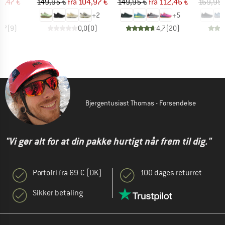
is
dsat pris
Pris
Nedsat pris
Pris
Nedsat pris
4,47 €
149,95 €
fra
104,97 €
149,95 €
fra
112,46 €
169,95 
+
2
+
5
4,7
(
9
)
0,0
(
0
)
4,7
(
20
)
Bjergentusiast Thomas - Forsendelse
"Vi gør alt for at din pakke hurtigt når frem til dig."
Portofri fra 69 € (DK)
100 dages returret
Sikker betaling