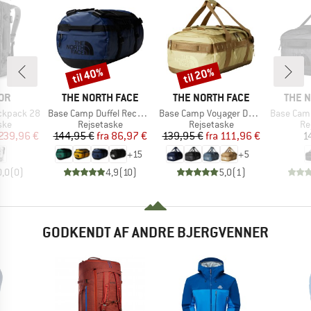
til 40%
til 20%
Rabat
Rabat
E
MÆRKE
MÆRKE
MÆRK
OR
THE NORTH FACE
THE NORTH FACE
THE 
Artikel
Artikel
Artikel
ckpack 28
Base Camp Duffel Recycled Small
Base Camp Voyager Duffel 42L
Base Camp Vo
gruppe
Produktgruppe
Produktgruppe
Pr
ske
Rejsetaske
Rejsetaske
Re
is
dsat pris
Pris
Nedsat pris
Pris
Nedsat pris
239,96 €
144,95 €
fra
86,97 €
139,95 €
fra
111,96 €
1
+
15
+
5
0,0
(
0
)
4,9
(
10
)
5,0
(
1
)
GODKENDT AF ANDRE BJERGVENNER