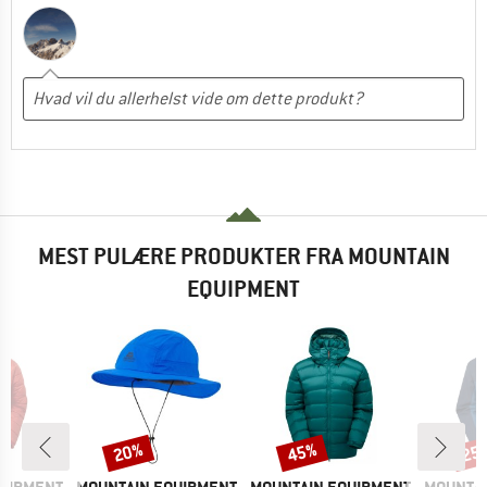
MEST PULÆRE PRODUKTER FRA MOUNTAIN
EQUIPMENT
20%
45%
25
Rabat
Rabat
Raba
MÆRKE
MÆRKE
MÆRKE