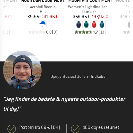
QUIPMENT
MOUNTAIN EQUIPMENT
MOUNTAIN EQUIPMENT
MOUNTAI
Artikel
Artikel
Artik
cket
Aerofoil Boonie
Women's Lightline Jacket
Salt
tgruppe
Produktgruppe
Produktgruppe
Pr
ke
Hat
Dunjakke
Re
is
dsat pris
Pris
Nedsat pris
Pris
Nedsat pris
58,97 €
39,95 €
31,96 €
359,95 €
197,97 €
349,95
5,0
(
3
)
0,0
(
0
)
4,7
(
13
)
Bjergentusiast Julian - Indkøber
"Jeg finder de bedste & nyeste outdoor-produkter
til dig!"
Portofri fra 69 € (DK)
100 dages returret