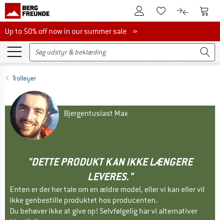
Til kundekontoen
Til 
Til huskesedlen.
Til produk
Up to 50% off now in our summer sale
Up to 50% off now in our summer sale »
Trolleyer
Bjergentusiast Max
"DETTE PRODUKT KAN IKKE LÆNGERE
LEVERES."
Enten er der her tale om en ældre model, eller vi kan eller vil
ikke genbestille produktet hos producenten.
Du behøver ikke at give op! Selvfølgelig har vi alternativer