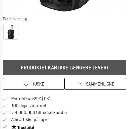
Detaljevisning
PRODUKTET KAN IKKE LÆNGERE LEVERES
HUSKE
SAMMENLIGNE
Find oplysninger om forsendelse her! Åb
Portofri fra 69 € (DK)
Gå til returretten her Åbnes i en infoboks
100 dages returret
> 4.000.000 tilfredse kunder
Alle artikler på lager
Vi er Trustpilot-certificeret - oplysningerne får du