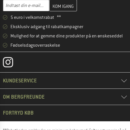
Indtast din e-mailadresse her, og opret i næste trin din kundekon
E-mail-adresse
5 euro i velkomstrabat **
Eksklusiv adgang til rabatkampagner
Mulighed for at gemme dine produkter på en ønskeseddel
Fødselsdagsoverraskelse
KUNDESERVICE
OM BERGFREUNDE
FORTRYD KØB