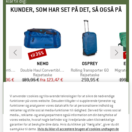
klar til dig:
KUNDER, SOM HAR SET PÅ DET, SÅ OGSÅ PÅ
til 35%
15
Rabat
Raba
E
OX
MÆRKE
NEMO
MÆRKE
OSPREY
MÆ
EAG
tial Top
Artikel
Double Haul Convertible Duffel 55
Artikel
Rolling Transporter 60
Artikel
Migrate Whe
gruppe
hirt
Produktgruppe
Rejsetaske
Produktgruppe
Rejsetaske
Pr
Re
is
dsat pris
55,96 €
189,95 €
fra
Pris
Nedsat pris
123,47 €
259,95 €
Pris
199,95
+
2
,9
(
20
)
0,0
(
0
)
0,0
(
0
)
Vi anvender cookies og tilsvarende teknologier for at sikre de nødvendige
funktioner på vores website. Desuden tilbyder vi supplerende tjenester og
funktioner og analyserer vores datatrafik for at personalisere indhold og
reklamer og stille social media-funktioner til rådighed. Derved får vores social
media-, reklame- og analysepartnere også information om din benyttelse af
vores website, hvoraf nogle befinder sig i tredjelande uden tilstrækkelige
garantier for at beskytte dine data. Hvis du klikker på "Vælg alle", giver du dit
MOUNTAIN EQUIPMENT
-
Wet & Dry Roller Kit
samtykke til dette.
Hvis du ikke vil acceptere brugen af cookies undtagen de