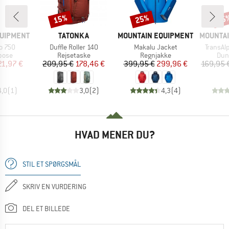
15%
25%
15
Rabat
Rabat
Raba
MÆRKE
MÆRKE
MÆRKE
QUIPMENT
TATONKA
MOUNTAIN EQUIPMENT
MOUNTAI
Artikel
Artikel
Artikel
o 750
Duffle Roller 140
Makalu Jacket
TransAl
ruppe
Produktgruppe
Produktgruppe
Pro
pose
Rejsetaske
Regnjakke
Dun
is
dsat pris
Pris
Nedsat pris
Pris
Nedsat pris
21,97 €
209,95 €
178,46 €
399,95 €
299,96 €
169,95 
4,0
(
1
)
3,0
(
2
)
4,3
(
4
)
HVAD MENER DU?
STIL ET SPØRGSMÅL
SKRIV EN VURDERING
DEL ET BILLEDE