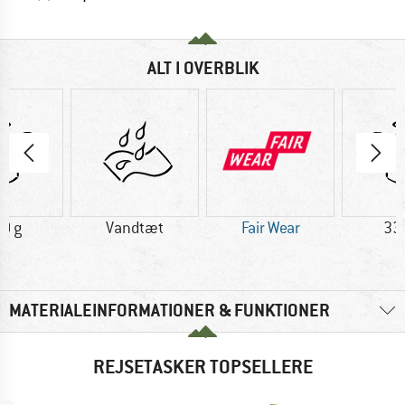
ALT I OVERBLIK
0 g
Vandtæt
Fair Wear
33
MATERIALEINFORMATIONER & FUNKTIONER
REJSETASKER TOPSELLERE