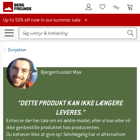
Til kundekontoen
Til 
Til huskesedlen.
Til produk
Up to 50% off now in our summer sale
Up to 50% off now in our summer sale »
Dunjakker
Bjergentusiast Max
"DETTE PRODUKT KAN IKKE LÆNGERE
LEVERES."
Enten er der her tale om en ældre model, eller vi kan eller vil
ikke genbestille produktet hos producenten.
Du behøver ikke at give op! Selvfølgelig har vi alternativer