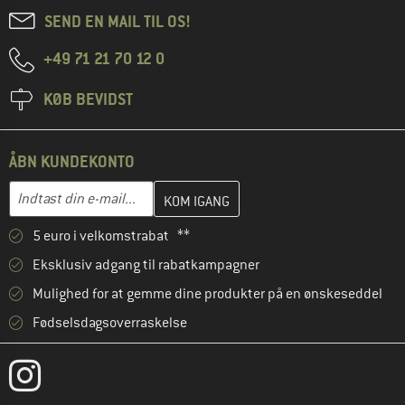
SEND EN MAIL TIL OS!
+49 71 21 70 12 0
KØB BEVIDST
ÅBN KUNDEKONTO
Indtast din e-mailadresse her, og opret i næste trin din kundekon
E-mail-adresse
5 euro i velkomstrabat **
Eksklusiv adgang til rabatkampagner
Mulighed for at gemme dine produkter på en ønskeseddel
Fødselsdagsoverraskelse