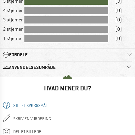
5 stjerner
(3)
4 stjerner
(0)
3 stjerner
(0)
2 stjerner
(0)
1 stjerne
(0)
FORDELE
ANVENDELSESOMRÅDE
HVAD MENER DU?
STIL ET SPØRGSMÅL
SKRIV EN VURDERING
DEL ET BILLEDE