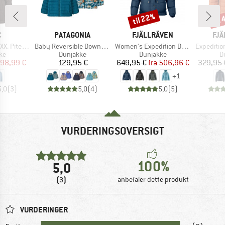
til 22%
til
Rabat
Raba
KE
MÆRKE
MÆRKE
MÆ
C
PATAGONIA
FJÄLLRÄVEN
FJÄ
Artikel
Artikel
Artikel
ea Jacket
Baby Reversible Down Sweater Hoody
Women's Expedition Down Lite Jacket
Expedition 
tgruppe
Produktgruppe
Produktgruppe
P
ke
Dunjakke
Dunjakke
D
is
dsat pris
Pris
Pris
Nedsat pris
98,99 €
129,95 €
649,95 €
fra
506,96 €
329,95 
+
1
5,0
(
3
)
5,0
(
4
)
5,0
(
5
)
VURDERINGSOVERSIGT
100%
5,0
(3)
anbefaler dette produkt
VURDERINGER