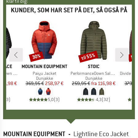
klar til dig:
KUNDER, SOM HAR SET PÅ DET, SÅ OGSÅ PÅ
til 55%
30%
55
Rabat
Rabat
Raba
 FACE
MÆRKE
MOUNTAIN EQUIPMENT
MÆRKE
STOIC
M
A
wn Jacket
Artikel
Paiyu Jacket
Artikel
PerformanceDown SalmiSt. Jacket with Hood
Artikel
Divide Fusio
tgruppe
ke
Produktgruppe
Dunjakke
Produktgruppe
Dunjakke
P
D
is
dsat pris
124,98 €
369,95 €
Pris
Nedsat pris
258,97 €
259,95 €
fra
Pris
Nedsat pris
116,98 €
379,95
4,0
(
3
)
5,0
(
3
)
4,3
(
32
)
MOUNTAIN EQUIPMENT
-
Lightline Eco Jacket