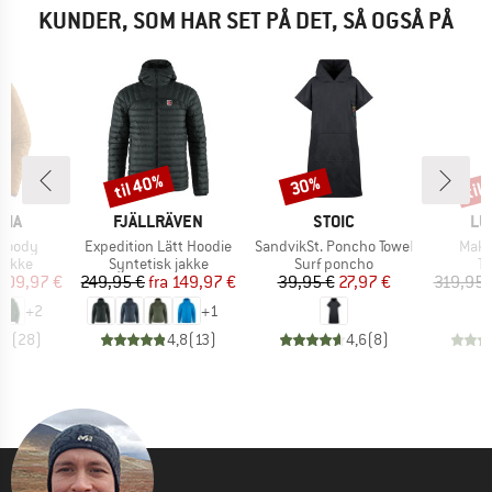
KUNDER, SOM HAR SET PÅ DET, SÅ OGSÅ PÅ
til 40%
til
30%
Rabat
Rabat
Raba
MÆRKE
MÆRKE
MÆ
NIA
FJÄLLRÄVEN
STOIC
LU
Artikel
Artikel
Artik
 Hoody
Expedition Lätt Hoodie
SandvikSt. Poncho Towel
Makk
ruppe
Produktgruppe
Produktgruppe
Pr
jakke
Syntetisk jakke
Surf poncho
Tu
is
dsat pris
Pris
Nedsat pris
Pris
Nedsat pris
209,97 €
249,95 €
fra
149,97 €
39,95 €
27,97 €
319,95 
+
2
+
1
,7
(
28
)
4,8
(
13
)
4,6
(
8
)