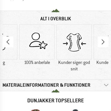
ALT I OVERBLIK
0 g
100% anbefale
Kunder siger: god
Kunder s
snit
MATERIALEINFORMATIONER & FUNKTIONER
DUNJAKKER TOPSELLERE