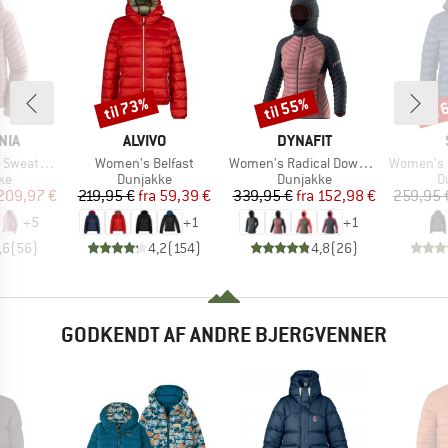
til 73%
til 55%
til
Rabat
Rabat
Raba
MÆRKE
MÆRKE
NIA
ALVIVO
DYNAFIT
Artikel
Artikel
Artikel
er Hoody
Women's Belfast
Women's Radical Down Hood Jacket
Women's PerformanceDo
tgruppe
Produktgruppe
Produktgruppe
P
ke
Dunjakke
Dunjakke
D
is
dsat pris
Pris
Nedsat pris
Pris
Nedsat pris
209,97 €
219,95 €
fra
59,39 €
339,95 €
fra
152,98 €
259,95 
+
5
+
1
+
1
,6
(
56
)
4,2
(
154
)
4,8
(
26
)
GODKENDT AF ANDRE BJERGVENNER