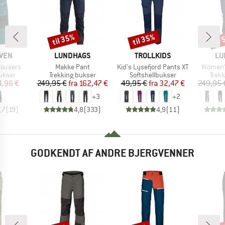
til 35%
til 35%
til
Rabat
Rabat
Raba
MÆRKE
MÆRKE
MÆ
ÄVEN
LUNDHAGS
TROLLKIDS
LU
Artikel
Artikel
Artikel
rousers
Makke Pant
Kid's Lysefjord Pants XT
Women'
uppe
Produktgruppe
Produktgruppe
Prod
ukser
Trekking bukser
Softshellbukser
Trek
is
dsat pris
Pris
Nedsat pris
Pris
Nedsat pris
4,96 €
249,95 €
fra
162,47 €
49,95 €
fra
32,47 €
249,95 
+
3
+
2
,7
(
19
)
4,8
(
333
)
4,9
(
11
)
GODKENDT AF ANDRE BJERGVENNER