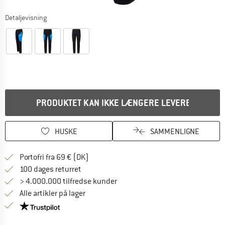
Detaljevisning
PRODUKTET KAN IKKE LÆNGERE LEVERES
HUSKE
SAMMENLIGNE
Find oplysninger om forsendelse her! Åb
Portofri fra 69 € (DK)
Gå til returretten her Åbnes i en infoboks
100 dages returret
> 4.000.000 tilfredse kunder
Alle artikler på lager
Vi er Trustpilot-certificeret - oplysningerne får du