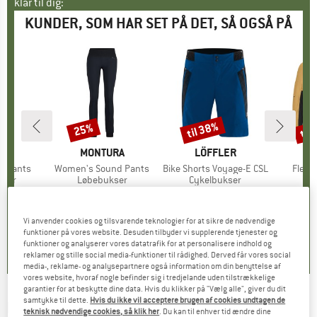
klar til dig:
KUNDER, SOM HAR SET PÅ DET, SÅ OGSÅ PÅ
til 38%
til
25%
Rabat
Rabat
Raba
KE
N
MÆRKE
MONTURA
MÆRKE
LÖFFLER
M
O
c Pants
Artikel
Women's Sound Pants
Artikel
Bike Shorts Voyage-E CSL
Artike
Fleec
gruppe
kser
Produktgruppe
Løbebukser
Produktgruppe
Cykelbukser
Pr
Fl
is
dsat pris
77,97 €
88,95 €
Pris
Nedsat pris
66,71 €
169,95 €
fra
Pris
Nedsat pris
105,37 €
219,95 
Vi anvender cookies og tilsvarende teknologier for at sikre de nødvendige
5,0
(
3
)
4,6
(
19
)
5,0
(
3
)
funktioner på vores website. Desuden tilbyder vi supplerende tjenester og
funktioner og analyserer vores datatrafik for at personalisere indhold og
reklamer og stille social media-funktioner til rådighed. Derved får vores social
media-, reklame- og analysepartnere også information om din benyttelse af
vores website, hvoraf nogle befinder sig i tredjelande uden tilstrækkelige
garantier for at beskytte dine data. Hvis du klikker på "Vælg alle", giver du dit
samtykke til dette.
Hvis du ikke vil acceptere brugen af cookies undtagen de
MONTURA
-
Speed Style Pants - Turbukser
teknisk nødvendige cookies, så klik her
. Du kan til enhver tid ændre dine