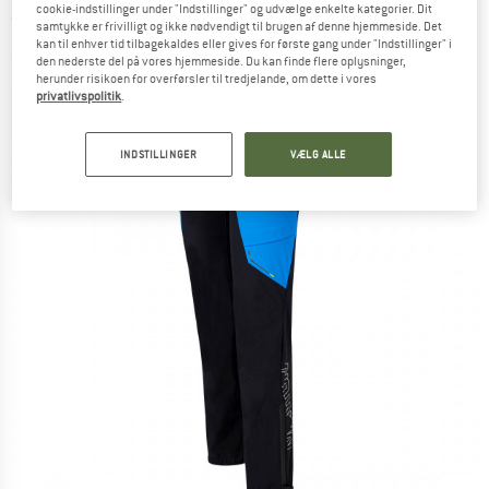
cookie-indstillinger under "Indstillinger" og udvælge enkelte kategorier. Dit
(0)
samtykke er frivilligt og ikke nødvendigt til brugen af denne hjemmeside. Det
kan til enhver tid tilbagekaldes eller gives for første gang under "Indstillinger" i
den nederste del på vores hjemmeside. Du kan finde flere oplysninger,
herunder risikoen for overførsler til tredjelande, om dette i vores
privatlivspolitik
.
INDSTILLINGER
VÆLG ALLE