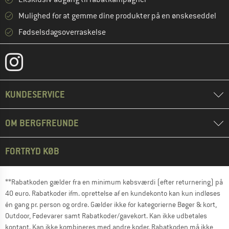
Mulighed for at gemme dine produkter på en ønskeseddel
Fødselsdagsoverraskelse
KUNDESERVICE
OM BERGFREUNDE
FORTRYD KØB
**Rabatkoden gælder fra en minimum købsværdi (efter returnering) på
40 euro. Rabatkoder ifm. oprettelse af en kundekonto kan kun indløses
én gang pr. person og ordre. Gælder ikke for kategorierne Bøger & kort,
Outdoor, Fødevarer samt Rabatkoder/gavekort. Kan ikke udbetales
kontant. Kan ikke kombineres med andre koder. Rabatkoden må ikke