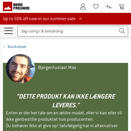
Til kundekontoen
Til 
Til huskesedlen.
Til produk
Up to 50% off now in our summer sale
Up to 50% off now in our summer sale »
Tourbukser
Bjergentusiast Max
"DETTE PRODUKT KAN IKKE LÆNGERE
LEVERES."
Enten er der her tale om en ældre model, eller vi kan eller vil
ikke genbestille produktet hos producenten.
Du behøver ikke at give op! Selvfølgelig har vi alternativer