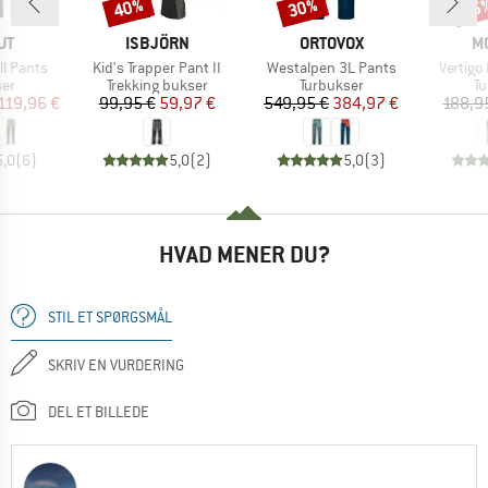
40%
30%
25
Rabat
Rabat
Raba
E
MÆRKE
MÆRKE
M
UT
ISBJÖRN
ORTOVOX
M
Artikel
Artikel
Artikel
ll Pants
Kid's Trapper Pant II
Westalpen 3L Pants
Vertigo
tgruppe
Produktgruppe
Produktgruppe
Pr
ser
Trekking bukser
Turbukser
Tu
is
dsat pris
Pris
Nedsat pris
Pris
Nedsat pris
119,96 €
99,95 €
59,97 €
549,95 €
384,97 €
188,9
5,0
(
6
)
5,0
(
2
)
5,0
(
3
)
HVAD MENER DU?
STIL ET SPØRGSMÅL
SKRIV EN VURDERING
DEL ET BILLEDE