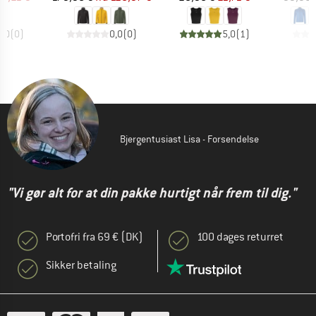
0,0
(
0
)
0,0
(
0
)
5,0
(
1
)
Bjergentusiast Lisa - Forsendelse
"Vi gør alt for at din pakke hurtigt når frem til dig."
Portofri fra 69 € (DK)
100 dages returret
Sikker betaling