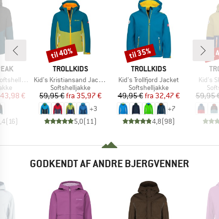
til 40%
til 35%
til
Rabat
Rabat
Raba
MÆRKE
MÆRKE
MÆ
PEAK
TROLLKIDS
TROLLKIDS
TR
Artikel
Artikel
Artikel
Light Jacket
Kid's Kristiansand Jacket
Kid's Trollfjord Jacket
Kid's S
ruppe
Produktgruppe
Produktgruppe
Pro
jakke
Softshelljakke
Softshelljakke
Soft
is
dsat pris
Pris
Nedsat pris
Pris
Nedsat pris
43,98 €
59,95 €
fra
35,97 €
49,95 €
fra
32,47 €
59,95 
+
3
+
7
,4
(
16
)
5,0
(
11
)
4,8
(
98
)
GODKENDT AF ANDRE BJERGVENNER