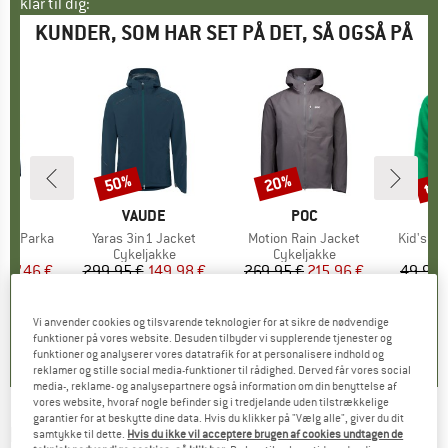
klar til dig:
KUNDER, SOM HAR SET PÅ DET, SÅ OGSÅ PÅ
til
50%
20%
Rabat
Rabat
Raba
KE
E
MÆRKE
VAUDE
MÆRKE
POC
MÆ
TR
pe Parka
Artikel
Yaras 3in1 Jacket
Artikel
Motion Rain Jacket
Artikel
Kid's St
tgruppe
kke
Produktgruppe
Cykeljakke
Produktgruppe
Cykeljakke
Pr
Fl
is
dsat pris
127,46 €
299,95 €
Pris
Nedsat pris
149,98 €
269,95 €
Pris
Nedsat pris
215,96 €
49,95 
+
1
,7
(
12
)
4,0
(
4
)
3,5
(
2
)
Vi anvender cookies og tilsvarende teknologier for at sikre de nødvendige
funktioner på vores website. Desuden tilbyder vi supplerende tjenester og
funktioner og analyserer vores datatrafik for at personalisere indhold og
reklamer og stille social media-funktioner til rådighed. Derved får vores social
media-, reklame- og analysepartnere også information om din benyttelse af
vores website, hvoraf nogle befinder sig i tredjelande uden tilstrækkelige
garantier for at beskytte dine data. Hvis du klikker på "Vælg alle", giver du dit
MONTURA
-
Air Active Hoody Jacket -
samtykke til dette.
Hvis du ikke vil acceptere brugen af cookies undtagen de