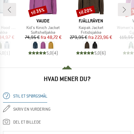
til 35%
til 20%
til
Rabat
Rabat
Raba
KE
MÆRKE
MÆRKE
VAUDE
FJÄLLRÄVEN
Artikel
Artikel
Artikel
t Softshell
Kid's Kinich Jacket
Kaipak Jacket
Women's 
ruppe
Produktgruppe
Produktgruppe
Pr
jakke
Softshelljakke
Fritidsjakke
Cy
is
dsat pris
Pris
Nedsat pris
Pris
Nedsat pris
34,97 €
74,95 €
fra
48,72 €
279,95 €
fra
223,96 €
119,95
5,0
(
1
)
5,0
(
4
)
5,0
(
6
)
HVAD MENER DU?
STIL ET SPØRGSMÅL
SKRIV EN VURDERING
DEL ET BILLEDE