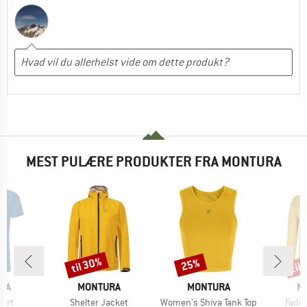
MEST PULÆRE PRODUKTER FRA MONTURA
til 30%
til
25%
Rabat
Rabat
Raba
E
MÆRKE
MÆRKE
M
RA
MONTURA
MONTURA
M
Artikel
Artikel
Artike
hirt
Shelter Jacket
Women's Shiva Tank Top
Fadis