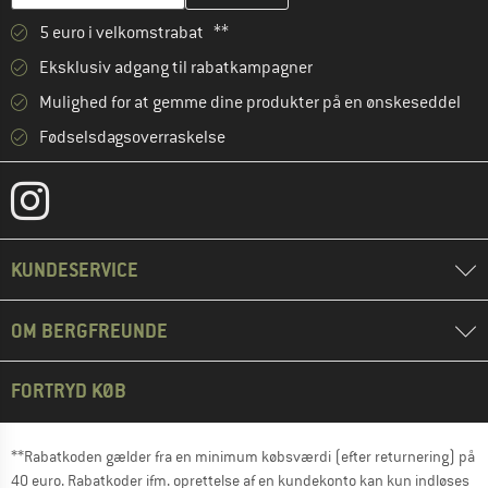
5 euro i velkomstrabat **
Eksklusiv adgang til rabatkampagner
Mulighed for at gemme dine produkter på en ønskeseddel
Fødselsdagsoverraskelse
KUNDESERVICE
OM BERGFREUNDE
FORTRYD KØB
**Rabatkoden gælder fra en minimum købsværdi (efter returnering) på
40 euro. Rabatkoder ifm. oprettelse af en kundekonto kan kun indløses