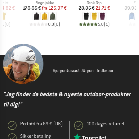
ruppe
Produktgruppe
Produktgruppe
Pr
shirt
Regnjakke
Tank Top
Fl
is
dsat pris
Pris
Nedsat pris
Pris
Nedsat pris
44,82 €
179,95 €
fra
125,97 €
28,95 €
21,71 €
99,95 
0,0
(
0
)
0,0
(
0
)
5,0
(
1
)
Bjergentusiast Jürgen - Indkøber
"Jeg finder de bedste & nyeste outdoor-produkter
til dig!"
Portofri fra 69 € (DK)
100 dages returret
Sikker betaling