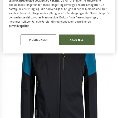
teknisk nødvendige cookies, så klik her
. Du kan til enhver tid ændre dine
Softshelljakke
cookie-indstillinger under "Indstillinger" og udvælge enkelte kategorier. Dit
samtykke er frivilligt og ikke nødvendigt til brugen af denne hjemmeside. Det
(0)
kan til enhver tid tilbagekaldes eller gives for første gang under "Indstillinger" i
den nederste del på vores hjemmeside. Du kan finde flere oplysninger,
herunder risikoen for overførsler til tredjelande, om dette i vores
privatlivspolitik
.
INDSTILLINGER
VÆLG ALLE