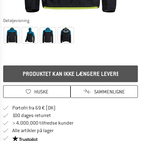
Detaljevisning
PRODUKTET KAN IKKE LÆNGERE LEVERES
HUSKE
SAMMENLIGNE
Find oplysninger om forsendelse her! Åb
Portofri fra 69 € (DK)
Gå til returretten her Åbnes i en infoboks
100 dages returret
> 4.000.000 tilfredse kunder
Alle artikler på lager
Vi er Trustpilot-certificeret - oplysningerne får du