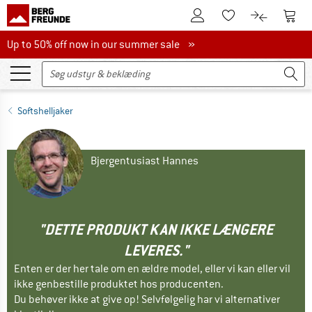
Til kundekontoen
Til 
Til huskesedlen.
Til produk
Up to 50% off now in our summer sale
Up to 50% off now in our summer sale »
Softshelljaker
Bjergentusiast Hannes
"DETTE PRODUKT KAN IKKE LÆNGERE
LEVERES."
Enten er der her tale om en ældre model, eller vi kan eller vil
ikke genbestille produktet hos producenten.
Du behøver ikke at give op! Selvfølgelig har vi alternativer