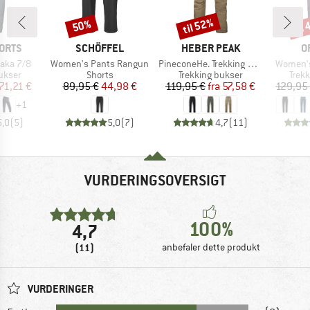
til 52%
til
50%
Rabat
Rabat
Raba
MÆRKE
MÆRKE
M
ORTS
SCHÖFFEL
HEBER PEAK
O
Artikel
Artikel
Artikel
aka 7/8
Women's Pants Rangun
PineconeHe. Trekking Pants II
Women's
uppe
Produktgruppe
Produktgruppe
Prod
ukser
Shorts
Trekking bukser
Trek
is
dsat pris
Pris
Nedsat pris
Pris
Nedsat pris
71,21 €
89,95 €
44,98 €
119,95 €
fra
57,58 €
129,95
+
1
5,0
(
5
)
5,0
(
7
)
4,7
(
11
)
VURDERINGSOVERSIGT
100%
4,7
(11)
anbefaler dette produkt
VURDERINGER