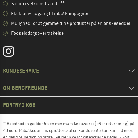
5 euro i velkomstrabat **
Eksklusiv adgang til rabatkampagner
Mulighed for at gemme dine produkter på en ønskeseddel
Fødselsdagsoverraskelse
KUNDESERVICE
OM BERGFREUNDE
FORTRYD KØB
**Rabatkoden gælder fra en minimum købsværdi (efter returnering) på
40 euro. Rabatkoder ifm. oprettelse af en kundekonto kan kun indløses
én gang pr. person og ordre. Gælder ikke for kategorierne Bøger & kort,