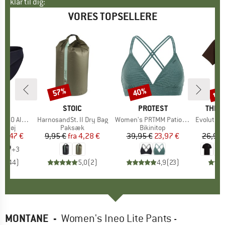
klar til dig:
VORES TOPSELLERE
til
57%
40%
Rabat
Rabat
Raba
KE
C
MÆRKE
STOIC
MÆRKE
PROTEST
MÆR
THE 
enSt. Brief
Artikel
HarnosandSt. II Dry Bag
Artikel
Women's PRTMM Patio Triangle
Artikel
Evolution Simpl
uppe
ertøj
Produktgruppe
Paksæk
Produktgruppe
Bikinitop
is
dsat pris
24,47 €
9,95 €
fra
Pris
Nedsat pris
4,28 €
39,95 €
Pris
Nedsat pris
23,97 €
26,95 
+
3
,8
(
44
)
5,0
(
2
)
4,9
(
23
)
MONTANE
-
Women's Ineo Lite Pants -