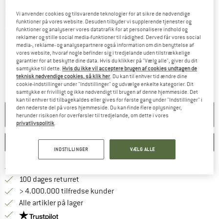
Vi anvender cookies og tilsvarende teknologier for at sikre de nødvendige
funktioner på vores website. Desuden tilbyder vi supplerende tjenester og
funktioner og analyserer vores datatrafik for at personalisere indhold og
Detaljevisning
reklamer og stille social media-funktioner til rådighed. Derved får vores social
media-, reklame- og analysepartnere også information om din benyttelse af
vores website, hvoraf nogle befinder sig i tredjelande uden tilstrækkelige
garantier for at beskytte dine data. Hvis du klikker på "Vælg alle", giver du dit
samtykke til dette.
Hvis du ikke vil acceptere brugen af cookies undtagen de
teknisk nødvendige cookies, så klik her
. Du kan til enhver tid ændre dine
cookie-indstillinger under "Indstillinger" og udvælge enkelte kategorier. Dit
samtykke er frivilligt og ikke nødvendigt til brugen af denne hjemmeside. Det
kan til enhver tid tilbagekaldes eller gives for første gang under "Indstillinger" i
den nederste del på vores hjemmeside. Du kan finde flere oplysninger,
PRODUKTET KAN IKKE LÆNGERE LEVERES
herunder risikoen for overførsler til tredjelande, om dette i vores
privatlivspolitik
.
HUSKE
SAMMENLIGNE
INDSTILLINGER
VÆLG ALLE
Find oplysninger om forsendelse her! Åb
Portofri fra 69 € (DK)
Gå til returretten her Åbnes i en infoboks
100 dages returret
> 4.000.000 tilfredse kunder
Alle artikler på lager
Vi er Trustpilot-certificeret - oplysningerne får du