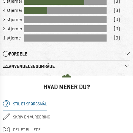
5 stjerner
(8)
4 stjerner
(3)
3 stjerner
(0)
2 stjerner
(0)
1 stjerne
(0)
FORDELE
ANVENDELSESOMRÅDE
HVAD MENER DU?
STIL ET SPØRGSMÅL
SKRIV EN VURDERING
DEL ET BILLEDE