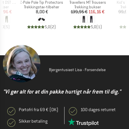
Artikel
Artikel
Artikel
 DST Pant
Z-Pole Pole Tip Protectors
Travellers MT Trousers
Kid's T
uppe
Produktgruppe
Produktgruppe
Prod
ukser
Trekkingstav-tilbehør
Trekking bukser
Trek
is
dsat pris
Pris
Pris
Nedsat pris
9,96 €
8,00 €
139,95 €
116,16 €
99,95
5,0
(
5
)
5,0
(
2
)
5,0
(
1
)
Bjergentusiast Lisa - Forsendelse
"Vi gør alt for at din pakke hurtigt når frem til dig."
Portofri fra 69 € (DK)
100 dages returret
Sikker betaling