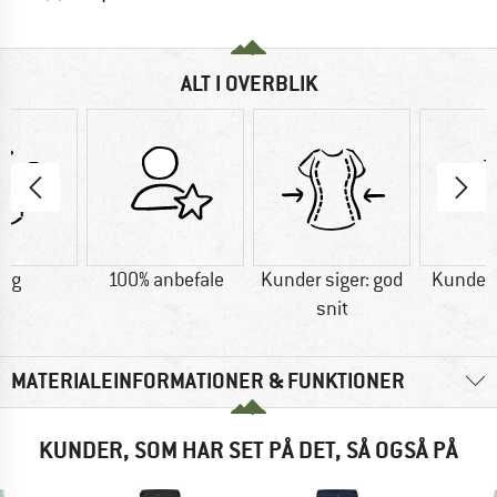
ALT I OVERBLIK
0 g
100% anbefale
Kunder siger: god
Kunder s
snit
MATERIALEINFORMATIONER & FUNKTIONER
KUNDER, SOM HAR SET PÅ DET, SÅ OGSÅ PÅ