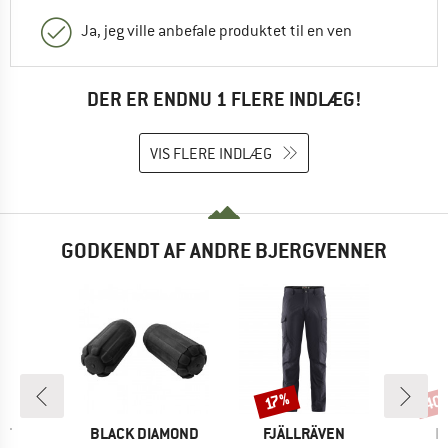
Ja, jeg ville anbefale produktet til en ven
DER ER ENDNU 1 FLERE INDLÆG!
VIS FLERE INDLÆG
GODKENDT AF ANDRE BJERGVENNER
40
Rabat
Raba
17%
E
MÆRKE
MÆRKE
M
IT
BLACK DIAMOND
FJÄLLRÄVEN
I