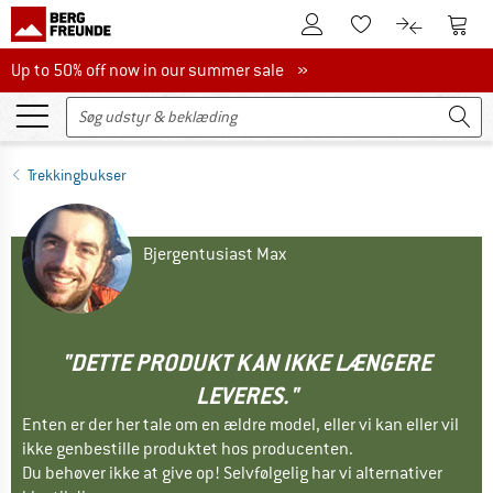
Til kundekontoen
Til 
Til huskesedlen.
Til produk
Up to 50% off now in our summer sale
Up to 50% off now in our summer sale »
Trekkingbukser
Bjergentusiast Max
"DETTE PRODUKT KAN IKKE LÆNGERE
LEVERES."
Enten er der her tale om en ældre model, eller vi kan eller vil
ikke genbestille produktet hos producenten.
Du behøver ikke at give op! Selvfølgelig har vi alternativer