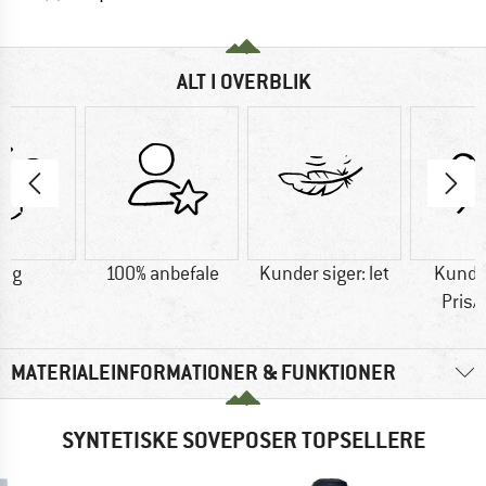
ALT I OVERBLIK
0 g
100% anbefale
Kunder siger: let
Kunder
Pris/
MATERIALEINFORMATIONER & FUNKTIONER
SYNTETISKE SOVEPOSER TOPSELLERE