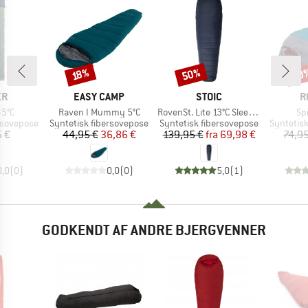
50%
30
Rabat
Rabat
Raba
18%
E
MÆRKE
MÆRKE
M
ER
EASY CAMP
STOIC
R
Artikel
Artikel
Art
-5°C
Raven I Mummy 5°C
RovenSt. Lite 13°C Sleeping Bag
Spi
e
Produktgruppe
Produktgruppe
Produktg
rsovepose
Syntetisk fibersovepose
Syntetisk fibersovepose
Syntetis
is
Pris
Nedsat pris
Pris
Nedsat pris
5 €
44,95 €
36,86 €
139,95 €
fra
69,98 €
74,95
0,0
(
0
)
0,0
(
0
)
5,0
(
1
)
GODKENDT AF ANDRE BJERGVENNER