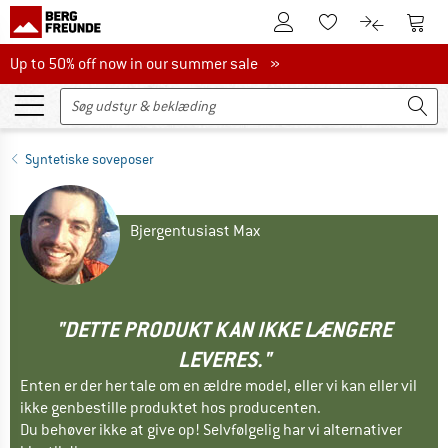
Til kundekontoen
Til 
Til huskesedlen.
Til produk
Up to 50% off now in our summer sale
Up to 50% off now in our summer sale »
Syntetiske soveposer
Bjergentusiast Max
"DETTE PRODUKT KAN IKKE LÆNGERE
LEVERES."
Enten er der her tale om en ældre model, eller vi kan eller vil
ikke genbestille produktet hos producenten.
Du behøver ikke at give op! Selvfølgelig har vi alternativer