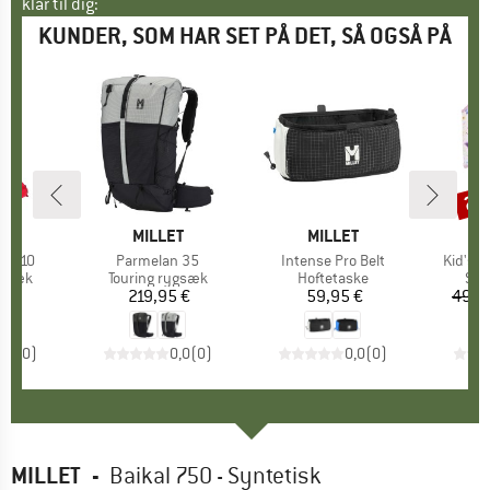
klar til dig:
KUNDER, SOM HAR SET PÅ DET, SÅ OGSÅ PÅ
25
Raba
KE
T
MÆRKE
MILLET
MÆRKE
MILLET
M
MI
45+10
Artikel
Parmelan 35
Artikel
Intense Pro Belt
Artikel
Kid's 
ruppe
ygsæk
Produktgruppe
Touring rygsæk
Produktgruppe
Hoftetaske
Pro
Sv
5 €
is
219,95 €
Pris
59,95 €
Pris
49,9
0,0
(
0
)
0,0
(
0
)
0,0
(
0
)
MILLET
-
Baikal 750 - Syntetisk