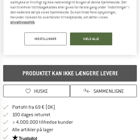
samtykke er frivilligt og ikke nødvendigt til brugen af denne hjemmeside. Det
kan til enhver tid tilbagekaldes eller gives for første gang under "Indstillinger" i
den nederste del på vores hjemmeside. Du kan finde flere oplysninger,
herunder risikoen for overførsler til tredjelande, om dette i vores
Detaljevisning
privatlivspolitik
.
INDSTILLINGER
VÆLG ALLE
PRODUKTET KAN IKKE LÆNGERE LEVERES
HUSKE
SAMMENLIGNE
Find oplysninger om forsendelse her! Åb
Portofri fra 69 € (DK)
Gå til returretten her Åbnes i en infoboks
100 dages returret
> 4.000.000 tilfredse kunder
Alle artikler på lager
Vi er Trustpilot-certificeret - oplysningerne får du