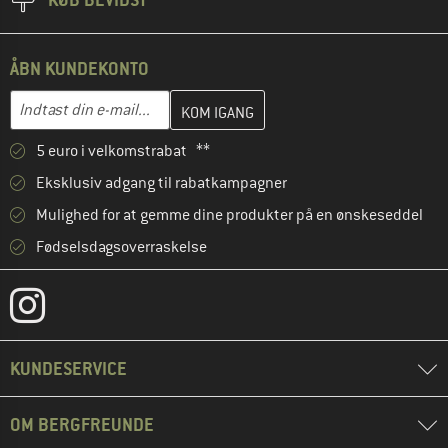
ÅBN KUNDEKONTO
Indtast din e-mailadresse her, og opret i næste trin din kundekon
E-mail-adresse
5 euro i velkomstrabat **
Eksklusiv adgang til rabatkampagner
Mulighed for at gemme dine produkter på en ønskeseddel
Fødselsdagsoverraskelse
KUNDESERVICE
OM BERGFREUNDE