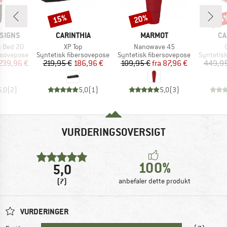
15%
20%
15
Rabat
Rabat
Raba
MÆRKE
MÆRKE
M
SIGNS
CARINTHIA
MARMOT
CA
Artikel
Artikel
A
y Bed 20
XP Top
Nanowave 45
e
Produktgruppe
Produktgruppe
Produktg
rsovepose
Syntetisk fibersovepose
Syntetisk fibersovepose
Syntetis
is
dsat pris
Pris
Nedsat pris
Pris
Nedsat pris
239,96 €
219,95 €
186,96 €
109,95 €
fra
87,96 €
449,95
5,0
(
2
)
5,0
(
1
)
5,0
(
3
)
VURDERINGSOVERSIGT
100%
5,0
(7)
anbefaler dette produkt
VURDERINGER