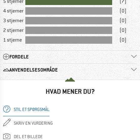
5 stjerner
(7)
4 stjerner
(0)
3 stjerner
(0)
2 stjerner
(0)
1 stjerne
(0)
FORDELE
ANVENDELSESOMRÅDE
HVAD MENER DU?
STIL ET SPØRGSMÅL
SKRIV EN VURDERING
DEL ET BILLEDE