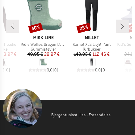
40%
25%
60
Rabat
Rabat
Raba
E
MÆRKE
MÆRKE
M
T
MIKK-LINE
MILLET
MI
Artikel
Artikel
Artikel
ht Hoodie
Kid's Wellies Dragon Barefoot
Kamet XCS Light Pant
Kid's Summer
ruppe
Produktgruppe
Produktgruppe
jakke
Gummistøvler
Turbukser
is
dsat pris
Pris
Nedsat pris
Pris
Nedsat pris
103,97 €
49,95 €
29,97 €
149,95 €
112,46 €
34,9
0,0
(
0
)
0,0
(
0
)
0,0
(
0
)
Bjergentusiast Lisa - Forsendelse