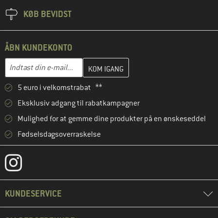
KØB BEVIDST
ÅBN KUNDEKONTO
Indtast din e-mailadresse her, og opret i næste trin din kundekon
E-mail-adresse
5 euro i velkomstrabat **
Eksklusiv adgang til rabatkampagner
Mulighed for at gemme dine produkter på en ønskeseddel
Fødselsdagsoverraskelse
KUNDESERVICE