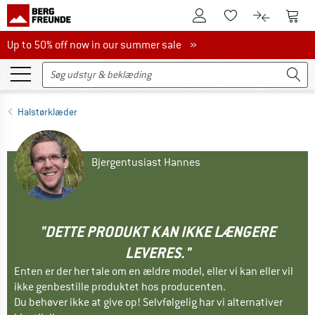
Til kundekontoen
Til 
Til huskesedlen.
Til produk
Up to 50% off now in our summer sale
Up to 50% off now in our summer sale »
Halstørklæder
Bjergentusiast Hannes
"DETTE PRODUKT KAN IKKE LÆNGERE
LEVERES."
Enten er der her tale om en ældre model, eller vi kan eller vil
ikke genbestille produktet hos producenten.
Du behøver ikke at give op! Selvfølgelig har vi alternativer