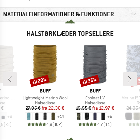
MATERIALEINFORMATIONER & FUNKTIONER
HALSTØRKLÆDER TOPSELLERE
til 20%
til 35%
til
Rabat
Rabat
Raba
KE
MÆRKE
MÆRKE
F
BUFF
BUFF
Artikel
Artikel
Artikel
no Wool
Lightweight Merino Wool
Coolnet UV
Merino150 Sad
gruppe
Produktgruppe
Produktgruppe
P
sse
Halsedisse
Halsedisse
T
is
Pris
Nedsat pris
Pris
Nedsat pris
 €
27,95 €
fra
22,36 €
19,95 €
fra
12,97 €
24,95 
+
8
+
14
+
6
,8
(
23
)
4,8
(
107
)
4,7
(
11
)