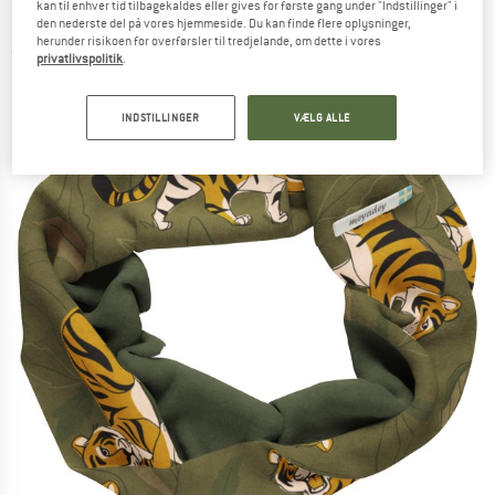
kan til enhver tid tilbagekaldes eller gives for første gang under "Indstillinger" i
Halsedisse
den nederste del på vores hjemmeside. Du kan finde flere oplysninger,
herunder risikoen for overførsler til tredjelande, om dette i vores
(0)
privatlivspolitik
.
INDSTILLINGER
VÆLG ALLE