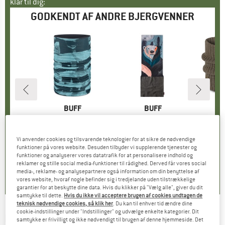
klar til dig:
GODKENDT AF ANDRE BJERGVENNER
KE
.
MÆRKE
BUFF
MÆRKE
BUFF
tor +
Artikel
Reversible Polar Buff
Artikel
Kid's Polar
Artikel
Knitted Neckwa
tgruppe
sse
Produktgruppe
Halsedisse
Produktgruppe
Halsedisse
Pr
Ha
is
dsat pris
,96 €
28,45 €
Pris
27,50 €
Pris
Vi anvender cookies og tilsvarende teknologier for at sikre de nødvendige
funktioner på vores website. Desuden tilbyder vi supplerende tjenester og
+
3
+
6
funktioner og analyserer vores datatrafik for at personalisere indhold og
5,0
(
3
)
5,0
(
3
)
5,0
(
1
)
reklamer og stille social media-funktioner til rådighed. Derved får vores social
media-, reklame- og analysepartnere også information om din benyttelse af
vores website, hvoraf nogle befinder sig i tredjelande uden tilstrækkelige
garantier for at beskytte dine data. Hvis du klikker på "Vælg alle", giver du dit
samtykke til dette.
Hvis du ikke vil acceptere brugen af cookies undtagen de
teknisk nødvendige cookies, så klik her
. Du kan til enhver tid ændre dine
cookie-indstillinger under "Indstillinger" og udvælge enkelte kategorier. Dit
MEYADEY
-
Kid's Scarf Tube Sweat -
samtykke er frivilligt og ikke nødvendigt til brugen af denne hjemmeside. Det