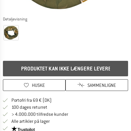
Detaljevisning
PRODUKTET KAN IKKE LÆNGERE LEVERES
HUSKE
SAMMENLIGNE
Find oplysninger om forsendelse her! Åb
Portofri fra 69 € (DK)
Gå til returretten her Åbnes i en infoboks
100 dages returret
> 4.000.000 tilfredse kunder
Alle artikler på lager
Vi er Trustpilot-certificeret - oplysningerne får du