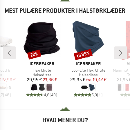
MEST PULÆRE PRODUKTER I HALSTØRKLÆDER
til 35%
til
22%
Rabat
Rabat
Raba
RKE
MÆRKE
MÆRKE
M
ICEBREAKER
ICEBREAKER
M
Artikel
Artikel
Artikel
loud 6
Flexi Chute
Cool-Lite Flexi Chute
Mammut Nec
ktgruppe
Produktgruppe
Produktgruppe
P
er
Halsedisse
Halsedisse
T
is
dsat pris
Pris
Nedsat pris
Pris
Nedsat pris
127,96 €
29,95 €
23,36 €
29,95 €
fra
19,47 €
21,95 
+
9
,7
(
48
)
4,6
(
49
)
5,0
(
1
)
HVAD MENER DU?