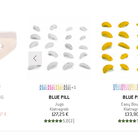
+
1
MÆRKE
MÆRKE
NG
BLUE PILL
BLUE P
Artikel
Artikel
Jugs
Easy Bou
pe
Produktgruppe
Produk
Klatregreb
Klatreg
 pris
Pris
Pr
37 €
127,25 €
133,9
)
5,0
(
2
)