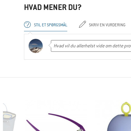
HVAD MENER DU?
STIL ET SPØRGSMÅL
SKRIV EN VURDERING