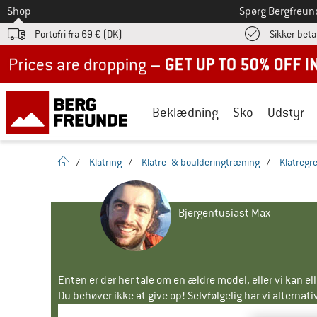
Til
Shop
Spørg Bergfreun
Portofri fra 69 € (DK)
Sikker beta
Up to 50% off now in our summer sale
Beklædning
Sko
Udstyr
Hjemmeside
/
Klatring
/
Klatre- & boulderingtræning
/
Klatregr
Bjergentusiast Max
Enten er der her tale om en ældre model, eller vi kan e
Du behøver ikke at give op! Selvfølgelig har vi alternative