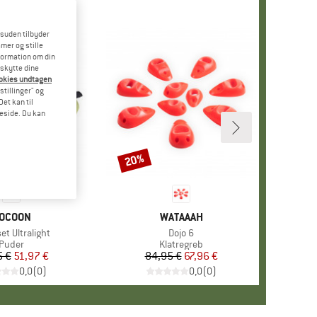
esuden tilbyder
mer og stille
formation om din
eskytte dine
ookies undtagen
stillinger" og
et kan til
meside. Du kan
20%
Rabat
ÆRKE
OCOON
MÆRKE
WATAAAH
et Ultralight
Artikel
Dojo 6
Produktgruppe
Puder
Produktgruppe
Klatregreb
5 €
Pris
Nedsat pris
51,97 €
84,95 €
Pris
Nedsat pris
67,96 €
0,0
(
0
)
0,0
(
0
)