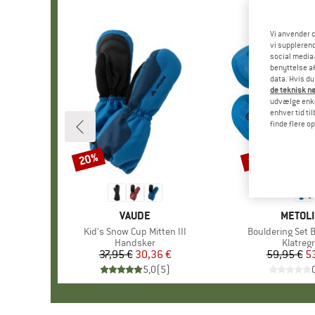
Vi anvender c
vi supplerend
social media-
benyttelse af
data. Hvis du
de teknisk nø
udvælge enkel
enhver tid ti
finde flere o
20%
10%
Rabat
Rabat
MÆRKE
VAUDE
MÆRK
METOL
Artikel
Kid's Snow Cup Mitten III
Artikel
Bouldering Set 
Produktgruppe
Handsker
Produk
Klatreg
37,95 €
Pris
Nedsat pris
30,36 €
59,95 €
Pr
Ne
5
5,0
(
5
)