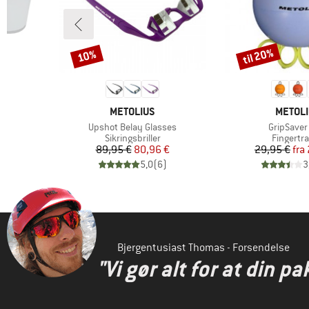
til 20%
10%
Rabat
Rabat
MÆRKE
MÆRKE
METOLIUS
METOL
Artikel
Artikel
Upshot Belay Glasses
GripSaver
 pris
€
Produktgruppe
Produkt
Sikringsbriller
Fingertra
Pris
Nedsat pris
Pr
Ne
89,95 €
80,96 €
29,95 €
fra
)
5,0
(
6
)
3
Bjergentusiast Thomas - Forsendelse
"Vi gør alt for at din pa