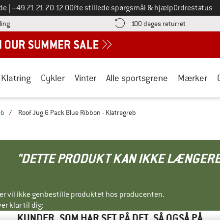
Ring til os på
de
|
+49 71 21 70 12 0
Ofte stillede spørgsmål & hjælp
Ordrestatus
Find betalingsoplysningerne her! Åbnes i en infoboks
Gå til retur
ling
100 dages returret
Klatring
Cykler
Vinter
Alle sportsgrene
Mærker
eb
/
Roof Jug 6 Pack Blue Ribbon - Klatregreb
"DETTE PRODUKT KAN IKKE LÆNGERE
ller vil ikke genbestille produktet hos producenten.
r klar til dig:
KUNDER, SOM HAR SET PÅ DET, SÅ OGSÅ PÅ