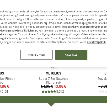
ookies og tilsvarende teknologier for at sikre de nødvendige funktioner på vores website. D
e tjenester og funktioner og analyserer vores datatrafik for at personalisere indhold og rekla
funktioner til rådighed. Derved får vores social media-, reklame- og analysepartnere også in
 vores website, hvoraf nogle befinder sig i tredjelande uden tilstrækkelige garantier for at b
 klikker på "Vælg alle", giver du dit samtykke til dette.
Hvis du ikke vil acceptere brugen af c
dvendige cookies, så klik her
. Du kan til enhver tid ændre dine cookie-indstillinger under "Ind
te kategorier. Dit samtykke er frivilligt og ikke nødvendigt til brugen af denne hjemmeside. D
lbagekaldes eller gives for første gang under "Indstillinger" i den nederste del på vores hjem
plysninger, herunder risikoen for overførsler til tredjelande, om dette i vores
privatlivspolitik
.
20%
35%
Rabat
Rabat
INDSTILLINGER
VÆLG ALLE
E
IUS
MÆRKE
METOLIUS
M
C
Blue Ribbon
Artikel
Super 7 Set Naturals
Artikel
Travels
tgruppe
reb
Produktgruppe
Klatregreb
is
dsat pris
3,96 €
54,95 €
Pris
Nedsat pris
43,96 €
79,9
0,0
(
0
)
5,0
(
2
)