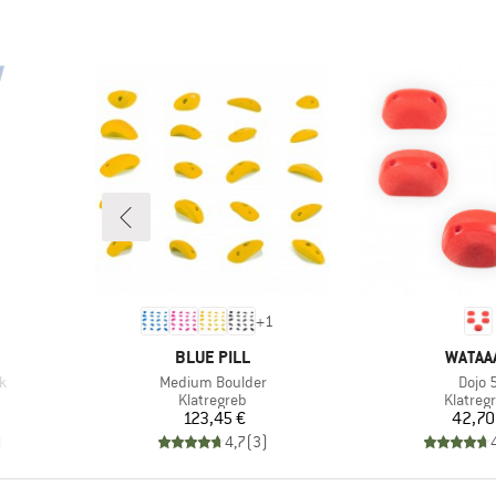
+
1
MÆRKE
MÆRK
BLUE PILL
WATAA
Artikel
Artike
k
Medium Boulder
Dojo 
ruppe
Produktgruppe
Produk
Klatregreb
Klatreg
 pris
Pris
Pr
123,45 €
42,70
)
4,7
(
3
)