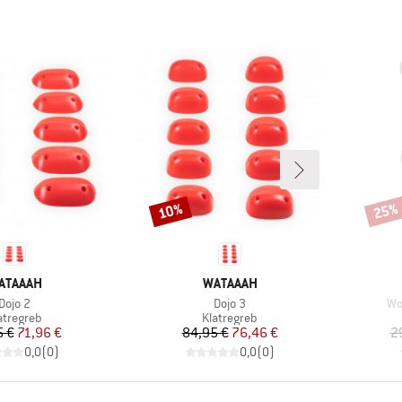
10%
25%
Rabat
Rabat
ÆRKE
MÆRKE
ATAAAH
WATAAAH
Artikel
Artikel
Art
Dojo 2
Dojo 3
Wo
oduktgruppe
Produktgruppe
atregreb
Klatregreb
Pris
Nedsat pris
Pris
Nedsat pris
5 €
71,96 €
84,95 €
76,46 €
2
0,0
(
0
)
0,0
(
0
)