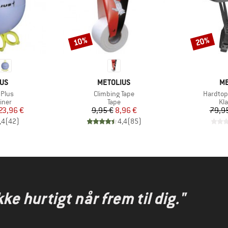
10%
20%
Rabat
Rabat
MÆRKE
M
IUS
METOLIUS
ME
Artikel
Artikel
 Plus
Climbing Tape
Hardtop
gruppe
Produktgruppe
Pr
iner
Tape
Kl
is
dsat pris
Pris
Nedsat pris
23,96 €
9,95 €
8,96 €
79,9
,4
(
42
)
4,4
(
85
)
kke hurtigt når frem til dig."