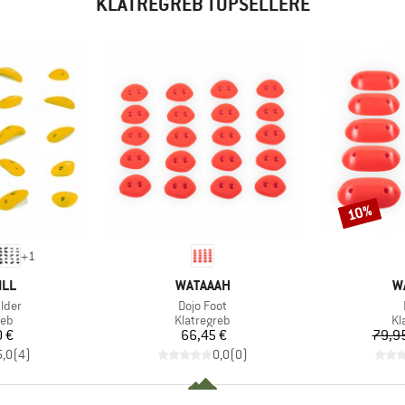
KLATREGREB TOPSELLERE
10%
Rabat
+
1
MÆRKE
M
ILL
WATAAAH
W
Artikel
lder
Dojo Foot
tgruppe
Produktgruppe
Pr
reb
Klatregreb
Kl
is
Pris
0 €
66,45 €
79,9
5,0
(
4
)
0,0
(
0
)