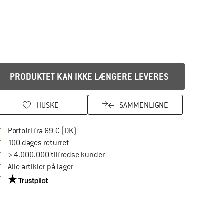
PRODUKTET KAN IKKE LÆNGERE LEVERES
HUSKE
SAMMENLIGNE
Find oplysninger om forsendelse her! Åbnes
Portofri fra 69 € (DK)
Gå til returretten her Åbnes i en infoboks
100 dages returret
> 4.000.000 tilfredse kunder
Alle artikler på lager
Vi er Trustpilot-certificeret - oplysningerne får du her