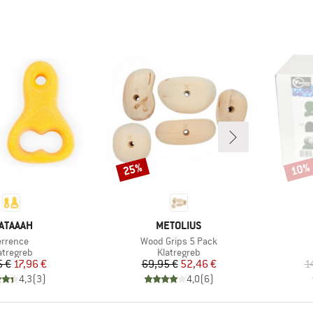
25%
10%
Rabat
Rabat
ÆRKE
MÆRKE
ATAAAH
METOLIUS
rtikel
Artikel
errence
Wood Grips 5 Pack
oduktgruppe
Produktgruppe
atregreb
Klatregreb
Pris
Nedsat pris
Pris
Nedsat pris
5 €
17,96 €
69,95 €
52,46 €
1
4,3
(
3
)
4,0
(
6
)