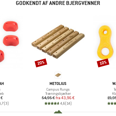
GODKENDT AF ANDRE BJERGVENNER
20%
10%
Rabat
Rabat
E
MÆRKE
M
AH
METOLIUS
W
l
Artikel
A
5
Campus Rungs
T
tgruppe
Produktgruppe
Pr
reb
Træningsbjælker
Kl
is
Pris
Nedsat pris
 €
54,95 €
fra
43,96 €
19,9
4,7
(
3
)
4,6
(
14
)