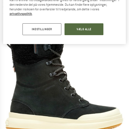
kan til enhver tid tilbagekaldes eller gives for første gang under "Indstillinger" i
Zip WP - Vintersko
den nederste del på vores hjemmeside. Du kan finde flere oplysninger,
herunder risikoen for overførsler til tredjelande, om dette i vores
(0)
privatlivspolitik
.
INDSTILLINGER
VÆLG ALLE