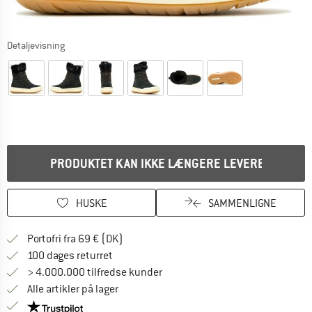
Detaljevisning
PRODUKTET KAN IKKE LÆNGERE LEVERES
HUSKE
SAMMENLIGNE
Find oplysninger om forsendelse her! Åb
Portofri fra 69 € (DK)
Gå til returretten her Åbnes i en infoboks
100 dages returret
> 4.000.000 tilfredse kunder
Alle artikler på lager
Vi er Trustpilot-certificeret - oplysningerne får du