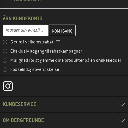
ÅBN KUNDEKONTO
Indtast din e-mailadresse her, og opret i næste trin din kundekon
Indtast din e-mail...
5 euro i velkomstrabat **
Eksklusiv adgang til rabatkampagner
Mulighed for at gemme dine produkter på en ønskeseddel
Fødselsdagsoverraskelse
KUNDESERVICE
OM BERGFREUNDE