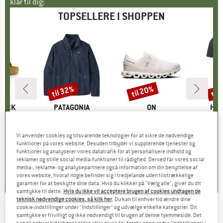
klar til dig:
TOPSELLERE I SHOPPEN
til 32%
til 20%
til
Rabat
Rabat
Raba
TOCK
MÆRKE
PATAGONIA
MÆRKE
ON
MÆ
HEB
 BF
Artikel
Retro Pile Jacket
Artikel
Women's Cloud 6
Artikel
MerinoMix150 Pi
tgruppe
er
Produktgruppe
Fleecejakke
Produktgruppe
Sneaker
Pr
Mer
is
dsat pris
71,96 €
149,95 €
fra
Pris
Nedsat pris
101,97 €
159,95 €
fra
Pris
Nedsat pris
127,96 €
59,95 
Vi anvender cookies og tilsvarende teknologier for at sikre de nødvendige
funktioner på vores website. Desuden tilbyder vi supplerende tjenester og
+
6
+
1
+
9
funktioner og analyserer vores datatrafik for at personalisere indhold og
reklamer og stille social media-funktioner til rådighed. Derved får vores social
,8
(
20
)
4,6
(
71
)
4,7
(
48
)
media-, reklame- og analysepartnere også information om din benyttelse af
vores website, hvoraf nogle befinder sig i tredjelande uden tilstrækkelige
garantier for at beskytte dine data. Hvis du klikker på "Vælg alle", giver du dit
samtykke til dette.
Hvis du ikke vil acceptere brugen af cookies undtagen de
teknisk nødvendige cookies, så klik her
. Du kan til enhver tid ændre dine
cookie-indstillinger under "Indstillinger" og udvælge enkelte kategorier. Dit
MERRELL
-
Women's Marquette Thermo Tall
samtykke er frivilligt og ikke nødvendigt til brugen af denne hjemmeside. Det