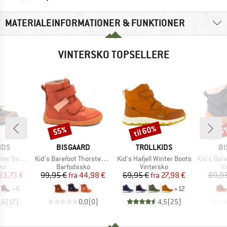
MATERIALEINFORMATIONER & FUNKTIONER
VINTERSKO TOPSELLERE
til 60%
55%
55
Rabat
Rabat
Raba
MÆRKE
MÆRKE
M
IDS
BISGAARD
TROLLKIDS
BI
Artikel
Artikel
Artikel
 Boots XT
Kid's Barefoot Thorsten Tex
Kid's Hafjell Winter Boots
Kid's Baref
tgruppe
Produktgruppe
Produktgruppe
P
ko
Barfodssko
Vintersko
V
is
dsat pris
Pris
Nedsat pris
Pris
Nedsat pris
33,73 €
99,95 €
fra
44,98 €
69,95 €
fra
27,98 €
89,95
+
6
+
12
,6
(
17
)
0,0
(
0
)
4,5
(
25
)