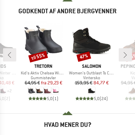
GODKENDT AF ANDRE BJERGVENNER
til 55%
47%
55
Rabat
Rabat
Raba
MÆRKE
MÆRKE
MÆRK
IDS
TRETORN
SALOMON
PEPINO
Artikel
Artikel
Art
er Boots
Kid's Aktiv Chelsea Winter
Women's Outblast Ts CSWP
Ki
tgruppe
Produktgruppe
Produktgruppe
P
ko
Gummistøvler
Vintersko
V
is
dsat pris
Pris
Nedsat pris
Pris
Nedsat pris
40,48 €
64,95 €
fra
29,23 €
159,95 €
84,77 €
94,95 
+
2
5,0
(
2
)
5,0
(
1
)
5,0
(
24
)
HVAD MENER DU?