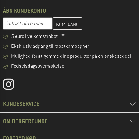
ÅBN KUNDEKONTO
Indtast din e-mailadresse her, og opret i næste trin din kundekon
E-mail-adresse
5 euro i velkomstrabat **
Eksklusiv adgang til rabatkampagner
Mulighed for at gemme dine produkter på en ønskeseddel
Fødselsdagsoverraskelse
KUNDESERVICE
OM BERGFREUNDE
FORTRYD KØB