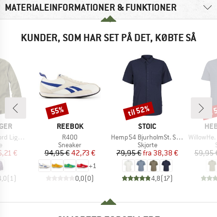
MATERIALEINFORMATIONER & FUNKTIONER
KUNDER, SOM HAR SET PÅ DET, KØBTE SÅ
til 52%
til
55%
Rabat
Rabat
Raba
MÆRKE
MÆRKE
MÆ
GER
REEBOK
STOIC
HEB
Artikel
Artikel
Artikel
ht Shirt
R400
Hemp54 BjurholmSt. S/S Shirt
WillowHe. Tr
ktgruppe
Produktgruppe
Produktgruppe
e
Sneaker
Skjorte
is
dsat pris
Pris
Nedsat pris
Pris
Nedsat pris
,21 €
94,95 €
42,73 €
79,95 €
fra
38,38 €
59,95 
+
1
4,0
(
1
)
0,0
(
0
)
4,8
(
17
)