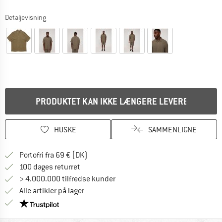
Detaljevisning
PRODUKTET KAN IKKE LÆNGERE LEVERES
HUSKE
SAMMENLIGNE
Find oplysninger om forsendelse her! Åb
Portofri fra 69 € (DK)
Gå til returretten her Åbnes i en infoboks
100 dages returret
> 4.000.000 tilfredse kunder
Alle artikler på lager
Vi er Trustpilot-certificeret - oplysningerne får du