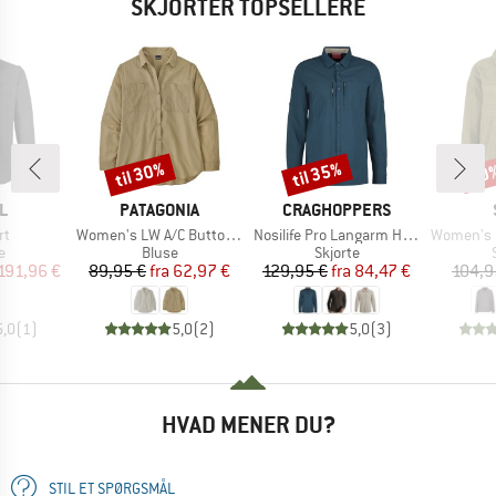
SKJORTER TOPSELLERE
til 30%
til 35%
70
Rabat
Rabat
Raba
KE
MÆRKE
MÆRKE
L
PATAGONIA
CRAGHOPPERS
Artikel
Artikel
Artikel
rt
Women's LW A/C Buttondown
Nosilife Pro Langarm Hemd V
Women's MMXX.
ktgruppe
Produktgruppe
Produktgruppe
e
Bluse
Skjorte
is
dsat pris
Pris
Nedsat pris
Pris
Nedsat pris
191,96 €
89,95 €
fra
62,97 €
129,95 €
fra
84,47 €
104,9
5,0
(
1
)
5,0
(
2
)
5,0
(
3
)
HVAD MENER DU?
STIL ET SPØRGSMÅL