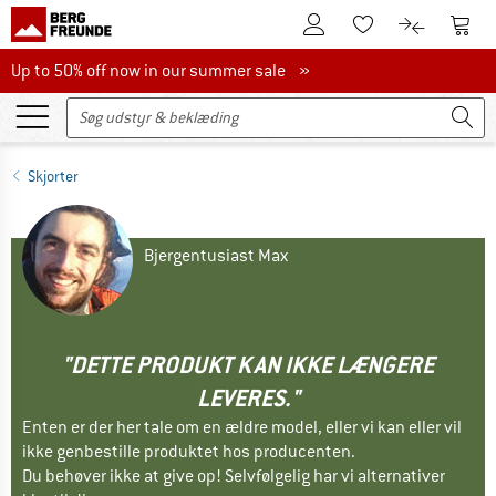
Til kundekontoen
Til 
Til huskesedlen.
Til produk
Up to 50% off now in our summer sale
Up to 50% off now in our summer sale »
Skjorter
Bjergentusiast Max
"DETTE PRODUKT KAN IKKE LÆNGERE
LEVERES."
Enten er der her tale om en ældre model, eller vi kan eller vil
ikke genbestille produktet hos producenten.
Du behøver ikke at give op! Selvfølgelig har vi alternativer