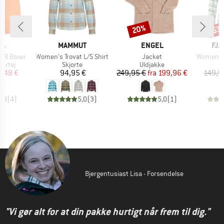
20%
53
Rabat
Raba
E
MÆRKE
MÆRKE
MÆ
WA
MAMMUT
ENGEL
FJÄ
Artikel
Artikel
Artikel
AMR Boxer
Women's Trovat L/S Shirt
Jacket
Women's S
uppe
Produktgruppe
Produktgruppe
ertøj
Skjorte
Uldjakke
is
dsat pris
Pris
Pris
Nedsat pris
1,48 €
94,95 €
249,95 €
fra
199,96 €
149,9
4,8
(
4
)
5,0
(
3
)
5,0
(
1
)
Bjergentusiast Lisa - Forsendelse
"Vi gør alt for at din pakke hurtigt når frem til dig."