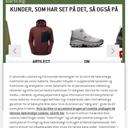
klar til dig:
KUNDER, SOM HAR SET PÅ DET, SÅ OGSÅ PÅ
til
Raba
KE
C
MÆRKE
ARTILECT
MÆRKE
ON
MÆ
LA 
. Shorts
Artikel
Supermoon Bio Hoodie
Artikel
Cloudrock Mid WP
Artike
Prodi
ktgruppe
s
Produktgruppe
Fleecejakke
Produktgruppe
Vandresko
Pro
Mul
Vi anvender cookies og tilsvarende teknologier for at sikre de nødvendige
is
dsat pris
7,98 €
189,95 €
Pris
fra
223,05 €
Pris
189,95 
funktioner på vores website. Desuden tilbyder vi supplerende tjenester og
+
2
funktioner og analyserer vores datatrafik for at personalisere indhold og
reklamer og stille social media-funktioner til rådighed. Derved får vores social
,7
(
15
)
4,9
(
7
)
5,0
(
2
)
media-, reklame- og analysepartnere også information om din benyttelse af
vores website, hvoraf nogle befinder sig i tredjelande uden tilstrækkelige
garantier for at beskytte dine data. Hvis du klikker på "Vælg alle", giver du dit
samtykke til dette.
Hvis du ikke vil acceptere brugen af cookies undtagen de
teknisk nødvendige cookies, så klik her
. Du kan til enhver tid ændre dine
cookie-indstillinger under "Indstillinger" og udvælge enkelte kategorier. Dit
samtykke er frivilligt og ikke nødvendigt til brugen af denne hjemmeside. Det
MAZINE
-
Shortsleeve Linen Shirt - Skjorte
kan til enhver tid tilbagekaldes eller gives for første gang under "Indstillinger" i