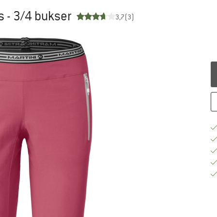
s - 3/4 bukser
3,7
(3)