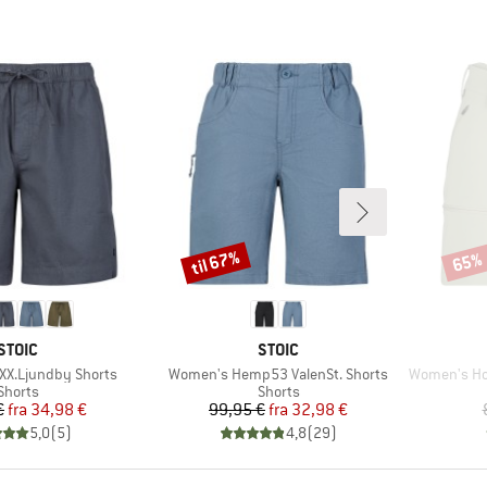
til 67%
65%
Rabat
Rabat
MÆRKE
MÆRKE
STOIC
STOIC
Artikel
Artikel
X.Ljundby Shorts
Women's Hemp53 ValenSt. Shorts
Women's Hofor
Produktgruppe
Produktgruppe
Shorts
Shorts
Pris
Nedsat pris
Pris
Nedsat pris
€
fra
34,98 €
99,95 €
fra
32,98 €
5,0
(
5
)
4,8
(
29
)