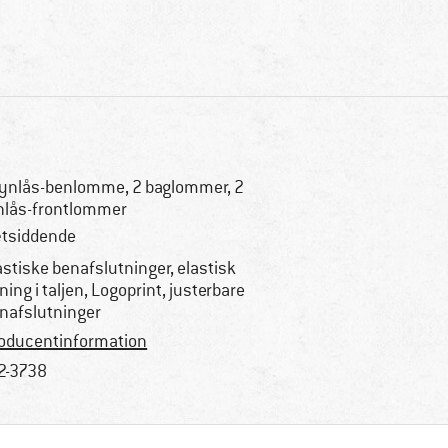
lynlås-benlomme, 2 baglommer, 2
nlås-frontlommer
tsiddende
astiske benafslutninger, elastisk
nning i taljen, Logoprint, justerbare
nafslutninger
oducentinformation
2-3738