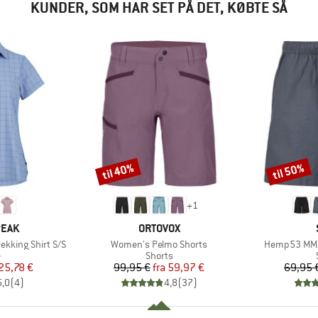
KUNDER, SOM HAR SET PÅ DET, KØBTE SÅ
til 40%
til 50%
Rabat
Rabat
+
1
MÆRKE
PEAK
ORTOVOX
Artikel
Artikel
ekking Shirt S/S
Women's Pelmo Shorts
Hemp53 MMX
uktgruppe
Produktgruppe
e
Shorts
is
dsat pris
Pris
Nedsat pris
25,78 €
99,95 €
fra
59,97 €
69,95 
5,0
(
4
)
4,8
(
37
)