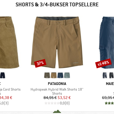
SHORTS & 3/4-BUKSER TOPSELLERE
til 48%
37%
Rabat
Rabat
KE
MÆRKE
MÆR
C
PATAGONIA
MAIE
Artikel
a Cord Shorts
Hydropeak Hybrid Walk Shorts 18''
ktgruppe
Produktgruppe
s
Shorts
is
dsat pris
Pris
Nedsat pris
34,38 €
84,95 €
53,52 €
69,95 
5,0
(
3
)
0,0
(
0
)