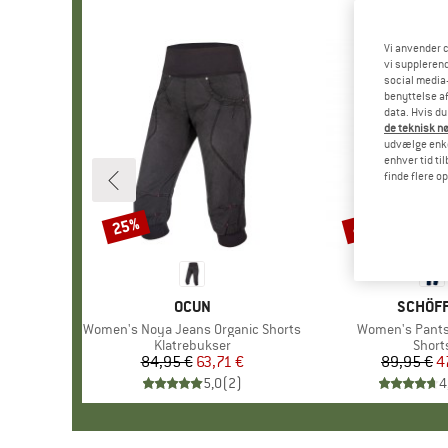
Vi anvender c
vi supplerend
social media-
benyttelse af
data. Hvis du
de teknisk nø
udvælge enkel
enhver tid ti
finde flere o
25%
47%
Rabat
Rabat
MÆRKE
OCUN
MÆRKE
SCHÖF
Artikel
Women's Noya Jeans Organic Shorts
Artikel
Women's Pants
Produktgruppe
Klatrebukser
Produ
Short
84,95 €
Pris
Nedsat pris
63,71 €
89,95 €
Pr
Ne
4
5,0
(
2
)
4