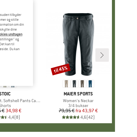
esuden tilbyder
mer og stille
formation om din
eskytte dine
ookies undtagen
stillinger" og
et kan til
meside. Du kan
til 45%
Rabat
MÆRKE
STOIC
MÆRKE
MAIER SPORTS
tshell Pants Capri Light
Artikel
Women's Neckar
Produktgruppe
Shorts
Produktgruppe
3/4 bukser
 €
Pris
Nedsat pris
34,98 €
79,95 €
fra
Pris
Nedsat pris
43,97 €
4,4
(
8
)
4,6
(
42
)