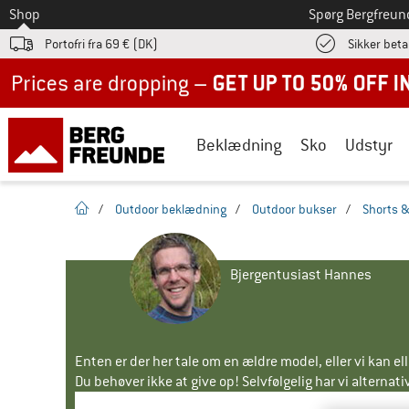
Til
Shop
Spørg Bergfreun
Portofri fra 69 € (DK)
Sikker beta
Up to 50% off now in our summer sale
Beklædning
Sko
Udstyr
Hjemmeside
/
Outdoor beklædning
/
Outdoor bukser
/
Shorts 
Bjergentusiast Hannes
Enten er der her tale om en ældre model, eller vi kan e
Du behøver ikke at give op! Selvfølgelig har vi alternative