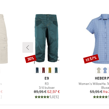
til 57%
30%
Rabat
Rabat
MÆRKE
MÆRKE
E9
HEBER 
Artikel
Artikel
ts
R3
Women's WillowHe. Tr
uppe
Produktgruppe
Prod
3/4 bukser
Blus
 pris
Pris
Nedsat pris
Pr
Ne
 €
89,95 €
62,97 €
59,95 €
fra
1
)
5,0
(
5
)