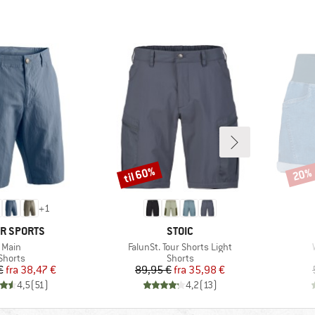
til 60%
20%
Rabat
Rabat
+
1
KE
MÆRKE
R SPORTS
STOIC
Artikel
Artikel
Main
FalunSt. Tour Shorts Light
Produktgruppe
Produktgruppe
Shorts
Shorts
Pris
Nedsat pris
Pris
Nedsat pris
€
fra
38,47 €
89,95 €
fra
35,98 €
4,5
(
51
)
4,2
(
13
)