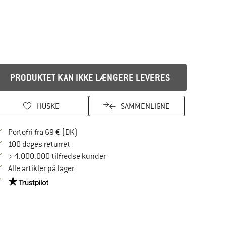
PRODUKTET KAN IKKE LÆNGERE LEVERES
HUSKE
SAMMENLIGNE
Find oplysninger om forsendelse her! Åbnes
Portofri fra 69 € (DK)
Gå til returretten her Åbnes i en infoboks
100 dages returret
> 4.000.000 tilfredse kunder
Alle artikler på lager
Vi er Trustpilot-certificeret - oplysningerne får du her