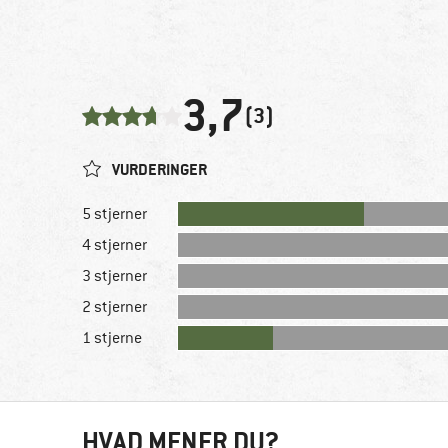
3,7
(3)
VURDERINGER
5 stjerner
4 stjerner
3 stjerner
2 stjerner
1 stjerne
HVAD MENER DU?