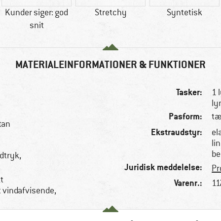
Kunder siger: god
Stretchy
Syntetisk
snit
MATERIALEINFORMATIONER & FUNKTIONER
Tasker:
1 
ly
Pasform:
tæ
tan
Ekstraudstyr:
el
li
be
dtryk,
Juridisk meddelelse:
Pr
t
Varenr.:
11
 vindafvisende,