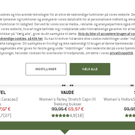
ookies og tilsvarende teknologier for at sikre de nødvendige funktioner på vores website. D
e tjenester og funktioner og analyserer vores datatrafik for at personalisere indhold og rekla
funktioner til rådighed. Derved får vores social media-, reklame- og analysepartnere også in
 vores website, hvoraf nogle befinder sig i tredjelande uden tilstrækkelige garantier for at b
 klikker på "Vælg alle", giver du dit samtykke til dette.
Hvis du ikke vil acceptere brugen af c
dvendige cookies, så klik her
. Du kan til enhver tid ændre dine cookie-indstillinger under "Ind
te kategorier. Dit samtykke er frivilligt og ikke nødvendigt til brugen af denne hjemmeside. D
lbagekaldes eller gives for første gang under "Indstillinger" i den nederste del på vores hjem
plysninger, herunder risikoen for overførsler til tredjelande, om dette i vores
privatlivspolitik
.
30%
65%
Rabat
Rabat
INDSTILLINGER
VÆLG ALLE
FEL
MÆRKE
VAUDE
 Caracas2
Artikel
Women's Farley Stretch Capri III
Artikel
Women's HoforsSt. Sof
ktgruppe
s
Produktgruppe
Trekking bukser
is
dsat pris
7,67 €
99,95 €
Pris
Nedsat pris
69,97 €
99,95
,7
(
27
)
4,9
(
18
)