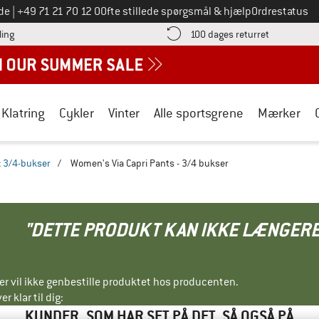
Ring til os på
de
|
+49 71 21 70 12 0
Ofte stillede spørgsmål & hjælp
Ordrestatus
Find betalingsoplysningerne her! Åbnes i en infoboks
Gå til retur
ling
100 dages returret
Klatring
Cykler
Vinter
Alle sportsgrene
Mærker
& 3/4-bukser
/
Women's Via Capri Pants - 3/4 bukser
"DETTE PRODUKT KAN IKKE LÆNGERE
ller vil ikke genbestille produktet hos producenten.
r klar til dig:
KUNDER, SOM HAR SET PÅ DET, SÅ OGSÅ PÅ