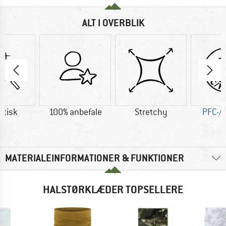
ALT I OVERBLIK
etisk
100% anbefale
Stretchy
PFC-/P
MATERIALEINFORMATIONER & FUNKTIONER
HALSTØRKLÆDER TOPSELLERE