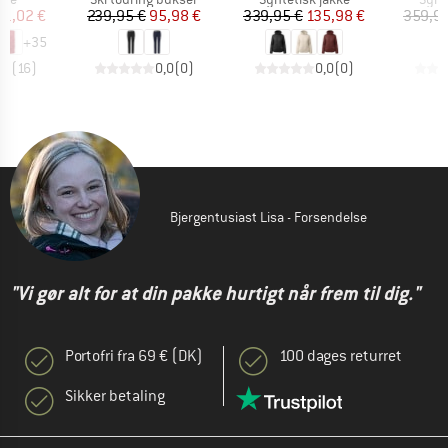
is
dsat pris
Pris
Nedsat pris
Pris
Nedsat pris
11,02 €
239,95 €
95,98 €
339,95 €
135,98 €
359,95
+
35
,3
(
16
)
0,0
(
0
)
0,0
(
0
)
Bjergentusiast Lisa - Forsendelse
"Vi gør alt for at din pakke hurtigt når frem til dig."
Portofri fra 69 € (DK)
100 dages returret
Sikker betaling