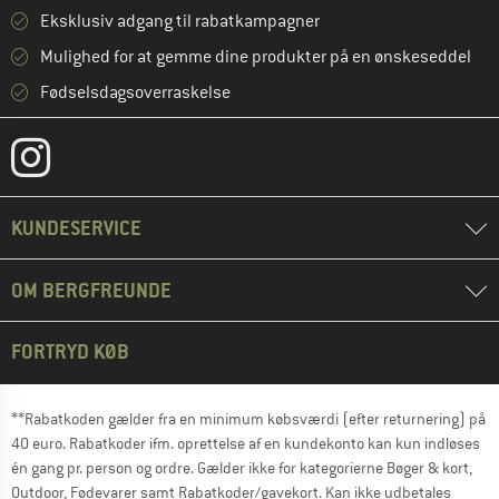
Eksklusiv adgang til rabatkampagner
Mulighed for at gemme dine produkter på en ønskeseddel
Fødselsdagsoverraskelse
KUNDESERVICE
OM BERGFREUNDE
FORTRYD KØB
**Rabatkoden gælder fra en minimum købsværdi (efter returnering) på
40 euro. Rabatkoder ifm. oprettelse af en kundekonto kan kun indløses
én gang pr. person og ordre. Gælder ikke for kategorierne Bøger & kort,
Outdoor, Fødevarer samt Rabatkoder/gavekort. Kan ikke udbetales