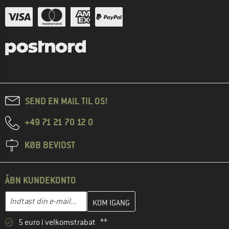
SEND EN MAIL TIL OS!
+49 71 21 70 12 0
KØB BEVIDST
ÅBN KUNDEKONTO
Indtast din e-mailadresse her, og opret i næste trin din kundekon
E-mail-adresse
5 euro i velkomstrabat **