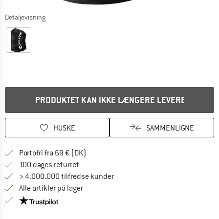
Detaljevisning
PRODUKTET KAN IKKE LÆNGERE LEVERES
HUSKE
SAMMENLIGNE
Find oplysninger om forsendelse her! Åb
Portofri fra 69 € (DK)
Gå til returretten her Åbnes i en infoboks
100 dages returret
> 4.000.000 tilfredse kunder
Alle artikler på lager
Vi er Trustpilot-certificeret - oplysningerne får du