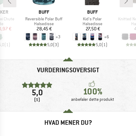
MÆRKE
MÆRKE
AKER
BUFF
BUFF
Artikel
Artikel
Artikel
xi Chute
Reversible Polar Buff
Kid's Polar
Knitted Neckwa
tgruppe
Produktgruppe
Produktgruppe
Pr
de
Halsedisse
Halsedisse
Ha
is
dsat pris
Pris
Pris
0,97 €
28,45 €
27,50 €
+
3
+
6
5,0
(
1
)
5,0
(
3
)
5,0
(
1
)
VURDERINGSOVERSIGT
100%
5,0
(1)
anbefaler dette produkt
HVAD MENER DU?