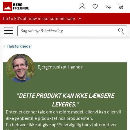
Til kundekontoen
Til 
Til huskesedlen.
Til produk
Up to 50% off now in our summer sale
Up to 50% off now in our summer sale »
Halstørklæder
Bjergentusiast Hannes
"DETTE PRODUKT KAN IKKE LÆNGERE
LEVERES."
Enten er der her tale om en ældre model, eller vi kan eller vil
ikke genbestille produktet hos producenten.
Du behøver ikke at give op! Selvfølgelig har vi alternativer