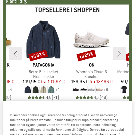
klar til dig:
TOPSELLERE I SHOPPEN
til 32%
til 20%
til
Rabat
Rabat
Raba
TOCK
MÆRKE
PATAGONIA
MÆRKE
ON
MÆ
HEB
 BF
Artikel
Retro Pile Jacket
Artikel
Women's Cloud 6
Artikel
MerinoMix150 Pi
tgruppe
er
Produktgruppe
Fleecejakke
Produktgruppe
Sneaker
Pr
Mer
is
dsat pris
71,96 €
149,95 €
fra
Pris
Nedsat pris
101,97 €
159,95 €
fra
Pris
Nedsat pris
127,96 €
59,95 
+
6
+
1
+
9
,8
(
20
)
4,6
(
71
)
4,7
(
48
)
Vi anvender cookies og tilsvarende teknologier for at sikre de nødvendige
funktioner på vores website. Desuden tilbyder vi supplerende tjenester og
funktioner og analyserer vores datatrafik for at personalisere indhold og
MARTINI
-
All Passion S233 Tube - Tørklæde
reklamer og stille social media-funktioner til rådighed. Derved får vores social
media-, reklame- og analysepartnere også information om din benyttelse af