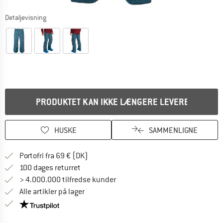
Detaljevisning
PRODUKTET KAN IKKE LÆNGERE LEVERES
HUSKE
SAMMENLIGNE
Find oplysninger om forsendelse her! Åb
Portofri fra 69 € (DK)
Gå til returretten her Åbnes i en infoboks
100 dages returret
> 4.000.000 tilfredse kunder
Alle artikler på lager
Vi er Trustpilot-certificeret - oplysningerne får du