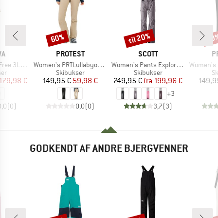
til 20%
60%
70
Rabat
Rabat
Raba
E
MÆRKE
MÆRKE
M
WA
PROTEST
SCOTT
P
Artikel
Artikel
Artikel
 PTX Pants
Women's PRTLullabyos Snowpants
Women's Pants Explorair 3L
Women's PRTRami
tgruppe
Produktgruppe
Produktgruppe
Pr
ser
Skibukser
Skibukser
Sk
is
dsat pris
Pris
Nedsat pris
Pris
Nedsat pris
179,98 €
149,95 €
59,98 €
249,95 €
fra
199,96 €
149,9
+
3
0,0
(
0
)
0,0
(
0
)
3,7
(
3
)
GODKENDT AF ANDRE BJERGVENNER