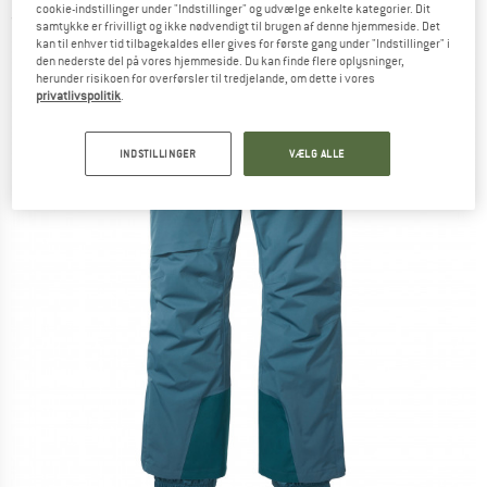
cookie-indstillinger under "Indstillinger" og udvælge enkelte kategorier. Dit
(0)
samtykke er frivilligt og ikke nødvendigt til brugen af denne hjemmeside. Det
kan til enhver tid tilbagekaldes eller gives for første gang under "Indstillinger" i
den nederste del på vores hjemmeside. Du kan finde flere oplysninger,
herunder risikoen for overførsler til tredjelande, om dette i vores
privatlivspolitik
.
INDSTILLINGER
VÆLG ALLE