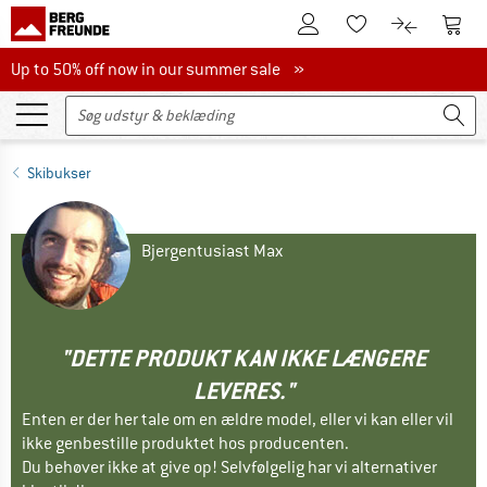
Til kundekontoen
Til 
Til huskesedlen.
Til produk
Up to 50% off now in our summer sale
Up to 50% off now in our summer sale »
Skibukser
Bjergentusiast Max
"DETTE PRODUKT KAN IKKE LÆNGERE
LEVERES."
Enten er der her tale om en ældre model, eller vi kan eller vil
ikke genbestille produktet hos producenten.
Du behøver ikke at give op! Selvfølgelig har vi alternativer