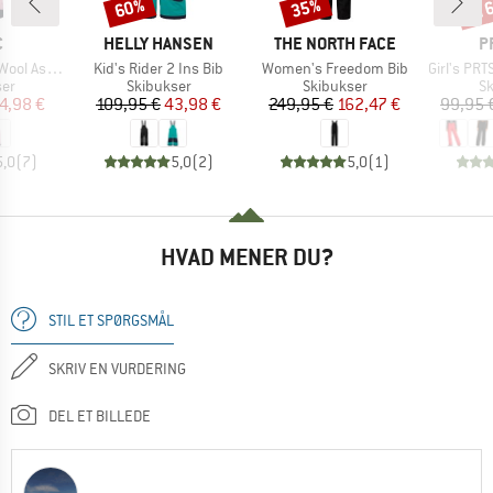
til
60%
35%
Rabat
Rabat
Raba
KE
MÆRKE
MÆRKE
M
C
HELLY HANSEN
THE NORTH FACE
P
Artikel
Artikel
Artikel
St. Ski Pants
Kid's Rider 2 Ins Bib
Women's Freedom Bib
Girl's PRTSu
tgruppe
Produktgruppe
Produktgruppe
Pr
ser
Skibukser
Skibukser
Sk
is
dsat pris
Pris
Nedsat pris
Pris
Nedsat pris
4,98 €
109,95 €
43,98 €
249,95 €
162,47 €
99,95 
5,0
(
7
)
5,0
(
2
)
5,0
(
1
)
HVAD MENER DU?
STIL ET SPØRGSMÅL
SKRIV EN VURDERING
DEL ET BILLEDE