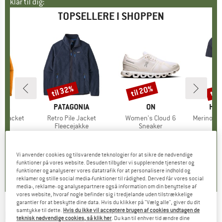
klar til dig:
TOPSELLERE I SHOPPEN
til 32%
til 20%
til
Rabat
Rabat
Raba
NIA
MÆRKE
PATAGONIA
MÆRKE
ON
MÆ
HEB
3L Jacket
Artikel
Retro Pile Jacket
Artikel
Women's Cloud 6
Artikel
MerinoMix150 Pi
tgruppe
kke
Produktgruppe
Fleecejakke
Produktgruppe
Sneaker
Pr
Mer
is
dsat pris
139,97 €
149,95 €
fra
Pris
Nedsat pris
101,97 €
159,95 €
fra
Pris
Nedsat pris
127,96 €
59,95 
+
8
+
1
+
9
Vi anvender cookies og tilsvarende teknologier for at sikre de nødvendige
,7
(
79
)
4,6
(
71
)
4,7
(
48
)
funktioner på vores website. Desuden tilbyder vi supplerende tjenester og
funktioner og analyserer vores datatrafik for at personalisere indhold og
reklamer og stille social media-funktioner til rådighed. Derved får vores social
media-, reklame- og analysepartnere også information om din benyttelse af
vores website, hvoraf nogle befinder sig i tredjelande uden tilstrækkelige
garantier for at beskytte dine data. Hvis du klikker på "Vælg alle", giver du dit
samtykke til dette.
Hvis du ikke vil acceptere brugen af cookies undtagen de
MARMOT
-
Refuge Pant - Skibukser
teknisk nødvendige cookies, så klik her
. Du kan til enhver tid ændre dine