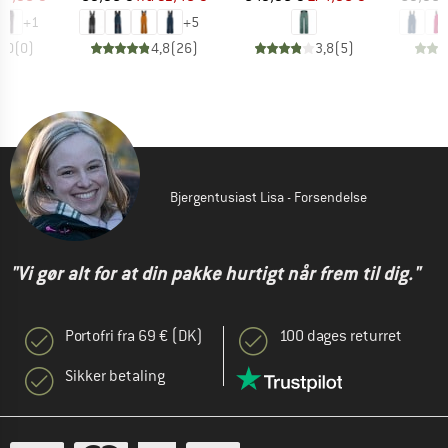
+
1
+
5
0,0
(
0
)
4,8
(
26
)
3,8
(
5
)
Bjergentusiast Lisa - Forsendelse
"Vi gør alt for at din pakke hurtigt når frem til dig."
Portofri fra 69 € (DK)
100 dages returret
Sikker betaling