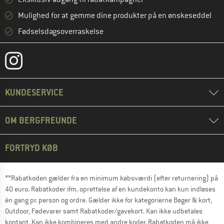
Mulighed for at gemme dine produkter på en ønskeseddel
Fødselsdagsoverraskelse
KUNDESERVICE
OM BERGFREUNDE
FORTRYD KØB
**Rabatkoden gælder fra en minimum købsværdi (efter returnering) på
40 euro. Rabatkoder ifm. oprettelse af en kundekonto kan kun indløses
én gang pr. person og ordre. Gælder ikke for kategorierne Bøger & kort,
Outdoor, Fødevarer samt Rabatkoder/gavekort. Kan ikke udbetales
kontant. Kan ikke kombineres med andre koder. Rabatkoden må ikke