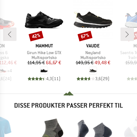
42%
67%
45
Rabat
Rabat
Raba
E
MÆRKE
MÆRKE
M
ON
MAMMUT
VAUDE
M
Artikel
Artikel
Artikel
ss 6
Girun Hike Low GTX
Neyland
Saentis T
ruppe
Produktgruppe
Produktgruppe
Prod
ngsko
Multisportsko
Multisportsko
Trai
is
dsat pris
Pris
Nedsat pris
Pris
Nedsat pris
112,46 €
114,95 €
66,67 €
149,95 €
49,48 €
159,9
+
4
,6
(
24
)
4,3
(
11
)
3,6
(
29
)
DISSE PRODUKTER PASSER PERFEKT TIL