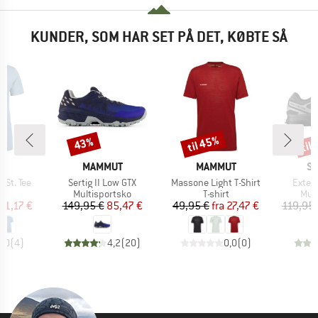
KUNDER, SOM HAR SET PÅ DET, KØBTE SÅ
til 45%
til
43%
Rabat
Rabat
Raba
KE
MÆRKE
MÆRKE
M
C
MAMMUT
MAMMUT
S
Artikel
Artikel
Artikel
St. Tee
Sertig II Low GTX
Massone Light T-Shirt
Exteg
ktgruppe
Produktgruppe
Produktgruppe
Pro
t
Multisportsko
T-shirt
Mul
is
dsat pris
Pris
Nedsat pris
Pris
Nedsat pris
21,17 €
149,95 €
85,47 €
49,95 €
fra
27,47 €
119,95 
5,0
(
4
)
4,2
(
20
)
0,0
(
0
)