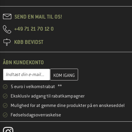
SEND EN MAIL TIL OS!
+49 71 21 70 12 0
KØB BEVIDST
ÅBN KUNDEKONTO
Indtast din e-mailadresse her, og opret i næste trin din kundekon
E-mail-adresse
5 euro i velkomstrabat **
Eksklusiv adgang til rabatkampagner
Mulighed for at gemme dine produkter på en ønskeseddel
Fødselsdagsoverraskelse