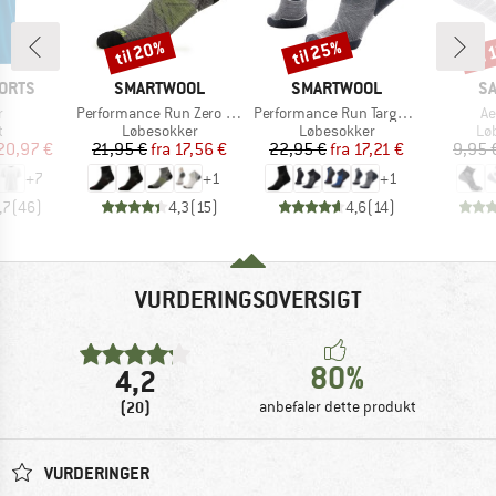
til 20%
til 25%
til
Rabat
Rabat
Raba
MÆRKE
MÆRKE
M
ORTS
SMARTWOOL
SMARTWOOL
S
l
Artikel
Artikel
Ar
r
Performance Run Zero Cushion Ankle
Performance Run Targeted Cushion Ankle
Ae
ktgruppe
Produktgruppe
Produktgruppe
Pr
t
Løbesokker
Løbesokker
Lø
is
dsat pris
Pris
Nedsat pris
Pris
Nedsat pris
20,97 €
21,95 €
fra
17,56 €
22,95 €
fra
17,21 €
9,95 
+
7
+
1
+
1
,7
(
46
)
4,3
(
15
)
4,6
(
14
)
VURDERINGSOVERSIGT
80%
4,2
(20)
anbefaler dette produkt
VURDERINGER