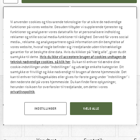
HUSKE
SAMMENLIGNE
Vi anvender cookies og tilsvarende teknologier for at sikre de nødvendige
funktioner på vores website. Desuden tilbyder vi supplerende tjenester og
Find oplysninger om forsendelse her! Åb
Portofri fra 69 € (DK)
funktioner og analyserer vores datatrafik for at personalisere indhold og
Gå til returretten her Åbnes i en infoboks
100 dages returret
reklamer og stille social media-funktioner til rådighed. Derved får vores social
media-, reklame- og analysepartnere også information om din benyttelse af
> 4.000.000 tilfredse kunder
vores website, hvoraf nogle befinder sig i tredjelande uden tilstrækkelige
Alle artikler på lager
garantier for at beskytte dine data. Hvis du klikker på "Vælg alle", giver du dit
samtykke til dette.
Hvis du ikke vil acceptere brugen af cookies undtagen de
Vi er Trustpilot-certificeret - oplysningerne får du
teknisk nødvendige cookies, så klik her
. Du kan til enhver tid ændre dine
cookie-indstillinger under "Indstillinger" og udvælge enkelte kategorier. Dit
samtykke er frivilligt og ikke nødvendigt til brugen af denne hjemmeside. Det
kan til enhver tid tilbagekaldes eller gives for første gang under "Indstillinger" i
den nederste del på vores hjemmeside. Du kan finde flere oplysninger,
ALT I OVERBLIK
herunder risikoen for overførsler til tredjelande, om dette i vores
privatlivspolitik
.
INDSTILLINGER
VÆLG ALLE