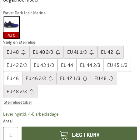
Udgående model
Farve:
Dark Ice / Marine
43%
Vælg en størrelse:
EU
40
EU
40 2/3
EU
41 1/3
EU
42
EU
42 2/3
EU
43 1/3
EU
44
EU
44 2/3
EU
45 1/3
EU
46
EU
46 2/3
EU
47 1/3
EU
48
EU
48 2/3
Størrelsestabel
Linket åbnes i en infoboks og indeholder he
Leveringstid: 4-6 arbejdsdage
Antal:
LÆG I KURV