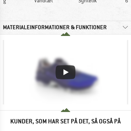
0 g
Vandtæt
Syntetik
66
MATERIALEINFORMATIONER & FUNKTIONER
KUNDER, SOM HAR SET PÅ DET, SÅ OGSÅ PÅ