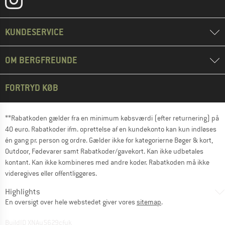
KUNDESERVICE
OM BERGFREUNDE
FORTRYD KØB
**Rabatkoden gælder fra en minimum købsværdi (efter returnering) på
40 euro. Rabatkoder ifm. oprettelse af en kundekonto kan kun indløses
én gang pr. person og ordre. Gælder ikke for kategorierne Bøger & kort,
Outdoor, Fødevarer samt Rabatkoder/gavekort. Kan ikke udbetales
kontant. Kan ikke kombineres med andre koder. Rabatkoden må ikke
videregives eller offentliggøres.
Highlights
En oversigt over hele webstedet giver vores
sitemap
.
BuildID XNAu5629cfyk