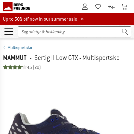
Til kundekontoen
Til 
Til huskesedlen.
Til produk
Up to 50% off now in our summer sale
Up to 50% off now in our summer sale »
Multisportsko
MAMMUT
-
Sertig II Low GTX - Multisportsko
4,2
(20)