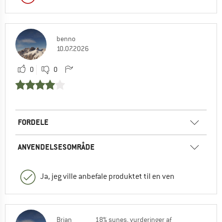
benno
10.07.2026
0
0
FORDELE
ANVENDELSESOMRÅDE
Ja, jeg ville anbefale produktet til en ven
Brian
18% synes, vurderinger af