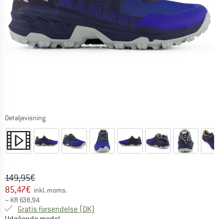
Detaljevisning
Original pris :
Pris:
149,95
€
85,47
€
inkl. moms.
~
KR
638,94
Danmark. Oplysninger om forsendelse
Gratis forsendelse
(DK)